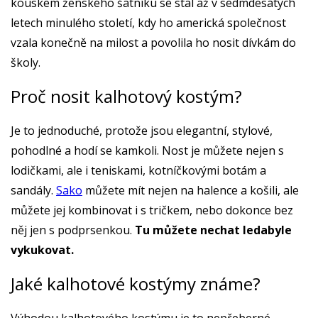
kouskem ženského šatníku se stal až v sedmdesátých
letech minulého století, kdy ho americká společnost
vzala konečně na milost a povolila ho nosit dívkám do
školy.
Proč nosit kalhotový kostým?
Je to jednoduché, protože jsou elegantní, stylové,
pohodlné a hodí se kamkoli. Nost je můžete nejen s
lodičkami, ale i teniskami, kotníčkovými botám a
sandály.
Sako
můžete mít nejen na halence a košili, ale
můžete jej kombinovat i s tričkem, nebo dokonce bez
něj jen s podprsenkou.
Tu můžete nechat ledabyle
vykukovat.
Jaké kalhotové kostýmy známe?
Výhodou kalhotového kostýmu je to nepřeberné