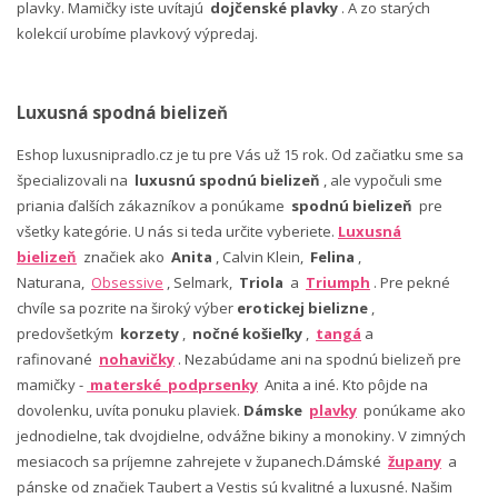
plavky. Mamičky iste uvítajú
dojčenské plavky
. A zo starých
kolekcií urobíme plavkový výpredaj.
Luxusná spodná bielizeň
Eshop luxusnipradlo.cz je tu pre Vás už 15 rok. Od začiatku sme sa
špecializovali na
luxusnú spodnú bielizeň
, ale vypočuli sme
priania ďalších zákazníkov a ponúkame
spodnú bielizeň
pre
všetky kategórie. U nás si teda určite vyberiete.
Luxusná
bielizeň
značiek ako
Anita
, Calvin Klein,
Felina
,
Naturana,
Obsessive
, Selmark,
Triola
a
Triumph
. Pre pekné
chvíle sa pozrite na široký výber
erotickej bielizne
,
predovšetkým
korzety
,
nočné košieľky
,
tangá
a
rafinované
nohavičky
. Nezabúdame ani na spodnú bielizeň pre
mamičky -
materské podprsenky
Anita a iné. Kto pôjde na
dovolenku, uvíta ponuku plaviek.
Dámske
plavky
ponúkame ako
jednodielne, tak dvojdielne, odvážne bikiny a monokiny. V zimných
mesiacoch sa príjemne zahrejete v županech.Dámské
župany
a
pánske od značiek Taubert a Vestis sú kvalitné a luxusné. Našim