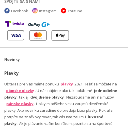
SPOJTE SA S NAMI
Facebook
Instagram
Youtube
Novinky
Plavky
Už teraz pre Vás máme ponuku
plavky
2021. Tešiť sa môžete na
dámske plavky
. U nás nájdete ako tak obľúbené
jednodielne
plavky
, tak aj
dvojdielne plavky
. Nezabúdame ani na mužov
-
pánske plavky
. Holky mladšieho veku zaujmú dievčenské
plavky. Ako novinku zaradíme do predaja Litex plavky. Pokiaľ si
potrpíte na značkový tovar, tak vás iste zaujmú
luxusné
plavky
. Ak je plávanie vašim koníčkom, pozrite sa na športové