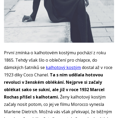
První zmínka o kalhotovém kostýmu pochází z roku
1865. Tehdy však šlo o oblečení pro chlapce, do
dámských šatníků se
kalhotový kostým
dostal až v roce
1923 díky Coco Chanel.
Ta s ním udělala hotovou
revoluci v ženském oblékání. Nejprve si začaly
oblékat sako se sukní, ale již v roce 1932 Marcel
Rochas přišel s kalhotami.
Ženy kalhotový kostým
začaly nosit potom, co jej ve filmu Morocco vynesla
Marlene Dietrich. Možná vás však překvapí, že běžným