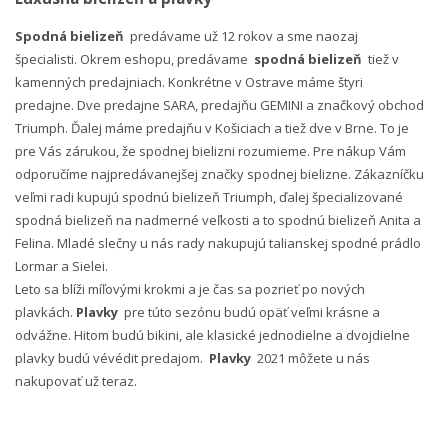
Spodná bielizeň
predávame už 12 rokov a sme naozaj
špecialisti. Okrem eshopu, predávame
spodná bielizeň
tiež v
kamenných predajniach. Konkrétne v Ostrave máme štyri
predajne. Dve predajne SARA, predajňu GEMINI a značkový obchod
Triumph. Ďalej máme predajňu v Košiciach a tiež dve v Brne. To je
pre Vás zárukou, že spodnej bielizni rozumieme. Pre nákup Vám
odporučíme najpredávanejšej značky spodnej bielizne. Zákazníčku
veľmi radi kupujú spodnú bielizeň Triumph, ďalej špecializované
spodná bielizeň na nadmerné veľkosti a to spodnú bielizeň Anita a
Felina. Mladé slečny u nás rady nakupujú talianskej spodné prádlo
Lormar a Sielei.
Leto sa blíži míľovými krokmi a je čas sa pozrieť po nových
plavkách.
Plavky
pre túto sezónu budú opäť veľmi krásne a
odvážne. Hitom budú bikini, ale klasické jednodielne a dvojdielne
plavky budú vévédit predajom.
Plavky
2021 môžete u nás
nakupovať už teraz.