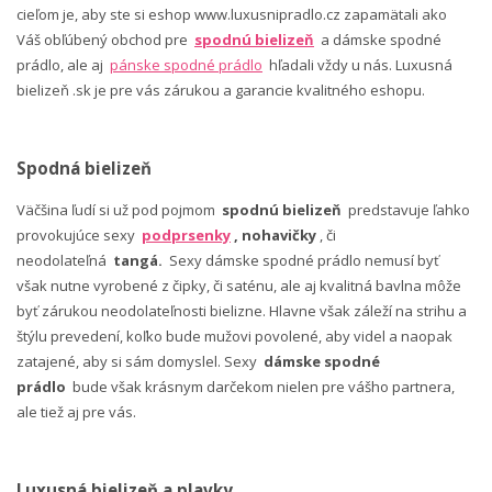
cieľom je, aby ste si eshop www.luxusnipradlo.cz zapamätali ako
Váš obľúbený obchod pre
spodnú bielizeň
a dámske spodné
prádlo, ale aj
pánske spodné prádlo
hľadali vždy u nás. Luxusná
bielizeň .sk je pre vás zárukou a garancie kvalitného eshopu.
Spodná bielizeň
Väčšina ľudí si už pod pojmom
spodnú bielizeň
predstavuje ľahko
provokujúce sexy
podprsenky
, nohavičky
, či
neodolateľná
tangá.
Sexy dámske spodné prádlo nemusí byť
však nutne vyrobené z čipky, či saténu, ale aj kvalitná bavlna môže
byť zárukou neodolateľnosti bielizne. Hlavne však záleží na strihu a
štýlu prevedení, koľko bude mužovi povolené, aby videl a naopak
zatajené, aby si sám domyslel. Sexy
dámske spodné
prádlo
bude však krásnym darčekom nielen pre vášho partnera,
ale tiež aj pre vás.
Luxusná bielizeň a plavky