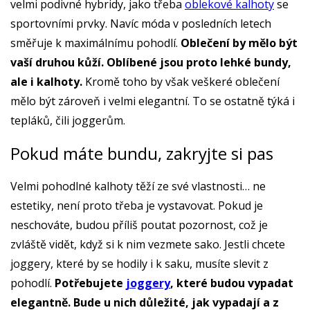
velmi podivné hybridy, jako třeba
oblekové kalhoty
se
sportovními prvky. Navíc móda v posledních letech
směřuje k maximálnímu pohodlí.
Oblečení by mělo být
vaší druhou kůží. Oblíbené jsou proto lehké bundy,
ale i kalhoty.
Kromě toho by však veškeré oblečení
mělo být zároveň i velmi elegantní. To se ostatně týká i
tepláků, čili joggerům.
Pokud máte bundu, zakryjte si pas
Velmi pohodlné kalhoty těží ze své vlastnosti… ne
estetiky, není proto třeba je vystavovat. Pokud je
neschováte, budou příliš poutat pozornost, což je
zvláště vidět, když si k nim vezmete sako. Jestli chcete
joggery, které by se hodily i k saku, musíte slevit z
pohodlí.
Potřebujete
joggery
, které budou vypadat
elegantně. Bude u nich důležité, jak vypadají a z