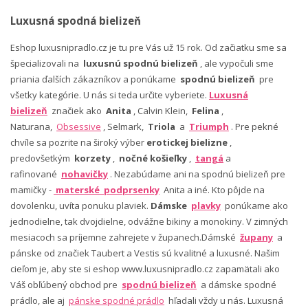
Luxusná spodná bielizeň
Eshop luxusnipradlo.cz je tu pre Vás už 15 rok. Od začiatku sme sa
špecializovali na
luxusnú spodnú bielizeň
, ale vypočuli sme
priania ďalších zákazníkov a ponúkame
spodnú bielizeň
pre
všetky kategórie. U nás si teda určite vyberiete.
Luxusná
bielizeň
značiek ako
Anita
, Calvin Klein,
Felina
,
Naturana,
Obsessive
, Selmark,
Triola
a
Triumph
. Pre pekné
chvíle sa pozrite na široký výber
erotickej bielizne
,
predovšetkým
korzety
,
nočné košieľky
,
tangá
a
rafinované
nohavičky
. Nezabúdame ani na spodnú bielizeň pre
mamičky -
materské podprsenky
Anita a iné. Kto pôjde na
dovolenku, uvíta ponuku plaviek.
Dámske
plavky
ponúkame ako
jednodielne, tak dvojdielne, odvážne bikiny a monokiny. V zimných
mesiacoch sa príjemne zahrejete v županech.Dámské
župany
a
pánske od značiek Taubert a Vestis sú kvalitné a luxusné. Našim
cieľom je, aby ste si eshop www.luxusnipradlo.cz zapamätali ako
Váš obľúbený obchod pre
spodnú bielizeň
a dámske spodné
prádlo, ale aj
pánske spodné prádlo
hľadali vždy u nás. Luxusná