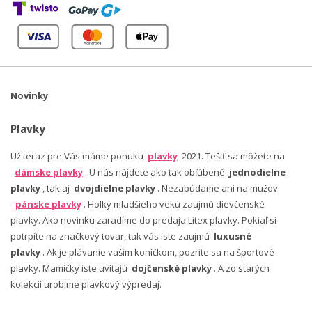
Novinky
Plavky
Už teraz pre Vás máme ponuku
plavky
2021. Tešiť sa môžete na
dámske plavky
. U nás nájdete ako tak obľúbené
jednodielne
plavky
, tak aj
dvojdielne plavky
. Nezabúdame ani na mužov
-
pánske plavky
. Holky mladšieho veku zaujmú dievčenské
plavky. Ako novinku zaradíme do predaja Litex plavky. Pokiaľ si
potrpíte na značkový tovar, tak vás iste zaujmú
luxusné
plavky
. Ak je plávanie vašim koníčkom, pozrite sa na športové
plavky. Mamičky iste uvítajú
dojčenské plavky
. A zo starých
kolekcií urobíme plavkový výpredaj.