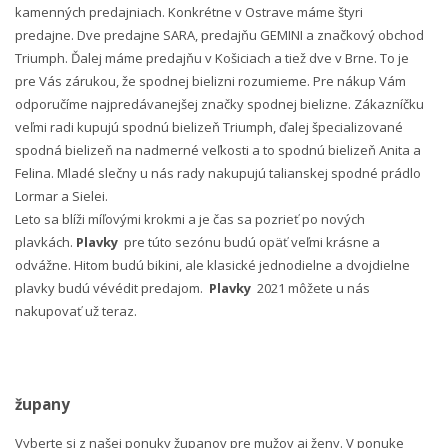
kamenných predajniach. Konkrétne v Ostrave máme štyri
predajne. Dve predajne SARA, predajňu GEMINI a značkový obchod
Triumph. Ďalej máme predajňu v Košiciach a tiež dve v Brne. To je
pre Vás zárukou, že spodnej bielizni rozumieme. Pre nákup Vám
odporučíme najpredávanejšej značky spodnej bielizne. Zákazníčku
veľmi radi kupujú spodnú bielizeň Triumph, ďalej špecializované
spodná bielizeň na nadmerné veľkosti a to spodnú bielizeň Anita a
Felina. Mladé slečny u nás rady nakupujú talianskej spodné prádlo
Lormar a Sielei.
Leto sa blíži míľovými krokmi a je čas sa pozrieť po nových
plavkách.
Plavky
pre túto sezónu budú opäť veľmi krásne a
odvážne. Hitom budú bikini, ale klasické jednodielne a dvojdielne
plavky budú vévédit predajom.
Plavky
2021 môžete u nás
nakupovať už teraz.
župany
Vyberte si z našej ponuky županov pre mužov aj ženy. V ponuke