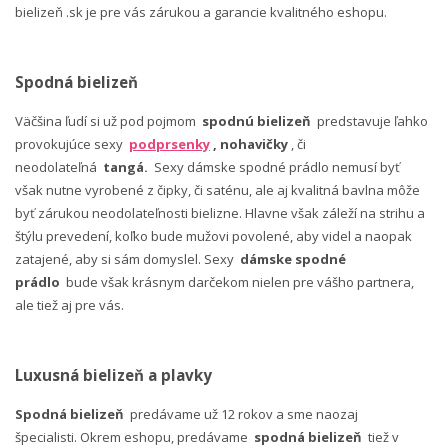
bielizeň .sk je pre vás zárukou a garancie kvalitného eshopu.
Spodná bielizeň
Väčšina ľudí si už pod pojmom
spodnú bielizeň
predstavuje ľahko
provokujúce sexy
podprsenky
, nohavičky
, či
neodolateľná
tangá.
Sexy dámske spodné prádlo nemusí byť
však nutne vyrobené z čipky, či saténu, ale aj kvalitná bavlna môže
byť zárukou neodolateľnosti bielizne. Hlavne však záleží na strihu a
štýlu prevedení, koľko bude mužovi povolené, aby videl a naopak
zatajené, aby si sám domyslel. Sexy
dámske spodné
prádlo
bude však krásnym darčekom nielen pre vášho partnera,
ale tiež aj pre vás.
Luxusná bielizeň a plavky
Spodná bielizeň
predávame už 12 rokov a sme naozaj
špecialisti. Okrem eshopu, predávame
spodná bielizeň
tiež v