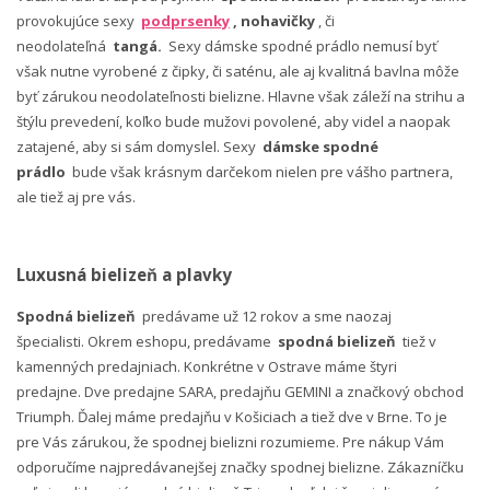
provokujúce sexy
podprsenky
, nohavičky
, či
neodolateľná
tangá.
Sexy dámske spodné prádlo nemusí byť
však nutne vyrobené z čipky, či saténu, ale aj kvalitná bavlna môže
byť zárukou neodolateľnosti bielizne. Hlavne však záleží na strihu a
štýlu prevedení, koľko bude mužovi povolené, aby videl a naopak
zatajené, aby si sám domyslel. Sexy
dámske spodné
prádlo
bude však krásnym darčekom nielen pre vášho partnera,
ale tiež aj pre vás.
Luxusná bielizeň a plavky
Spodná bielizeň
predávame už 12 rokov a sme naozaj
špecialisti. Okrem eshopu, predávame
spodná bielizeň
tiež v
kamenných predajniach. Konkrétne v Ostrave máme štyri
predajne. Dve predajne SARA, predajňu GEMINI a značkový obchod
Triumph. Ďalej máme predajňu v Košiciach a tiež dve v Brne. To je
pre Vás zárukou, že spodnej bielizni rozumieme. Pre nákup Vám
odporučíme najpredávanejšej značky spodnej bielizne. Zákazníčku