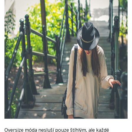
Oversize móda nesluší pouze štíhlým, ale každé