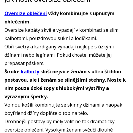
Oversize oblečení
vždy kombinujte s upnutým
oblečením.
Oversize kabáty skvěle vypadají v kombinaci se slim
kalhotami, pouzdrovou sukní a lodičkami.
Obří svetry a kardigany vypadají nejlépe s úzkými
džínami nebo legínami. Pokud chcete, můžete jej
přepásat páskem.
Široké
kalhoty
sluší nejvíce ženám s ultra štíhlou
postavou, ale i ženám se silnějšími stehny. Noste k
nim pouze úzké topy s hlubokými výstřihy a
výraznými šperky.
Volnou košili kombinujte se skinny džínami a naopak
boyfriend džíny doplňte o top na tělo.
Drobnější postavy by měly volit ne tak dramaticky
oversize oblečení. Vysokým ženám svědčí dlouhé