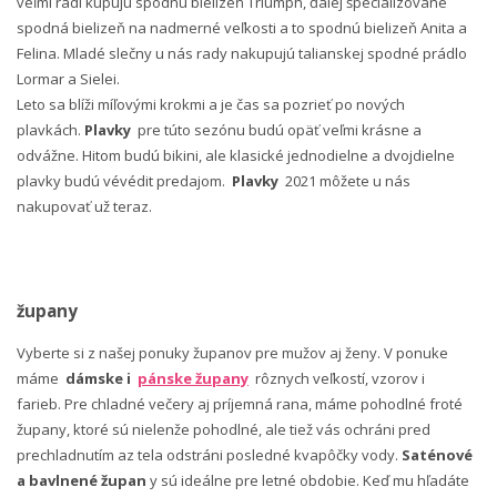
veľmi radi kupujú spodnú bielizeň Triumph, ďalej špecializované
spodná bielizeň na nadmerné veľkosti a to spodnú bielizeň Anita a
Felina. Mladé slečny u nás rady nakupujú talianskej spodné prádlo
Lormar a Sielei.
Leto sa blíži míľovými krokmi a je čas sa pozrieť po nových
plavkách.
Plavky
pre túto sezónu budú opäť veľmi krásne a
odvážne. Hitom budú bikini, ale klasické jednodielne a dvojdielne
plavky budú vévédit predajom.
Plavky
2021 môžete u nás
nakupovať už teraz.
župany
Vyberte si z našej ponuky županov pre mužov aj ženy. V ponuke
máme
dámske i
pánske župany
rôznych veľkostí, vzorov i
farieb. Pre chladné večery aj príjemná rana, máme pohodlné froté
župany, ktoré sú nielenže pohodlné, ale tiež vás ochráni pred
prechladnutím az tela odstráni posledné kvapôčky vody.
Saténové
a bavlnené župan
y sú ideálne pre letné obdobie. Keď mu hľadáte