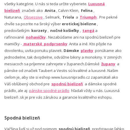
všetky kategórie. U nás si teda určite vyberiete.
Luxusná
bielizeň
značiek ako
Anita
, Calvin Klein,
Felina
,
Naturana,
Obsessive
, Selmark,
Triola
a
Triumph
. Pre pekné
chvíle sa pozrite na široký výber
erotickej bielizne
,
predovšetkým
korzety
,
nočné košieľky
,
tangá
a
rafinované
nohavičky
. Nezabúdame ani na spodnú bielizeň pre
mamičky -
materské podprsenky
Anita a iné. Kto pôjde na
dovolenku, uvíta ponuku plaviek.
Dámske
plavky
ponúkame ako
jednodielne, tak dvojdielne, odvážne bikiny a monokiny. V zimných
mesiacoch sa príjemne zahrejete v županech.Dámské
župany
a
pánske od značiek Taubert a Vestis sú kvalitné a luxusné. Našim
cieľom je, aby ste si eshop www.luxusnipradlo.cz zapamätali ako
Váš obľúbený obchod pre
spodnú bielizeň
a dámske spodné
prádlo, ale aj
pánske spodné prádlo
hľadali vždy u nás. Luxusná
bielizeň .sk je pre vás zárukou a garancie kvalitného eshopu.
Spodná bielizeň
Väčšina ľudí si už pod pojmom
spodnú bielizeň
predstavuje ľahko