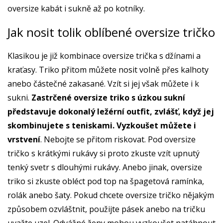
oversize kabát i sukně až po kotníky.
Jak nosit tolik oblíbené oversize tričko
Klasikou je již kombinace oversize trička s džínami a
kraťasy. Triko přitom můžete nosit volně přes kalhoty
anebo částečné zakasané. Vzít si jej však můžete i k
sukni.
Zastrčené oversize triko s úzkou sukní
představuje dokonalý ležérní outfit, zvlášť, když jej
skombinujete s teniskami. Vyzkoušet můžete i
vrstvení
. Nebojte se přitom riskovat. Pod oversize
tričko s krátkými rukávy si proto zkuste vzít upnutý
tenký svetr s dlouhými rukávy. Anebo jinak, oversize
triko si zkuste obléct pod top na špagetová ramínka,
rolák anebo šaty. Pokud chcete oversize tričko nějakým
způsobem ozvláštnit, použijte pásek anebo na tričku