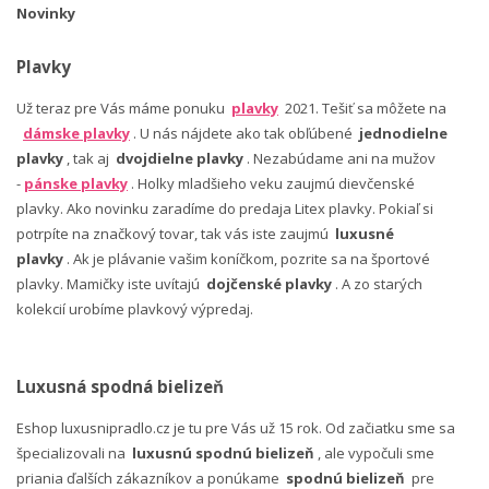
Novinky
Plavky
Už teraz pre Vás máme ponuku
plavky
2021. Tešiť sa môžete na
dámske plavky
. U nás nájdete ako tak obľúbené
jednodielne
plavky
, tak aj
dvojdielne plavky
. Nezabúdame ani na mužov
-
pánske plavky
. Holky mladšieho veku zaujmú dievčenské
plavky. Ako novinku zaradíme do predaja Litex plavky. Pokiaľ si
potrpíte na značkový tovar, tak vás iste zaujmú
luxusné
plavky
. Ak je plávanie vašim koníčkom, pozrite sa na športové
plavky. Mamičky iste uvítajú
dojčenské plavky
. A zo starých
kolekcií urobíme plavkový výpredaj.
Luxusná spodná bielizeň
Eshop luxusnipradlo.cz je tu pre Vás už 15 rok. Od začiatku sme sa
špecializovali na
luxusnú spodnú bielizeň
, ale vypočuli sme
priania ďalších zákazníkov a ponúkame
spodnú bielizeň
pre