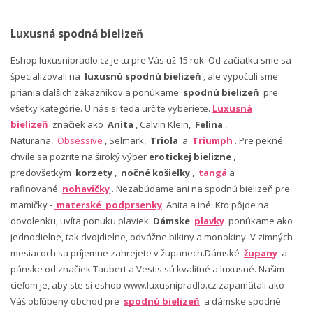
Luxusná spodná bielizeň
Eshop luxusnipradlo.cz je tu pre Vás už 15 rok. Od začiatku sme sa
špecializovali na
luxusnú spodnú bielizeň
, ale vypočuli sme
priania ďalších zákazníkov a ponúkame
spodnú bielizeň
pre
všetky kategórie. U nás si teda určite vyberiete.
Luxusná
bielizeň
značiek ako
Anita
, Calvin Klein,
Felina
,
Naturana,
Obsessive
, Selmark,
Triola
a
Triumph
. Pre pekné
chvíle sa pozrite na široký výber
erotickej bielizne
,
predovšetkým
korzety
,
nočné košieľky
,
tangá
a
rafinované
nohavičky
. Nezabúdame ani na spodnú bielizeň pre
mamičky -
materské podprsenky
Anita a iné. Kto pôjde na
dovolenku, uvíta ponuku plaviek.
Dámske
plavky
ponúkame ako
jednodielne, tak dvojdielne, odvážne bikiny a monokiny. V zimných
mesiacoch sa príjemne zahrejete v županech.Dámské
župany
a
pánske od značiek Taubert a Vestis sú kvalitné a luxusné. Našim
cieľom je, aby ste si eshop www.luxusnipradlo.cz zapamätali ako
Váš obľúbený obchod pre
spodnú bielizeň
a dámske spodné