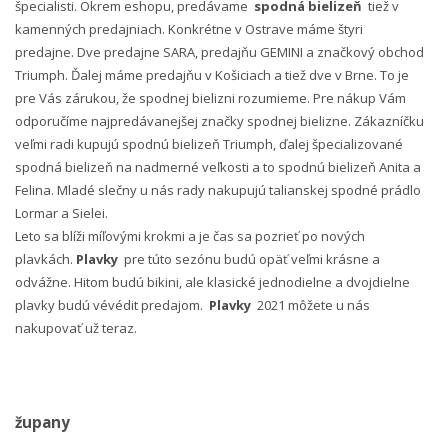
špecialisti. Okrem eshopu, predávame
spodná bielizeň
tiež v
kamenných predajniach. Konkrétne v Ostrave máme štyri
predajne. Dve predajne SARA, predajňu GEMINI a značkový obchod
Triumph. Ďalej máme predajňu v Košiciach a tiež dve v Brne. To je
pre Vás zárukou, že spodnej bielizni rozumieme. Pre nákup Vám
odporučíme najpredávanejšej značky spodnej bielizne. Zákazníčku
veľmi radi kupujú spodnú bielizeň Triumph, ďalej špecializované
spodná bielizeň na nadmerné veľkosti a to spodnú bielizeň Anita a
Felina. Mladé slečny u nás rady nakupujú talianskej spodné prádlo
Lormar a Sielei.
Leto sa blíži míľovými krokmi a je čas sa pozrieť po nových
plavkách.
Plavky
pre túto sezónu budú opäť veľmi krásne a
odvážne. Hitom budú bikini, ale klasické jednodielne a dvojdielne
plavky budú vévédit predajom.
Plavky
2021 môžete u nás
nakupovať už teraz.
župany