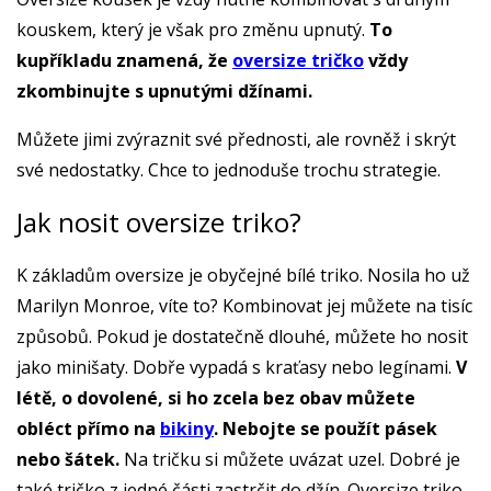
kouskem, který je však pro změnu upnutý.
To
kupříkladu znamená, že
oversize tričko
vždy
zkombinujte s upnutými džínami.
Můžete jimi zvýraznit své přednosti, ale rovněž i skrýt
své nedostatky. Chce to jednoduše trochu strategie.
Jak nosit oversize triko?
K základům oversize je obyčejné bílé triko. Nosila ho už
Marilyn Monroe, víte to? Kombinovat jej můžete na tisíc
způsobů. Pokud je dostatečně dlouhé, můžete ho nosit
jako minišaty. Dobře vypadá s kraťasy nebo legínami.
V
létě, o dovolené, si ho zcela bez obav můžete
obléct přímo na
bikiny
. Nebojte se použít pásek
nebo šátek.
Na tričku si můžete uvázat uzel. Dobré je
také tričko z jedné části zastrčit do džín. Oversize triko