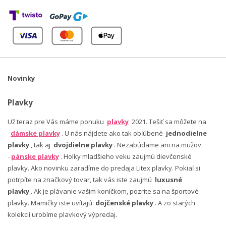
Novinky
Plavky
Už teraz pre Vás máme ponuku
plavky
2021. Tešiť sa môžete na
dámske plavky
. U nás nájdete ako tak obľúbené
jednodielne
plavky
, tak aj
dvojdielne plavky
. Nezabúdame ani na mužov
-
pánske plavky
. Holky mladšieho veku zaujmú dievčenské
plavky. Ako novinku zaradíme do predaja Litex plavky. Pokiaľ si
potrpíte na značkový tovar, tak vás iste zaujmú
luxusné
plavky
. Ak je plávanie vašim koníčkom, pozrite sa na športové
plavky. Mamičky iste uvítajú
dojčenské plavky
. A zo starých
kolekcií urobíme plavkový výpredaj.