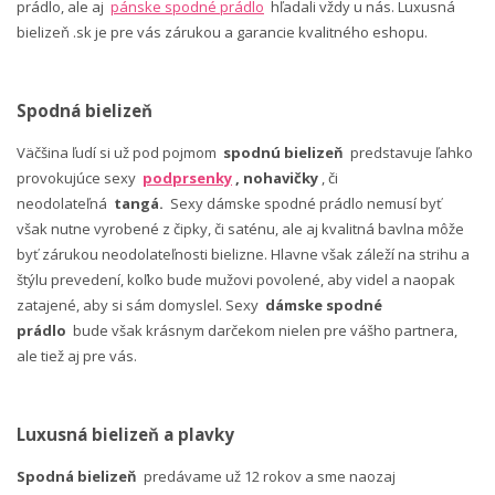
prádlo, ale aj
pánske spodné prádlo
hľadali vždy u nás. Luxusná
bielizeň .sk je pre vás zárukou a garancie kvalitného eshopu.
Spodná bielizeň
Väčšina ľudí si už pod pojmom
spodnú bielizeň
predstavuje ľahko
provokujúce sexy
podprsenky
, nohavičky
, či
neodolateľná
tangá.
Sexy dámske spodné prádlo nemusí byť
však nutne vyrobené z čipky, či saténu, ale aj kvalitná bavlna môže
byť zárukou neodolateľnosti bielizne. Hlavne však záleží na strihu a
štýlu prevedení, koľko bude mužovi povolené, aby videl a naopak
zatajené, aby si sám domyslel. Sexy
dámske spodné
prádlo
bude však krásnym darčekom nielen pre vášho partnera,
ale tiež aj pre vás.
Luxusná bielizeň a plavky
Spodná bielizeň
predávame už 12 rokov a sme naozaj