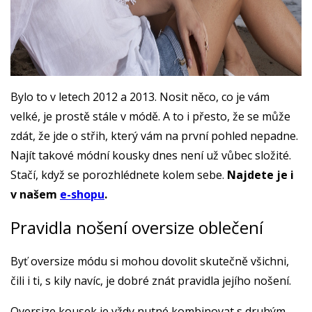
Bylo to v letech 2012 a 2013. Nosit něco, co je vám
velké, je prostě stále v módě. A to i přesto, že se může
zdát, že jde o střih, který vám na první pohled nepadne.
Najít takové módní kousky dnes není už vůbec složité.
Stačí, když se porozhlédnete kolem sebe.
Najdete je i
v našem
e-shopu
.
Pravidla nošení oversize oblečení
Byť oversize módu si mohou dovolit skutečně všichni,
čili i ti, s kily navíc, je dobré znát pravidla jejího nošení.
Oversize kousek je vždy nutné kombinovat s druhým