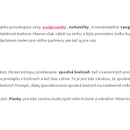
ľahko provokujúce sexy
podprsenky
, nohavičky
, či neodolateľná
tang
lateľnosti bielizne. Hlavne však záleží na strihu a štýlu prevedení, koľko
rčekom nielen pre vášho partnera, ale tiež aj pre vás.
alisti. Okrem eshopu, predávame
spodná bielizeň
tiež v kamenných pred
predajňu v Košiciach a tiež dve v Brne. To je pre Vás zárukou, že spod
ielizeň Triumph, ďalej špecializované spodná bielizeň na nadmerné veľkos
vkách.
Plavky
pre túto sezónu budú opäť veľmi krásne a odvážne. Hitom budú