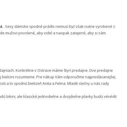
á.
Sexy dámske spodné prádlo nemusí byť však nutne vyrobené z
 bude mužovi povolené, aby videl a naopak zatajené, aby si sám
ajniach. Konkrétne v Ostrave máme štyri predajne. Dve predajne
nej bielizni rozumieme. Pre nákup Vám odporučíme najpredávanejšej
ti a to spodnú bielizeň Anita a Felina. Mladé slečny u nás rady
 bikini, ale klasické jednodielne a dvojdielne plavky budú vévédit