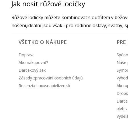
Jak nosit růžové lodičky
Růžové lodičky můžete kombinovat s outfitem v béžové,
nošení,ideální jsou však i pro rodinné oslavy, svatby, 
VŠETKO O NÁKUPE
PRE
Doprava
Spôso
Ako nakupovať?
Naše 
Darčekový šek
Symbol
Zásady zpracování osobních údajů
Výhod
Recenzia Luxusnabielizen.sk
Ako up
Drops
Darče
pleti 
Vyděl