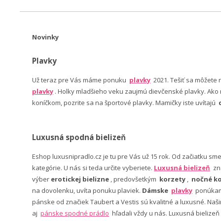
Novinky
Plavky
Už teraz pre Vás máme ponuku
plavky
2021. Tešiť sa môžete
plavky
. Holky mladšieho veku zaujmú dievčenské plavky. Ako n
koníčkom, pozrite sa na športové plavky. Mamičky iste uvítajú
Luxusná spodná bielizeň
Eshop luxusnipradlo.cz je tu pre Vás už 15 rok. Od začiatku sm
kategórie. U nás si teda určite vyberiete.
Luxusná bielizeň
zn
výber
erotickej bielizne
, predovšetkým
korzety
,
nočné ko
na dovolenku, uvíta ponuku plaviek.
Dámske
plavky
ponúkame
pánske od značiek Taubert a Vestis sú kvalitné a luxusné. Na
aj
pánske spodné prádlo
hľadali vždy u nás. Luxusná bielizeň