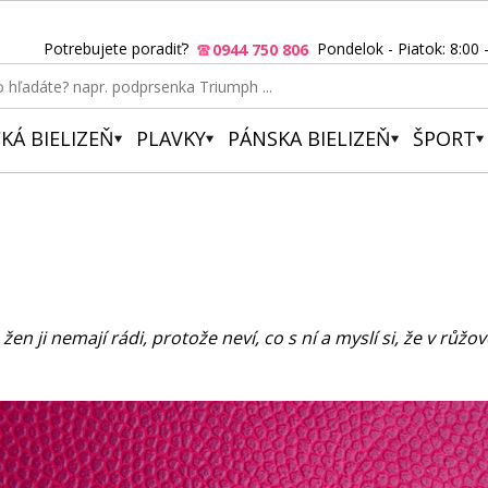
Potrebujete poradiť?
Pondelok - Piatok: 8:00 
0944 750 806
KÁ BIELIZEŇ
PLAVKY
PÁNSKA BIELIZEŇ
ŠPORT
 ji nemají rádi, protože neví, co s ní a myslí si, že v růž