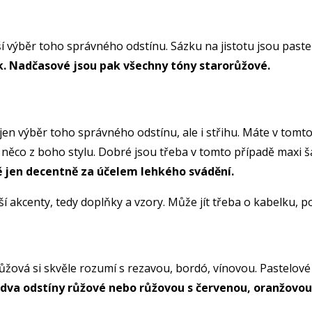
jší výběr toho správného odstínu. Sázku na jistotu jsou past
nk. Nadčasové jsou pak všechny tóny starorůžové.
nejen výběr toho správného odstínu, ale i střihu. Máte v tom
e něco z boho stylu. Dobré jsou třeba v tomto případě maxi 
ně jen decentně za účelem lehkého svádění.
nší akcenty, tedy doplňky a vzory. Může jít třeba o kabelku,
ůžová si skvěle rozumí s rezavou, bordó, vínovou. Pastelové
dva odstíny růžové nebo růžovou s červenou, oranžovou