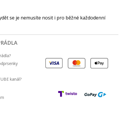
ydět se je nemusíte nosit i pro běžné každodenní
PRÁDLA
rádla?
podprsenky
TUBE kanál?
am