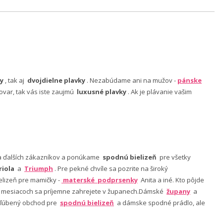
y
, tak aj
dvojdielne plavky
. Nezabúdame ani na mužov -
pánske
ovar, tak vás iste zaujmú
luxusné plavky
. Ak je plávanie vašim
nia ďalších zákazníkov a ponúkame
spodnú bielizeň
pre všetky
riola
a
Triumph
. Pre pekné chvíle sa pozrite na široký
lizeň pre mamičky -
materské podprsenky
Anita a iné. Kto pôjde
ch mesiacoch sa príjemne zahrejete v županech.Dámské
župany
a
 obľúbený obchod pre
spodnú bielizeň
a dámske spodné prádlo, ale