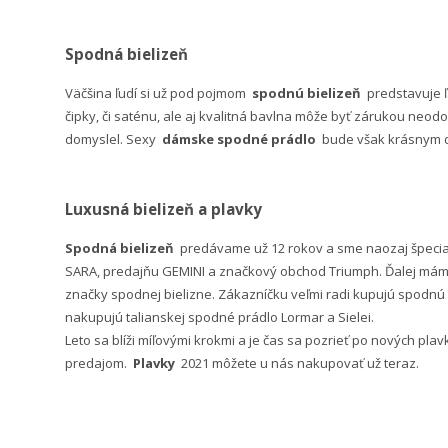
Spodná bielizeň
Väčšina ľudí si už pod pojmom
spodnú bielizeň
predstavuje 
čipky, či saténu, ale aj kvalitná bavlna môže byť zárukou neodo
domyslel. Sexy
dámske spodné prádlo
bude však krásnym da
Luxusná bielizeň a plavky
Spodná bielizeň
predávame už 12 rokov a sme naozaj špeci
SARA, predajňu GEMINI a značkový obchod Triumph. Ďalej máme 
značky spodnej bielizne. Zákazníčku veľmi radi kupujú spodnú b
nakupujú talianskej spodné prádlo Lormar a Sielei.
Leto sa blíži míľovými krokmi a je čas sa pozrieť po nových pla
predajom.
Plavky
2021 môžete u nás nakupovať už teraz.