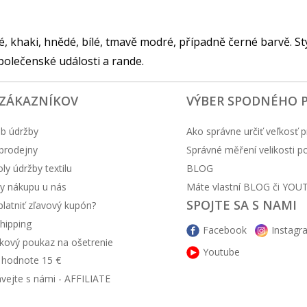
 khaki, hnědé, bílé, tmavě modré, případně černé barvě. St
společenské události a rande.
 ZÁKAZNÍKOV
VÝBER SPODNÉHO 
b údržby
Ako správne určiť veľkosť p
prodejny
Správné měření velikosti 
y údržby textilu
BLOG
y nákupu u nás
Máte vlastní BLOG či YOU
SPOJTE SA S NAMI
latniť zľavový kupón?
hipping
Facebook
Instagr
kový poukaz na ošetrenie
Youtube
v hodnote 15 €
ávejte s námi - AFFILIATE