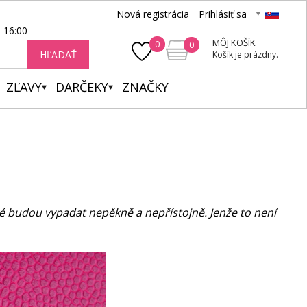
Nová registrácia
Prihlásiť sa
- 16:00
MÔJ KOŠÍK
0
0
HĽADAŤ
Košík je prázdny.
ZĽAVY
DARČEKY
ZNAČKY
ové budou vypadat nepěkně a nepřístojně. Jenže to není