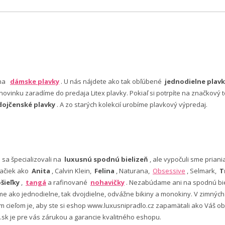
 na
dámske plavky
. U nás nájdete ako tak obľúbené
jednodielne plavk
ovinku zaradíme do predaja Litex plavky. Pokiaľ si potrpíte na značkový t
dojčenské plavky
. A zo starých kolekcií urobíme plavkový výpredaj.
e sa špecializovali na
luxusnú spodnú bielizeň
, ale vypočuli sme pria
ačiek ako
Anita
, Calvin Klein,
Felina
, Naturana,
Obsessive
, Selmark,
T
šieľky
,
tangá
a rafinované
nohavičky
. Nezabúdame ani na spodnú bie
 ako jednodielne, tak dvojdielne, odvážne bikiny a monokiny. V zimný
šim cieľom je, aby ste si eshop www.luxusnipradlo.cz zapamätali ako Váš
 .sk je pre vás zárukou a garancie kvalitného eshopu.