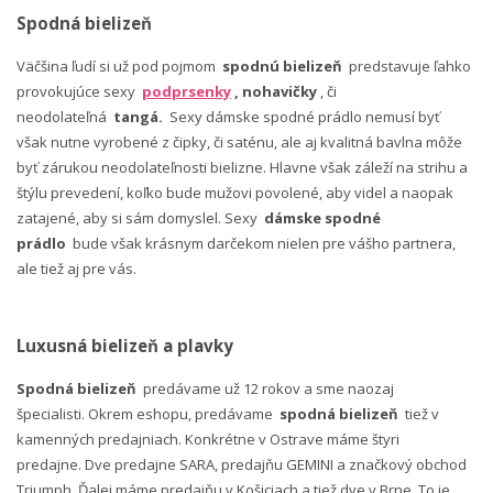
Spodná bielizeň
Väčšina ľudí si už pod pojmom
spodnú bielizeň
predstavuje ľahko
provokujúce sexy
podprsenky
, nohavičky
, či
neodolateľná
tangá.
Sexy dámske spodné prádlo nemusí byť
však nutne vyrobené z čipky, či saténu, ale aj kvalitná bavlna môže
byť zárukou neodolateľnosti bielizne. Hlavne však záleží na strihu a
štýlu prevedení, koľko bude mužovi povolené, aby videl a naopak
zatajené, aby si sám domyslel. Sexy
dámske spodné
prádlo
bude však krásnym darčekom nielen pre vášho partnera,
ale tiež aj pre vás.
Luxusná bielizeň a plavky
Spodná bielizeň
predávame už 12 rokov a sme naozaj
špecialisti. Okrem eshopu, predávame
spodná bielizeň
tiež v
kamenných predajniach. Konkrétne v Ostrave máme štyri
predajne. Dve predajne SARA, predajňu GEMINI a značkový obchod
Triumph. Ďalej máme predajňu v Košiciach a tiež dve v Brne. To je