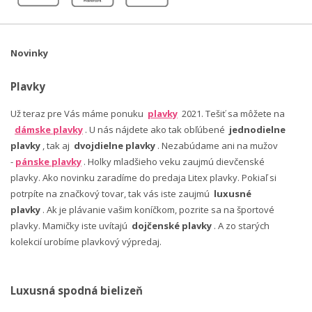
Novinky
Plavky
Už teraz pre Vás máme ponuku
plavky
2021. Tešiť sa môžete na
dámske plavky
. U nás nájdete ako tak obľúbené
jednodielne
plavky
, tak aj
dvojdielne plavky
. Nezabúdame ani na mužov
-
pánske plavky
. Holky mladšieho veku zaujmú dievčenské
plavky. Ako novinku zaradíme do predaja Litex plavky. Pokiaľ si
potrpíte na značkový tovar, tak vás iste zaujmú
luxusné
plavky
. Ak je plávanie vašim koníčkom, pozrite sa na športové
plavky. Mamičky iste uvítajú
dojčenské plavky
. A zo starých
kolekcií urobíme plavkový výpredaj.
Luxusná spodná bielizeň