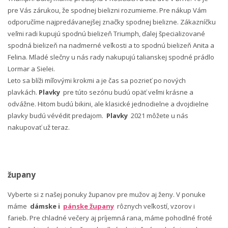
pre Vás zárukou, že spodnej bielizni rozumieme. Pre nákup Vám
odporučíme najpredávanejšej značky spodnej bielizne. Zákazníčku
veľmi radi kupujú spodnú bielizeň Triumph, ďalej špecializované
spodná bielizeň na nadmerné veľkosti a to spodnú bielizeň Anita a
Felina. Mladé slečny u nás rady nakupujú talianskej spodné prádlo
Lormar a Sielei.
Leto sa blíži míľovými krokmi a je čas sa pozrieť po nových
plavkách.
Plavky
pre túto sezónu budú opäť veľmi krásne a
odvážne. Hitom budú bikini, ale klasické jednodielne a dvojdielne
plavky budú vévédit predajom.
Plavky
2021 môžete u nás
nakupovať už teraz.
župany
Vyberte si z našej ponuky županov pre mužov aj ženy. V ponuke
máme
dámske i
pánske župany
rôznych veľkostí, vzorov i
farieb. Pre chladné večery aj príjemná rana, máme pohodlné froté