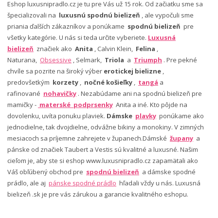
Eshop luxusnipradlo.cz je tu pre Vás už 15 rok. Od začiatku sme sa
špecializovali na
luxusnú spodnú bielizeň
, ale vypočuli sme
priania ďalších zákazníkov a ponúkame
spodnú bielizeň
pre
všetky kategórie. U nás si teda určite vyberiete.
Luxusná
bielizeň
značiek ako
Anita
, Calvin Klein,
Felina
,
Naturana,
Obsessive
, Selmark,
Triola
a
Triumph
. Pre pekné
chvíle sa pozrite na široký výber
erotickej bielizne
,
predovšetkým
korzety
,
nočné košieľky
,
tangá
a
rafinované
nohavičky
. Nezabúdame ani na spodnú bielizeň pre
mamičky -
materské podprsenky
Anita a iné. Kto pôjde na
dovolenku, uvíta ponuku plaviek.
Dámske
plavky
ponúkame ako
jednodielne, tak dvojdielne, odvážne bikiny a monokiny. V zimných
mesiacoch sa príjemne zahrejete v županech.Dámské
župany
a
pánske od značiek Taubert a Vestis sú kvalitné a luxusné. Našim
cieľom je, aby ste si eshop www.luxusnipradlo.cz zapamätali ako
Váš obľúbený obchod pre
spodnú bielizeň
a dámske spodné
prádlo, ale aj
pánske spodné prádlo
hľadali vždy u nás. Luxusná
bielizeň .sk je pre vás zárukou a garancie kvalitného eshopu.