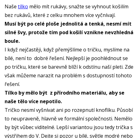
Naše
tílko
mělo mít rukávy, snažte se vyhnout košilím
bez rukávů, které z celku mnohem více vyčnívají.
Musí být po celé ploše jednolitá a tenká, nesmí mít
silné švy, protože tím pod košilí vznikne nevzhledná
boule.
I když nejčastěji, když přemýšlíme o tričku, myslíme na
bílé, není to dobré řešení. Nejlepší je poohlédnout se
po tričku, které se barevně blíží k odstínu naší pleti. Zde
však můžeme narazit na problém s dostupností tohoto
řešení.
Tílko
by mělo být z přírodního materiálu, aby se
naše tělo více nepotilo.
Tričko nesmí vyšnívat ani po rozepnutí knoflíku. Působí
to neupraveně, hlavně ve formální společnosti. Nemělo
by být vůbec viditelné. Lepší variantou jsou tedy trička s
výstřihem do V. Dejte si pozor u bílé, světle modré nebo