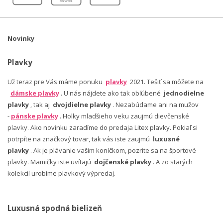
Novinky
Plavky
Už teraz pre Vás máme ponuku
plavky
2021. Tešiť sa môžete na
dámske plavky
. U nás nájdete ako tak obľúbené
jednodielne
plavky
, tak aj
dvojdielne plavky
. Nezabúdame ani na mužov
-
pánske plavky
. Holky mladšieho veku zaujmú dievčenské
plavky. Ako novinku zaradíme do predaja Litex plavky. Pokiaľ si
potrpíte na značkový tovar, tak vás iste zaujmú
luxusné
plavky
. Ak je plávanie vašim koníčkom, pozrite sa na športové
plavky. Mamičky iste uvítajú
dojčenské plavky
. A zo starých
kolekcií urobíme plavkový výpredaj.
Luxusná spodná bielizeň