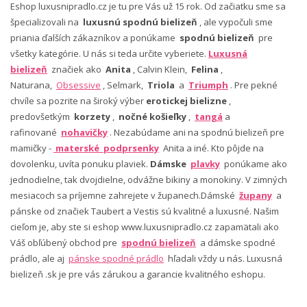
Eshop luxusnipradlo.cz je tu pre Vás už 15 rok. Od začiatku sme sa
špecializovali na
luxusnú spodnú bielizeň
, ale vypočuli sme
priania ďalších zákazníkov a ponúkame
spodnú bielizeň
pre
všetky kategórie. U nás si teda určite vyberiete.
Luxusná
bielizeň
značiek ako
Anita
, Calvin Klein,
Felina
,
Naturana,
Obsessive
, Selmark,
Triola
a
Triumph
. Pre pekné
chvíle sa pozrite na široký výber
erotickej bielizne
,
predovšetkým
korzety
,
nočné košieľky
,
tangá
a
rafinované
nohavičky
. Nezabúdame ani na spodnú bielizeň pre
mamičky -
materské podprsenky
Anita a iné. Kto pôjde na
dovolenku, uvíta ponuku plaviek.
Dámske
plavky
ponúkame ako
jednodielne, tak dvojdielne, odvážne bikiny a monokiny. V zimných
mesiacoch sa príjemne zahrejete v županech.Dámské
župany
a
pánske od značiek Taubert a Vestis sú kvalitné a luxusné. Našim
cieľom je, aby ste si eshop www.luxusnipradlo.cz zapamätali ako
Váš obľúbený obchod pre
spodnú bielizeň
a dámske spodné
prádlo, ale aj
pánske spodné prádlo
hľadali vždy u nás. Luxusná
bielizeň .sk je pre vás zárukou a garancie kvalitného eshopu.