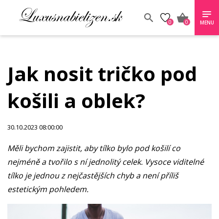
0
0
MENU
Jak nosit tričko pod
košili a oblek?
30.10.2023 08:00:00
Měli bychom zajistit, aby tílko bylo pod košilí co
nejméně a tvořilo s ní jednolitý celek. Vysoce viditelné
tílko je jednou z nejčastějších chyb a není příliš
estetickým pohledem.