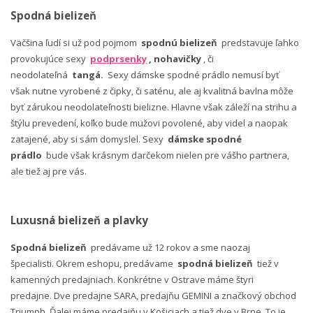
Spodná bielizeň
Väčšina ľudí si už pod pojmom
spodnú bielizeň
predstavuje ľahko
provokujúce sexy
podprsenky
, nohavičky
, či
neodolateľná
tangá.
Sexy dámske spodné prádlo nemusí byť
však nutne vyrobené z čipky, či saténu, ale aj kvalitná bavlna môže
byť zárukou neodolateľnosti bielizne. Hlavne však záleží na strihu a
štýlu prevedení, koľko bude mužovi povolené, aby videl a naopak
zatajené, aby si sám domyslel. Sexy
dámske spodné
prádlo
bude však krásnym darčekom nielen pre vášho partnera,
ale tiež aj pre vás.
Luxusná bielizeň a plavky
Spodná bielizeň
predávame už 12 rokov a sme naozaj
špecialisti. Okrem eshopu, predávame
spodná bielizeň
tiež v
kamenných predajniach. Konkrétne v Ostrave máme štyri
predajne. Dve predajne SARA, predajňu GEMINI a značkový obchod
Triumph. Ďalej máme predajňu v Košiciach a tiež dve v Brne. To je