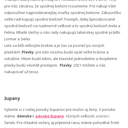
pre Vás zárukou, že spodnej bielizni rozumieme. Pre nákup Vám
odporučíme najpredávanejšej značky spodnej bielizne. Zákazníčku
veľmi radi kupujú spodnú bielizeň Triumph, ďalej špecializované
spodná bielizeň na nadmerné veľkosti a to spodnú bielizeň Anita a
Felina. Mladé slečny u nás rady nakupujú talianskej spodné prádlo
Lormar a Sielei.
Leto sa blíži míľovými krokmi a je čas sa pozrieť po nových
plavkách.
Plavky
pre túto sezónu budú opäť veľmi krásne a
odvážne. Hitom budú bikini, ale klasické jednodielne a dvojdielne
plavky budú vévédit predajom.
Plavky
2021 môžete u nás
nakupovať už teraz.
župany
Vyberte si z našej ponuky županov pre mužov aj ženy. V ponuke
máme
dámske i
pánske župany
rôznych veľkostí, vzorov i
farieb. Pre chladné večery aj príjemná rana, máme pohodlné froté