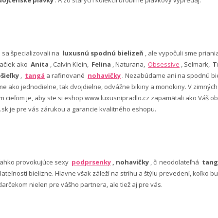
dojčenské plavky
. A zo starých kolekcií urobíme plavkový výpredaj.
e sa špecializovali na
luxusnú spodnú bielizeň
, ale vypočuli sme pria
ačiek ako
Anita
, Calvin Klein,
Felina
, Naturana,
Obsessive
, Selmark,
T
šieľky
,
tangá
a rafinované
nohavičky
. Nezabúdame ani na spodnú bie
 ako jednodielne, tak dvojdielne, odvážne bikiny a monokiny. V zimný
šim cieľom je, aby ste si eshop www.luxusnipradlo.cz zapamätali ako Váš
 .sk je pre vás zárukou a garancie kvalitného eshopu.
ľahko provokujúce sexy
podprsenky
, nohavičky
, či neodolateľná
tang
lateľnosti bielizne. Hlavne však záleží na strihu a štýlu prevedení, koľko
rčekom nielen pre vášho partnera, ale tiež aj pre vás.