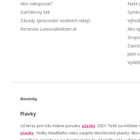
Ako nakupovať?
Naše 
Darčekový šek
Symbol
Zásady zpracování osobních údajů
Výhod
Recenzia Luxusnabielizen.sk
Ako up
Drops
Darče
pleti 
Vyděl
Novinky
Plavky
Už teraz pre Vás máme ponuku
plavky
2021. Tešiť sa môžete
plavky
. Holky mladšieho veku zaujmú dievčenské plavky. Ako n