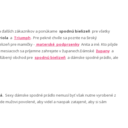
nia ďalších zákazníkov a ponúkame
spodnú bielizeň
pre všetky
riola
a
Triumph
. Pre pekné chvíle sa pozrite na široký
lizeň pre mamičky -
materské podprsenky
Anita a iné. Kto pôjde
ch mesiacoch sa príjemne zahrejete v županech.Dámské
župany
a
 obľúbený obchod pre
spodnú bielizeň
a dámske spodné prádlo, ale
á.
Sexy dámske spodné prádlo nemusí byť však nutne vyrobené z
 bude mužovi povolené, aby videl a naopak zatajené, aby si sám