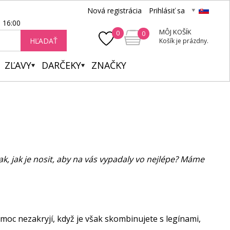
Nová registrácia
Prihlásiť sa
- 16:00
MÔJ KOŠÍK
0
0
HĽADAŤ
Košík je prázdny.
ZĽAVY
DARČEKY
ZNAČKY
k, jak je nosit, aby na vás vypadaly vo nejlépe? Máme
moc nezakryjí, když je však skombinujete s legínami,