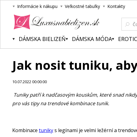
Informácie k nákupu
Veľkostné tabuľky
Kontakty
Luxusnabielizen.sk
DÁMSKA BIELIZEŇ
DÁMSKA MÓDA
EROTIC
Jak nosit tuniku, ab
10.07.2022 00:00:00
Tuniky patří k nadčasovým kouskům, které snad nikdy n
pro vás tipy na trendové kombinace tunik.
Kombinace
tuniky
s legínami je velmi ležérní a trendo