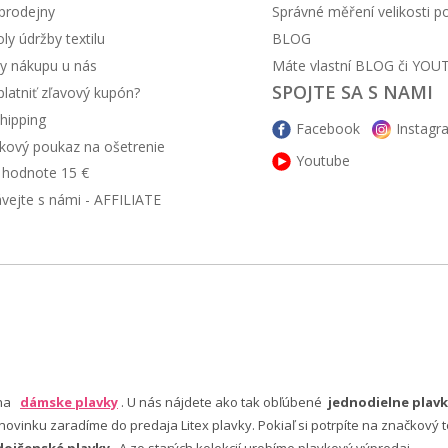
prodejny
Správné měření velikosti 
y údržby textilu
BLOG
y nákupu u nás
Máte vlastní BLOG či YOU
SPOJTE SA S NAMI
latniť zľavový kupón?
hipping
Facebook
Instagr
kový poukaz na ošetrenie
Youtube
v hodnote 15 €
ávejte s námi - AFFILIATE
 na
dámske plavky
. U nás nájdete ako tak obľúbené
jednodielne plavk
ovinku zaradíme do predaja Litex plavky. Pokiaľ si potrpíte na značkový t