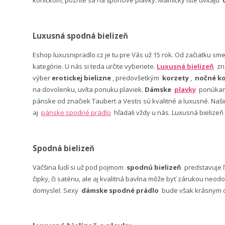
koníčkom, pozrite sa na športové plavky. Mamičky iste uvítajú
Luxusná spodná bielizeň
Eshop luxusnipradlo.cz je tu pre Vás už 15 rok. Od začiatku sm
kategórie. U nás si teda určite vyberiete.
Luxusná bielizeň
zn
výber
erotickej bielizne
, predovšetkým
korzety
,
nočné ko
na dovolenku, uvíta ponuku plaviek.
Dámske
plavky
ponúkame
pánske od značiek Taubert a Vestis sú kvalitné a luxusné. Na
aj
pánske spodné prádlo
hľadali vždy u nás. Luxusná bielizeň
Spodná bielizeň
Väčšina ľudí si už pod pojmom
spodnú bielizeň
predstavuje 
čipky, či saténu, ale aj kvalitná bavlna môže byť zárukou neodo
domyslel. Sexy
dámske spodné prádlo
bude však krásnym da