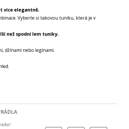
t více elegantně.
binace. Vyberte si takovou tuniku, která je v
elší než spodní lem tuniky.
i, džínami nebo legínami.
hled.
PRÁDLA
rádla?