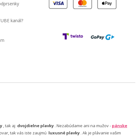
podprsenky
TUBE kanál?
am
y
, tak aj
dvojdielne plavky
. Nezabúdame ani na mužov -
pánske
ovar, tak vás iste zaujmú
luxusné plavky
. Ak je plávanie vašim