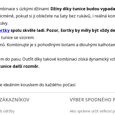
ombinace s úzkými džínami.
Džíny díky tunice budou vypada
icméně, pokud si ji oblečete na šaty bez rukávů, i reálná kom
kávy.
ortky
spolu skvěle ladí. Pozor, šortky by měly být vždy d
o tunice se vzorem.
nů. Kombinujte je s pohodlnými botami a dlouhými kalhotam
m do pasu. Outfit díky takové kombinaci získá dynamický vz
tunice další rozměr.
je ideálním kouskem do každého počasí.
 ZÁKAZNÍKOV
VÝBER SPODNÉHO 
b údržby
Ako správne určiť veľkosť p