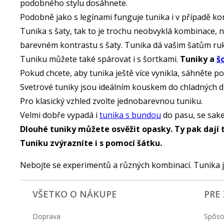
podobného stylu dosáhnete.
Podobně jako s legínami funguje tunika i v případě k
Tunika s šaty, tak to je trochu neobvyklá kombinace, n
barevném kontrastu s šaty. Tunika dá vašim šatům ru
Tuniku můžete také spárovat i s šortkami.
Tuniky a
š
Pokud chcete, aby tunika ještě více vynikla, sáhněte p
Svetrové tuniky jsou ideálním kouskem do chladných d
Pro klasický vzhled zvolte jednobarevnou tuniku.
Velmi dobře vypadá i
tunika s bundou
do pasu, se sake
Dlouhé tuniky můžete osvěžit opasky. Ty pak dají 
Tuniku zvýrazníte i s pomocí šátku.
Nebojte se experimentů a různých kombinací. Tunika 
VŠETKO O NÁKUPE
PRE
Doprava
Spôso