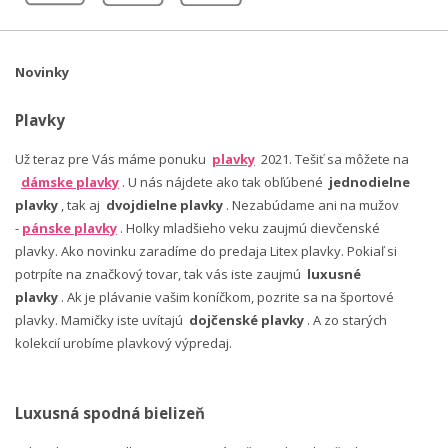
Novinky
Plavky
Už teraz pre Vás máme ponuku
plavky
2021. Tešiť sa môžete na
dámske plavky
. U nás nájdete ako tak obľúbené
jednodielne
plavky
, tak aj
dvojdielne plavky
. Nezabúdame ani na mužov
-
pánske plavky
. Holky mladšieho veku zaujmú dievčenské
plavky. Ako novinku zaradíme do predaja Litex plavky. Pokiaľ si
potrpíte na značkový tovar, tak vás iste zaujmú
luxusné
plavky
. Ak je plávanie vašim koníčkom, pozrite sa na športové
plavky. Mamičky iste uvítajú
dojčenské plavky
. A zo starých
kolekcií urobíme plavkový výpredaj.
Luxusná spodná bielizeň