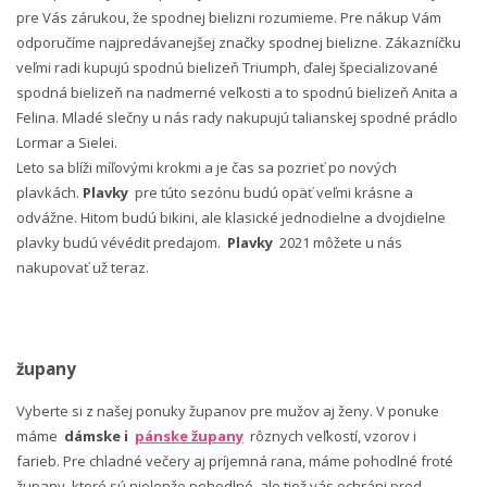
pre Vás zárukou, že spodnej bielizni rozumieme. Pre nákup Vám
odporučíme najpredávanejšej značky spodnej bielizne. Zákazníčku
veľmi radi kupujú spodnú bielizeň Triumph, ďalej špecializované
spodná bielizeň na nadmerné veľkosti a to spodnú bielizeň Anita a
Felina. Mladé slečny u nás rady nakupujú talianskej spodné prádlo
Lormar a Sielei.
Leto sa blíži míľovými krokmi a je čas sa pozrieť po nových
plavkách.
Plavky
pre túto sezónu budú opäť veľmi krásne a
odvážne. Hitom budú bikini, ale klasické jednodielne a dvojdielne
plavky budú vévédit predajom.
Plavky
2021 môžete u nás
nakupovať už teraz.
župany
Vyberte si z našej ponuky županov pre mužov aj ženy. V ponuke
máme
dámske i
pánske župany
rôznych veľkostí, vzorov i
farieb. Pre chladné večery aj príjemná rana, máme pohodlné froté
župany, ktoré sú nielenže pohodlné, ale tiež vás ochráni pred