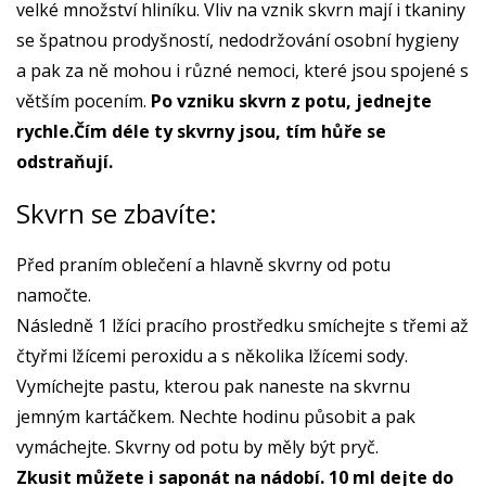
velké množství hliníku. Vliv na vznik skvrn mají i tkaniny
se špatnou prodyšností, nedodržování osobní hygieny
a pak za ně mohou i různé nemoci, které jsou spojené s
větším pocením.
Po vzniku skvrn z potu, jednejte
rychle.Čím déle ty skvrny jsou, tím hůře se
odstraňují.
Skvrn se zbavíte:
Před praním oblečení a hlavně skvrny od potu
namočte.
Následně 1 lžíci pracího prostředku smíchejte s třemi až
čtyřmi lžícemi peroxidu a s několika lžícemi sody.
Vymíchejte pastu, kterou pak naneste na skvrnu
jemným kartáčkem. Nechte hodinu působit a pak
vymáchejte. Skvrny od potu by měly být pryč.
Zkusit můžete i saponát na nádobí. 10 ml dejte do