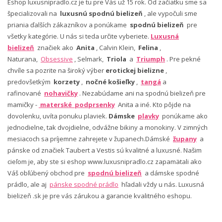
Eshop luxusnipradlo.cz je tu pre Vás už 15 rok. Od začiatku sme sa
špecializovali na
luxusnú spodnú bielizeň
, ale vypočuli sme
priania ďalších zákazníkov a ponúkame
spodnú bielizeň
pre
všetky kategórie. U nás si teda určite vyberiete.
Luxusná
bielizeň
značiek ako
Anita
, Calvin Klein,
Felina
,
Naturana,
Obsessive
, Selmark,
Triola
a
Triumph
. Pre pekné
chvíle sa pozrite na široký výber
erotickej bielizne
,
predovšetkým
korzety
,
nočné košieľky
,
tangá
a
rafinované
nohavičky
. Nezabúdame ani na spodnú bielizeň pre
mamičky -
materské podprsenky
Anita a iné. Kto pôjde na
dovolenku, uvíta ponuku plaviek.
Dámske
plavky
ponúkame ako
jednodielne, tak dvojdielne, odvážne bikiny a monokiny. V zimných
mesiacoch sa príjemne zahrejete v županech.Dámské
župany
a
pánske od značiek Taubert a Vestis sú kvalitné a luxusné. Našim
cieľom je, aby ste si eshop www.luxusnipradlo.cz zapamätali ako
Váš obľúbený obchod pre
spodnú bielizeň
a dámske spodné
prádlo, ale aj
pánske spodné prádlo
hľadali vždy u nás. Luxusná
bielizeň .sk je pre vás zárukou a garancie kvalitného eshopu.