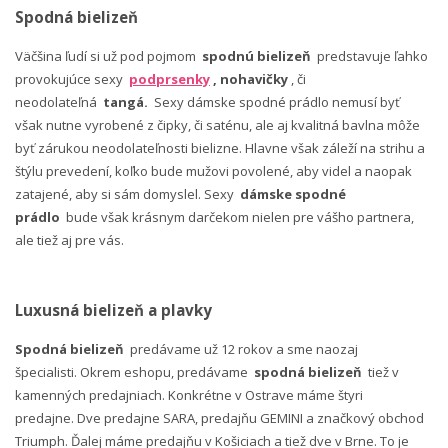
Spodná bielizeň
Väčšina ľudí si už pod pojmom
spodnú bielizeň
predstavuje ľahko
provokujúce sexy
podprsenky
, nohavičky
, či
neodolateľná
tangá.
Sexy dámske spodné prádlo nemusí byť
však nutne vyrobené z čipky, či saténu, ale aj kvalitná bavlna môže
byť zárukou neodolateľnosti bielizne. Hlavne však záleží na strihu a
štýlu prevedení, koľko bude mužovi povolené, aby videl a naopak
zatajené, aby si sám domyslel. Sexy
dámske spodné
prádlo
bude však krásnym darčekom nielen pre vášho partnera,
ale tiež aj pre vás.
Luxusná bielizeň a plavky
Spodná bielizeň
predávame už 12 rokov a sme naozaj
špecialisti. Okrem eshopu, predávame
spodná bielizeň
tiež v
kamenných predajniach. Konkrétne v Ostrave máme štyri
predajne. Dve predajne SARA, predajňu GEMINI a značkový obchod
Triumph. Ďalej máme predajňu v Košiciach a tiež dve v Brne. To je