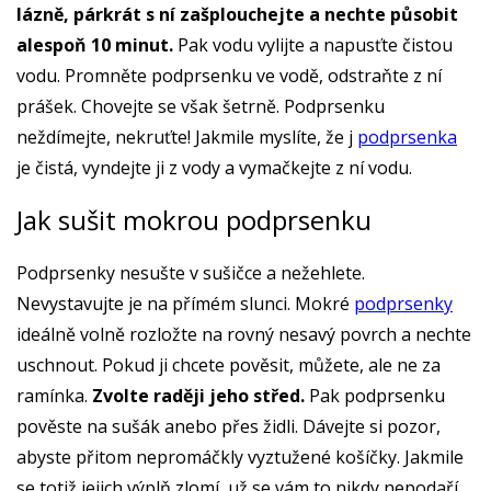
lázně, párkrát s ní zašplouchejte a nechte působit
alespoň 10 minut.
Pak vodu vylijte a napusťte čistou
vodu. Promněte podprsenku ve vodě, odstraňte z ní
prášek. Chovejte se však šetrně. Podprsenku
neždímejte, nekruťte! Jakmile myslíte, že j
podprsenka
je čistá, vyndejte ji z vody a vymačkejte z ní vodu.
Jak sušit mokrou podprsenku
Podprsenky nesušte v sušičce a nežehlete.
Nevystavujte je na přímém slunci. Mokré
podprsenky
ideálně volně rozložte na rovný nesavý povrch a nechte
uschnout. Pokud ji chcete pověsit, můžete, ale ne za
ramínka.
Zvolte raději jeho střed.
Pak podprsenku
pověste na sušák anebo přes židli. Dávejte si pozor,
abyste přitom nepromáčkly vyztužené košíčky. Jakmile
se totiž jejich výplň zlomí, už se vám to nikdy nepodaří