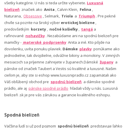
všetky kategórie. U nás si teda určite vyberiete.
Luxusná
bielizeň
značiek ako
Anita
, Calvin Klein,
Felina
,
Naturana,
Obsessive
, Selmark,
Triola
a
Triumph
. Pre pekné
chvíle sa pozrite na široký výber
erotickej bielizne
,
predovšetkým
korzety
,
nočné košieľky
,
tangá
a
rafinované
nohavičky
. Nezabúdame ani na spodnú bielizeň pre
mamičky -
materské podprsenky
Anita a iné. Kto pôjde na
dovolenku, uvíta ponuku plaviek.
Dámske
plavky
ponúkame ako
jednodielne, tak dvojdielne, odvážne bikiny a monokiny. V zimných
mesiacoch sa príjemne zahrejete v županech.Dámské
župany
a
pánske od značiek Taubert a Vestis sú kvalitné a luxusné. Našim
cieľom je, aby ste si eshop www.luxusnipradlo.cz zapamätali ako
Váš obľúbený obchod pre
spodnú bielizeň
a dámske spodné
prádlo, ale aj
pánske spodné prádlo
hľadali vždy u nás. Luxusná
bielizeň .sk je pre vás zárukou a garancie kvalitného eshopu.
Spodná bielizeň
Väčšina ľudí si už pod pojmom
spodnú bielizeň
predstavuje ľahko