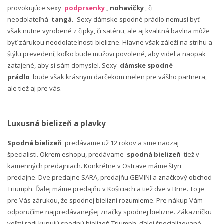
provokujúce sexy
podprsenky
, nohavičky
, či
neodolateľná
tangá.
Sexy dámske spodné prádlo nemusí byť
však nutne vyrobené z čipky, či saténu, ale aj kvalitná bavlna môže
byť zárukou neodolateľnosti bielizne. Hlavne však záleží na strihu a
štýlu prevedení, koľko bude mužovi povolené, aby videl a naopak
zatajené, aby si sám domyslel. Sexy
dámske spodné
prádlo
bude však krásnym darčekom nielen pre vášho partnera,
ale tiež aj pre vás.
Luxusná bielizeň a plavky
Spodná bielizeň
predávame už 12 rokov a sme naozaj
špecialisti. Okrem eshopu, predávame
spodná bielizeň
tiež v
kamenných predajniach. Konkrétne v Ostrave máme štyri
predajne. Dve predajne SARA, predajňu GEMINI a značkový obchod
Triumph. Ďalej máme predajňu v Košiciach a tiež dve v Brne. To je
pre Vás zárukou, že spodnej bielizni rozumieme. Pre nákup Vám
odporučíme najpredávanejšej značky spodnej bielizne. Zákazníčku
veľmi radi kupujú spodnú bielizeň Triumph, ďalej špecializované