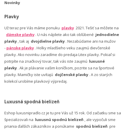
Novinky
Plavky
Už teraz pre Vás máme ponuku
plavky
2021. Tešiť sa môžete na
dámske plavky
. U nás nájdete ako tak obľúbené
jednodielne
plavky
, tak aj
dvojdielne plavky
. Nezabúdame ani na mužov
-
pánske plavky
. Holky mladšieho veku zaujmú dievčenské
plavky. Ako novinku zaradíme do predaja Litex plavky. Pokiaľ si
potrpíte na značkový tovar, tak vás iste zaujmú
luxusné
plavky
. Ak je plávanie vašim koníčkom, pozrite sa na športové
plavky. Mamičky iste uvítajú
dojčenské plavky
. A zo starých
kolekcií urobíme plavkový výpredaj.
Luxusná spodná bielizeň
Eshop luxusnipradlo.cz je tu pre Vás už 15 rok. Od začiatku sme sa
špecializovali na
luxusnú spodnú bielizeň
, ale vypočuli sme
priania ďalších zákazníkov a ponúkame
spodnú bielizeň
pre