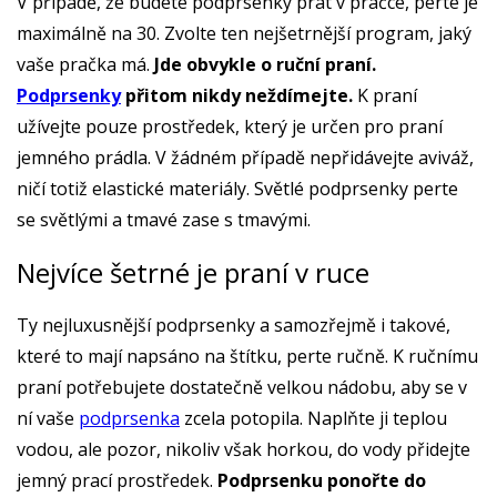
V případě, že budete podprsenky prát v pračce, perte je
maximálně na 30. Zvolte ten nejšetrnější program, jaký
vaše pračka má.
Jde obvykle o ruční praní.
Podprsenky
přitom nikdy neždímejte.
K praní
užívejte pouze prostředek, který je určen pro praní
jemného prádla. V žádném případě nepřidávejte aviváž,
ničí totiž elastické materiály. Světlé podprsenky perte
se světlými a tmavé zase s tmavými.
Nejvíce šetrné je praní v ruce
Ty nejluxusnější podprsenky a samozřejmě i takové,
které to mají napsáno na štítku, perte ručně. K ručnímu
praní potřebujete dostatečně velkou nádobu, aby se v
ní vaše
podprsenka
zcela potopila. Naplňte ji teplou
vodou, ale pozor, nikoliv však horkou, do vody přidejte
jemný prací prostředek.
Podprsenku ponořte do