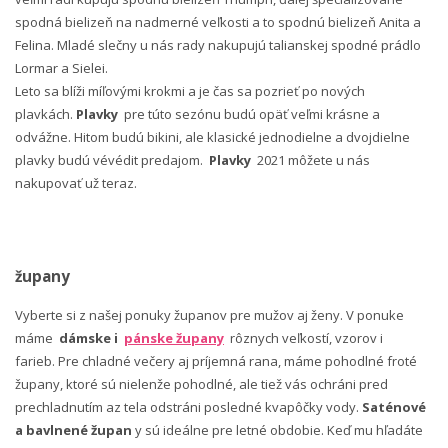
spodná bielizeň na nadmerné veľkosti a to spodnú bielizeň Anita a
Felina. Mladé slečny u nás rady nakupujú talianskej spodné prádlo
Lormar a Sielei.
Leto sa blíži míľovými krokmi a je čas sa pozrieť po nových
plavkách.
Plavky
pre túto sezónu budú opäť veľmi krásne a
odvážne. Hitom budú bikini, ale klasické jednodielne a dvojdielne
plavky budú vévédit predajom.
Plavky
2021 môžete u nás
nakupovať už teraz.
župany
Vyberte si z našej ponuky županov pre mužov aj ženy. V ponuke
máme
dámske i
pánske župany
rôznych veľkostí, vzorov i
farieb. Pre chladné večery aj príjemná rana, máme pohodlné froté
župany, ktoré sú nielenže pohodlné, ale tiež vás ochráni pred
prechladnutím az tela odstráni posledné kvapôčky vody.
Saténové
a bavlnené župan
y sú ideálne pre letné obdobie. Keď mu hľadáte