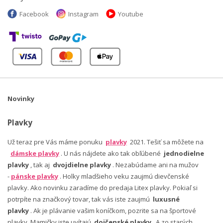
Facebook
Instagram
Youtube
Novinky
Plavky
Už teraz pre Vás máme ponuku
plavky
2021. Tešiť sa môžete na
dámske plavky
. U nás nájdete ako tak obľúbené
jednodielne
plavky
, tak aj
dvojdielne plavky
. Nezabúdame ani na mužov
-
pánske plavky
. Holky mladšieho veku zaujmú dievčenské
plavky. Ako novinku zaradíme do predaja Litex plavky. Pokiaľ si
potrpíte na značkový tovar, tak vás iste zaujmú
luxusné
plavky
. Ak je plávanie vašim koníčkom, pozrite sa na športové
plavky. Mamičky iste uvítajú
dojčenské plavky
. A zo starých