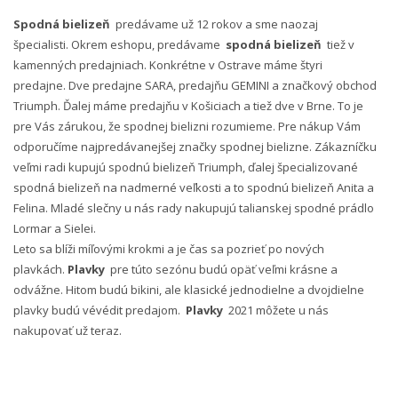
Spodná bielizeň
predávame už 12 rokov a sme naozaj
špecialisti. Okrem eshopu, predávame
spodná bielizeň
tiež v
kamenných predajniach. Konkrétne v Ostrave máme štyri
predajne. Dve predajne SARA, predajňu GEMINI a značkový obchod
Triumph. Ďalej máme predajňu v Košiciach a tiež dve v Brne. To je
pre Vás zárukou, že spodnej bielizni rozumieme. Pre nákup Vám
odporučíme najpredávanejšej značky spodnej bielizne. Zákazníčku
veľmi radi kupujú spodnú bielizeň Triumph, ďalej špecializované
spodná bielizeň na nadmerné veľkosti a to spodnú bielizeň Anita a
Felina. Mladé slečny u nás rady nakupujú talianskej spodné prádlo
Lormar a Sielei.
Leto sa blíži míľovými krokmi a je čas sa pozrieť po nových
plavkách.
Plavky
pre túto sezónu budú opäť veľmi krásne a
odvážne. Hitom budú bikini, ale klasické jednodielne a dvojdielne
plavky budú vévédit predajom.
Plavky
2021 môžete u nás
nakupovať už teraz.