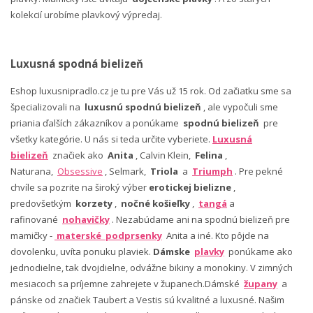
kolekcií urobíme plavkový výpredaj.
Luxusná spodná bielizeň
Eshop luxusnipradlo.cz je tu pre Vás už 15 rok. Od začiatku sme sa
špecializovali na
luxusnú spodnú bielizeň
, ale vypočuli sme
priania ďalších zákazníkov a ponúkame
spodnú bielizeň
pre
všetky kategórie. U nás si teda určite vyberiete.
Luxusná
bielizeň
značiek ako
Anita
, Calvin Klein,
Felina
,
Naturana,
Obsessive
, Selmark,
Triola
a
Triumph
. Pre pekné
chvíle sa pozrite na široký výber
erotickej bielizne
,
predovšetkým
korzety
,
nočné košieľky
,
tangá
a
rafinované
nohavičky
. Nezabúdame ani na spodnú bielizeň pre
mamičky -
materské podprsenky
Anita a iné. Kto pôjde na
dovolenku, uvíta ponuku plaviek.
Dámske
plavky
ponúkame ako
jednodielne, tak dvojdielne, odvážne bikiny a monokiny. V zimných
mesiacoch sa príjemne zahrejete v županech.Dámské
župany
a
pánske od značiek Taubert a Vestis sú kvalitné a luxusné. Našim