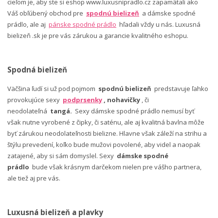
cieľom je, aby ste si eshop www.luxusnipradlo.cz zapamätali ako
Váš obľúbený obchod pre
spodnú bielizeň
a dámske spodné
prádlo, ale aj
pánske spodné prádlo
hľadali vždy u nás. Luxusná
bielizeň .sk je pre vás zárukou a garancie kvalitného eshopu.
Spodná bielizeň
Väčšina ľudí si už pod pojmom
spodnú bielizeň
predstavuje ľahko
provokujúce sexy
podprsenky
, nohavičky
, či
neodolateľná
tangá.
Sexy dámske spodné prádlo nemusí byť
však nutne vyrobené z čipky, či saténu, ale aj kvalitná bavlna môže
byť zárukou neodolateľnosti bielizne. Hlavne však záleží na strihu a
štýlu prevedení, koľko bude mužovi povolené, aby videl a naopak
zatajené, aby si sám domyslel. Sexy
dámske spodné
prádlo
bude však krásnym darčekom nielen pre vášho partnera,
ale tiež aj pre vás.
Luxusná bielizeň a plavky