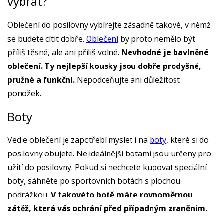
vybrat?
Oblečení do posilovny vybírejte zásadně takové, v němž
se budete cítit dobře.
Oblečení
by proto nemělo být
příliš těsné, ale ani příliš volné.
Nevhodné je bavlněné
oblečení. Ty nejlepší kousky jsou dobře prodyšné,
pružné a funkční.
Nepodceňujte ani důležitost
ponožek.
Boty
Vedle oblečení je zapotřebí myslet i na
boty
, které si do
posilovny obujete. Nejideálnější botami jsou určeny pro
užití do posilovny. Pokud si nechcete kupovat speciální
boty, sáhněte po sportovních botách s plochou
podrážkou.
V takovéto botě máte rovnoměrnou
zátěž, která vás ochrání před případným zraněním.