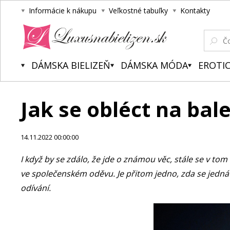
Informácie k nákupu
Veľkostné tabuľky
Kontakty
Luxusnabielizen.sk
DÁMSKA BIELIZEŇ
DÁMSKA MÓDA
EROTIC
Jak se obléct na bale
14.11.2022 00:00:00
I když by se zdálo, že jde o známou věc, stále se v tom
ve společenském oděvu. Je přitom jedno, zda se jedná
odívání.