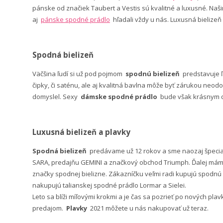
pánske od značiek Taubert a Vestis sú kvalitné a luxusné. Na
aj
pánske spodné prádlo
hľadali vždy u nás. Luxusná bielizeň
Spodná bielizeň
Väčšina ľudí si už pod pojmom
spodnú bielizeň
predstavuje 
čipky, či saténu, ale aj kvalitná bavlna môže byť zárukou neodo
domyslel. Sexy
dámske spodné prádlo
bude však krásnym da
Luxusná bielizeň a plavky
Spodná bielizeň
predávame už 12 rokov a sme naozaj špeci
SARA, predajňu GEMINI a značkový obchod Triumph. Ďalej máme 
značky spodnej bielizne. Zákazníčku veľmi radi kupujú spodnú b
nakupujú talianskej spodné prádlo Lormar a Sielei.
Leto sa blíži míľovými krokmi a je čas sa pozrieť po nových pla
predajom.
Plavky
2021 môžete u nás nakupovať už teraz.