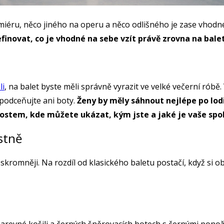
remiéru, něco jiného na operu a něco odlišného je zase vhodn
finovat, co je vhodné na sebe vzít právě zrovna na bale
li
, na balet byste měli správně vyrazit ve velké večerní róbě
epodceňujte ani boty.
Ženy by měly sáhnout nejlépe po lod
žitostem, kde můžete ukázat, kým jste a jaké je vaše sp
stně
 skromněji. Na rozdíl od klasického baletu postačí, když si 