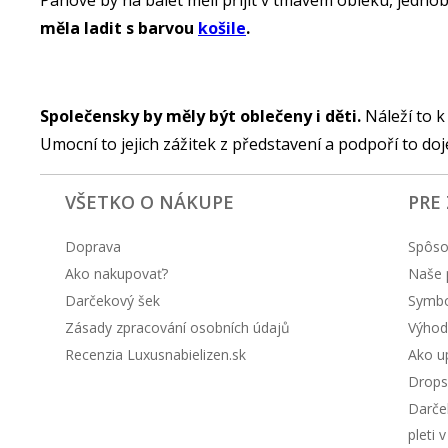
Pánové by na balet měli přijít v tmavém obleku, jedno
měla ladit s barvou
košile
.
Společensky by měly být oblečeny i děti.
Náleží to k
Umocní to jejich zážitek z představení a podpoří to do
VŠETKO O NÁKUPE
PRE
Doprava
Spôso
Ako nakupovať?
Naše 
Darčekový šek
Symbol
Zásady zpracování osobních údajů
Výhod
Recenzia Luxusnabielizen.sk
Ako up
Drops
Darče
pleti 