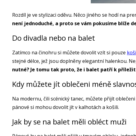
Rozdíl je ve stylizaci oděvu. Něco jiného se hodí na p
není jednoduché, a proto se vám pokusíme blíže de
Do divadla nebo na balet
Zatímco na činohru si můžete dovolit vzít si pouze
koši
stejné délce, jež jsou doplněny elegantní halenkou. N
nutné? Je tomu tak proto, že i balet patří k příle
Kdy můžete jít oblečeni méně slavno
Na modernu, čili scénický tanec, můžete přijít oblečeni
pánové si mohou dovolit jít v kalhotách a košili.
Jak by se na balet měli obléct muži