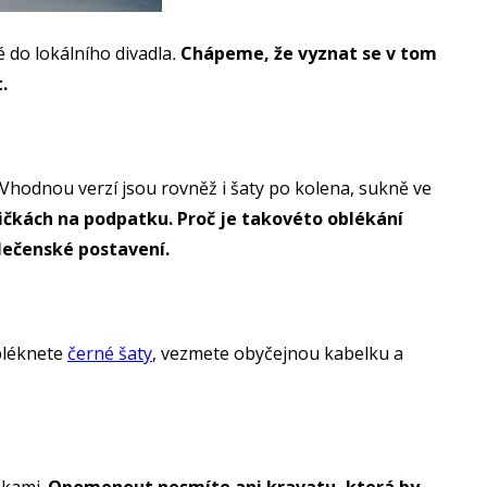
é do lokálního divadla
.
Chápeme, že vyznat se v tom
t.
. Vhodnou verzí jsou rovněž i šaty po kolena, sukně ve
ičkách na podpatku. Proč je takovéto oblékání
olečenské postavení.
obléknete
černé šaty
, vezmete obyčejnou kabelku a