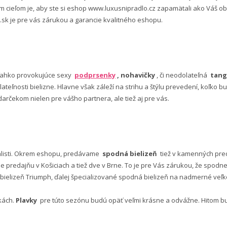
šim cieľom je, aby ste si eshop www.luxusnipradlo.cz zapamätali ako Váš
 .sk je pre vás zárukou a garancie kvalitného eshopu.
ľahko provokujúce sexy
podprsenky
, nohavičky
, či neodolateľná
tang
lateľnosti bielizne. Hlavne však záleží na strihu a štýlu prevedení, koľko
rčekom nielen pre vášho partnera, ale tiež aj pre vás.
alisti. Okrem eshopu, predávame
spodná bielizeň
tiež v kamenných pred
predajňu v Košiciach a tiež dve v Brne. To je pre Vás zárukou, že spod
ielizeň Triumph, ďalej špecializované spodná bielizeň na nadmerné veľkos
vkách.
Plavky
pre túto sezónu budú opäť veľmi krásne a odvážne. Hitom budú