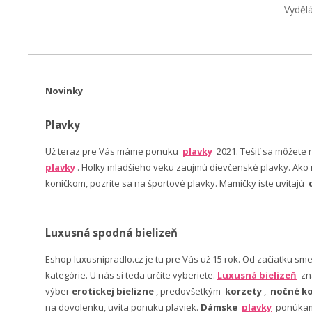
Vyděl
Novinky
Plavky
Už teraz pre Vás máme ponuku
plavky
2021. Tešiť sa môžete
plavky
. Holky mladšieho veku zaujmú dievčenské plavky. Ako n
koníčkom, pozrite sa na športové plavky. Mamičky iste uvítajú
Luxusná spodná bielizeň
Eshop luxusnipradlo.cz je tu pre Vás už 15 rok. Od začiatku sm
kategórie. U nás si teda určite vyberiete.
Luxusná bielizeň
zn
výber
erotickej bielizne
, predovšetkým
korzety
,
nočné ko
na dovolenku, uvíta ponuku plaviek.
Dámske
plavky
ponúkame