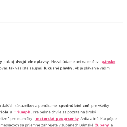
y
, tak aj
dvojdielne plavky
. Nezabúdame ani na mužov -
pánske
ovar, tak vás iste zaujmú
luxusné plavky
. Ak je plávanie vašim
nia ďalších zákazníkov a ponúkame
spodnú bielizeň
pre všetky
riola
a
Triumph
. Pre pekné chvíle sa pozrite na široký
lizeň pre mamičky -
materské podprsenky
Anita a iné. Kto pôjde
ch mesiacoch sa príjemne zahrejete v županech.Dámské
župany
a