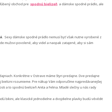
 obľúbený obchod pre
spodnú bielizeň
a dámske spodné prádlo, ale
á.
Sexy dámske spodné prádlo nemusí byť však nutne vyrobené z
 bude mužovi povolené, aby videl a naopak zatajené, aby si sám
ajniach. Konkrétne v Ostrave máme štyri predajne. Dve predajne
nej bielizni rozumieme. Pre nákup Vám odporučíme najpredávanejšej
ti a to spodnú bielizeň Anita a Felina. Mladé slečny u nás rady
 bikini, ale klasické jednodielne a dvojdielne plavky budú vévédit