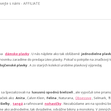
ávejte s námi - AFFILIATE
 na
dámske plavky
. U nás nájdete ako tak obľúbené
jednodielne plavk
ovinku zaradíme do predaja Litex plavky. Pokiaľ si potrpíte na značkový t
dojčenské plavky
. A zo starých kolekcií urobíme plavkový výpredaj.
e sa špecializovali na
luxusnú spodnú bielizeň
, ale vypočuli sme pria
ačiek ako
Anita
, Calvin Klein,
Felina
, Naturana,
Obsessive
, Selmark,
T
šieľky
,
tangá
a rafinované
nohavičky
. Nezabúdame ani na spodnú bie
 ako jednodielne, tak dvojdielne, odvážne bikiny a monokiny. V zimný