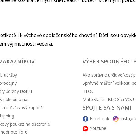
barevné košili a černých šněrovacích botech s černými pono
 etiketě i k výchově společenského chování. Děti jsou obvyk
jem výjimečnosti večera.
 ZÁKAZNÍKOV
VÝBER SPODNÉHO 
b údržby
Ako správne určiť veľkosť p
prodejny
Správné měření velikosti 
y údržby textilu
BLOG
y nákupu u nás
Máte vlastní BLOG či YOU
SPOJTE SA S NAMI
latniť zľavový kupón?
hipping
Facebook
Instagr
kový poukaz na ošetrenie
Youtube
v hodnote 15 €