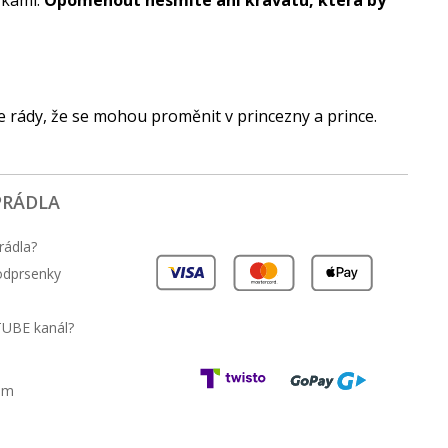
žkami.
Opomenout nesmíte ani kravatu, která by
le rády, že se mohou proměnit v princezny a prince.
PRÁDLA
rádla?
podprsenky
TUBE kanál?
am