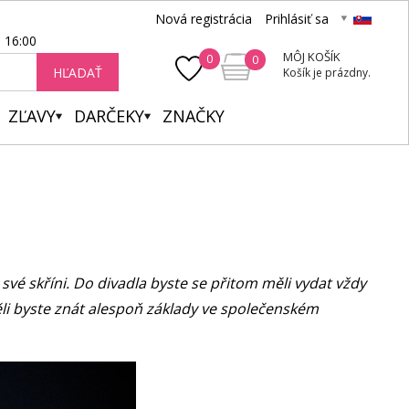
Nová registrácia
Prihlásiť sa
- 16:00
MÔJ KOŠÍK
0
0
HĽADAŤ
Košík je prázdny.
ZĽAVY
DARČEKY
ZNAČKY
 své skříni. Do divadla byste se přitom měli vydat vždy
li byste znát alespoň základy ve společenském