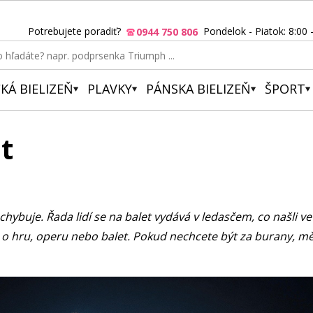
Potrebujete poradiť?
Pondelok - Piatok: 8:00 
0944 750 806
KÁ BIELIZEŇ
PLAVKY
PÁNSKA BIELIZEŇ
ŠPORT
t
 chybuje. Řada lidí se na balet vydává v ledasčem, co našli ve
 o hru, operu nebo balet. Pokud nechcete být za burany, mě