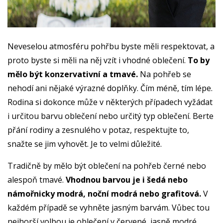
Neveselou atmosféru pohřbu byste měli respektovat, a
proto byste si měli na něj vzít i vhodné oblečení.
To by
mělo být konzervativní a tmavé.
Na pohřeb se
nehodí ani nějaké výrazné doplňky. Čím méně, tím lépe.
Rodina si dokonce může v některých případech vyžádat
i určitou barvu oblečení nebo určitý typ oblečení. Berte
přání rodiny a zesnulého v potaz, respektujte to,
snažte se jim vyhovět. Je to velmi důležité.
Tradičně by mělo být oblečení na pohřeb černé nebo
alespoň tmavé.
Vhodnou barvou je i šedá nebo
námořnicky modrá, noční modrá nebo grafitová.
V
každém případě se vyhněte jasným barvám. Vůbec tou
nejhorší volbou je oblečení v červené, jasně modré,