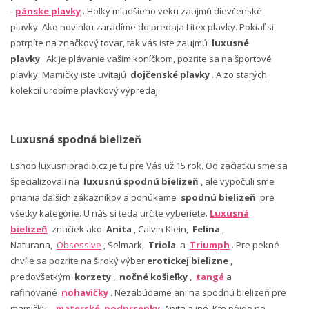
-
pánske plavky
. Holky mladšieho veku zaujmú dievčenské
plavky. Ako novinku zaradíme do predaja Litex plavky. Pokiaľ si
potrpíte na značkový tovar, tak vás iste zaujmú
luxusné
plavky
. Ak je plávanie vašim koníčkom, pozrite sa na športové
plavky. Mamičky iste uvítajú
dojčenské plavky
. A zo starých
kolekcií urobíme plavkový výpredaj.
Luxusná spodná bielizeň
Eshop luxusnipradlo.cz je tu pre Vás už 15 rok. Od začiatku sme sa
špecializovali na
luxusnú spodnú bielizeň
, ale vypočuli sme
priania ďalších zákazníkov a ponúkame
spodnú bielizeň
pre
všetky kategórie. U nás si teda určite vyberiete.
Luxusná
bielizeň
značiek ako
Anita
, Calvin Klein,
Felina
,
Naturana,
Obsessive
, Selmark,
Triola
a
Triumph
. Pre pekné
chvíle sa pozrite na široký výber
erotickej bielizne
,
predovšetkým
korzety
,
nočné košieľky
,
tangá
a
rafinované
nohavičky
. Nezabúdame ani na spodnú bielizeň pre
mamičky -
materské podprsenky
Anita a iné. Kto pôjde na