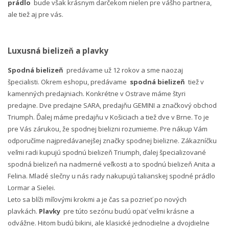
prádlo
bude však krásnym darčekom nielen pre vášho partnera,
ale tiež aj pre vás.
Luxusná bielizeň a plavky
Spodná bielizeň
predávame už 12 rokov a sme naozaj
špecialisti. Okrem eshopu, predávame
spodná bielizeň
tiež v
kamenných predajniach. Konkrétne v Ostrave máme štyri
predajne. Dve predajne SARA, predajňu GEMINI a značkový obchod
Triumph. Ďalej máme predajňu v Košiciach a tiež dve v Brne. To je
pre Vás zárukou, že spodnej bielizni rozumieme. Pre nákup Vám
odporučíme najpredávanejšej značky spodnej bielizne. Zákazníčku
veľmi radi kupujú spodnú bielizeň Triumph, ďalej špecializované
spodná bielizeň na nadmerné veľkosti a to spodnú bielizeň Anita a
Felina. Mladé slečny u nás rady nakupujú talianskej spodné prádlo
Lormar a Sielei.
Leto sa blíži míľovými krokmi a je čas sa pozrieť po nových
plavkách.
Plavky
pre túto sezónu budú opäť veľmi krásne a
odvážne. Hitom budú bikini, ale klasické jednodielne a dvojdielne