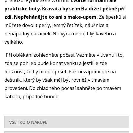
přehozu. Vyhněte se vzorům.
Zvolte formální ale
praktické boty. Kravata by se měla držet pěkně při
zdi. Nepřehánějte to ani s make-upem.
Ze šperků si
můžete dovolit perly, jemný řetízek, náušnice a
nenápadný náramek. Nic výrazného, blýskavého a
velkého.
Při oblékání zohledněte počasí. Vezměte v úvahu i to,
zda se pohřeb bude konat venku a jestli je zde
možnost, že by mohlo pršet. Pak nezapomeňte na
deštník, který by však měl být rovněž v tmavém
provedení. Do chladného počasí sáhněte po tmavém
kabátu, případně bundu.
VŠETKO O NÁKUPE