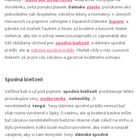
dovolenku, uvíta ponuku plaviek.
Dámske
plavky
ponúkame ako
jednodielne, tak dvojdielne, odvážne bikiny a monokiny. V zimných
mesiacoch sa príjemne zahrejete v županech.Dámské
župany
a
pánske od značiek Taubert a Vestis sú kvalitné a luxusné. Našim
cieľom je, aby ste si eshop www.luxusnipradlo.cz zapamätali ako
Váš obľúbený obchod pre
spodnú bielizeň
a dámske spodné
prádlo, ale aj
pánske spodné prádlo
hľadali vždy u nás. Luxusná
bielizeň .sk je pre vás zárukou a garancie kvalitného eshopu.
Spodná bielizeň
Väčšina ľudí si už pod pojmom
spodnú bielizeň
predstavuje ľahko
provokujúce sexy
podprsenky
, nohavičky
, či
neodolateľná
tangá.
Sexy dámske spodné prádlo nemusí byť
však nutne vyrobené z čipky, či saténu, ale aj kvalitná bavlna môže
byť zárukou neodolateľnosti bielizne. Hlavne však záleží na strihu a
štýlu prevedení, koľko bude mužovi povolené, aby videl a naopak
zatajené, aby si sám domyslel. Sexy
dámske spodné