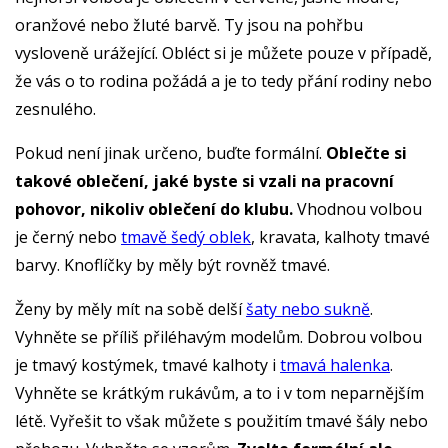
oranžové nebo žluté barvě. Ty jsou na pohřbu
vysloveně urážející. Obléct si je můžete pouze v případě,
že vás o to rodina požádá a je to tedy přání rodiny nebo
zesnulého.
Pokud není jinak určeno, buďte formální.
Oblečte si
takové oblečení, jaké byste si vzali na pracovní
pohovor, nikoliv oblečení do klubu.
Vhodnou volbou
je černý nebo
tmavě šedý oblek
, kravata, kalhoty tmavé
barvy. Knoflíčky by měly být rovněž tmavé.
Ženy by měly mít na sobě delší
šaty nebo sukně
.
Vyhněte se příliš přiléhavým modelům. Dobrou volbou
je tmavý kostýmek, tmavé kalhoty i
tmavá halenka
.
Vyhněte se krátkým rukávům, a to i v tom neparnějším
létě. Vyřešit to však můžete s použitím tmavé šály nebo