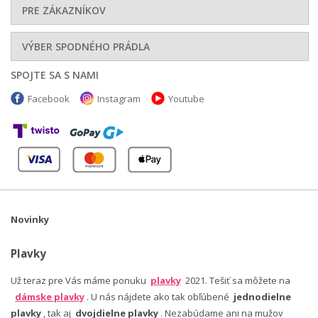
PRE ZÁKAZNÍKOV
VÝBER SPODNÉHO PRÁDLA
SPOJTE SA S NAMI
Facebook
Instagram
Youtube
Novinky
Plavky
Už teraz pre Vás máme ponuku
plavky
2021. Tešiť sa môžete na
dámske plavky
. U nás nájdete ako tak obľúbené
jednodielne
plavky
, tak aj
dvojdielne plavky
. Nezabúdame ani na mužov