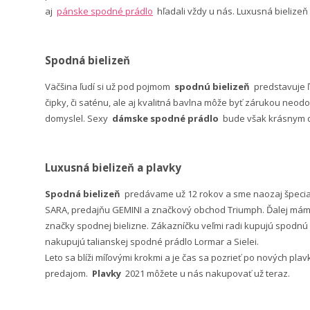
aj
pánske spodné prádlo
hľadali vždy u nás. Luxusná bielizeň
Spodná bielizeň
Väčšina ľudí si už pod pojmom
spodnú bielizeň
predstavuje 
čipky, či saténu, ale aj kvalitná bavlna môže byť zárukou neodo
domyslel. Sexy
dámske spodné prádlo
bude však krásnym da
Luxusná bielizeň a plavky
Spodná bielizeň
predávame už 12 rokov a sme naozaj špeci
SARA, predajňu GEMINI a značkový obchod Triumph. Ďalej máme 
značky spodnej bielizne. Zákazníčku veľmi radi kupujú spodnú b
nakupujú talianskej spodné prádlo Lormar a Sielei.
Leto sa blíži míľovými krokmi a je čas sa pozrieť po nových pla
predajom.
Plavky
2021 môžete u nás nakupovať už teraz.