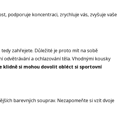
t, podporuje koncentraci, zrychluje vás, zvyšuje vaše
m tedy zahřejete. Důležité je proto mít na sobě
itní odvětrávání a ochlazování těla. Vhodnými kousky
e klidně si mohou dovolit obléct si sportovní
znějších barevných souprav. Nezapomeňte si vzít dvoje