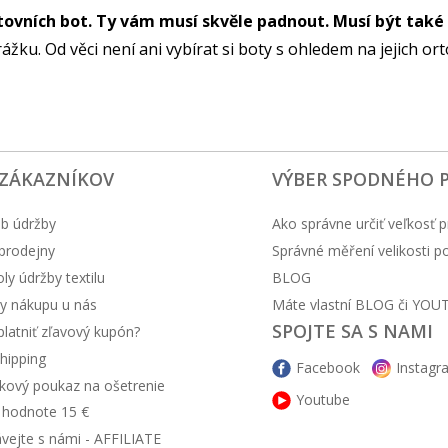
tovních bot. Ty vám musí skvěle padnout. Musí být také
žku. Od věci není ani vybírat si boty s ohledem na jejich o
 ZÁKAZNÍKOV
VÝBER SPODNÉHO 
b údržby
Ako správne určiť veľkosť p
prodejny
Správné měření velikosti 
y údržby textilu
BLOG
y nákupu u nás
Máte vlastní BLOG či YOU
SPOJTE SA S NAMI
latniť zľavový kupón?
hipping
Facebook
Instagr
kový poukaz na ošetrenie
Youtube
v hodnote 15 €
ávejte s námi - AFFILIATE