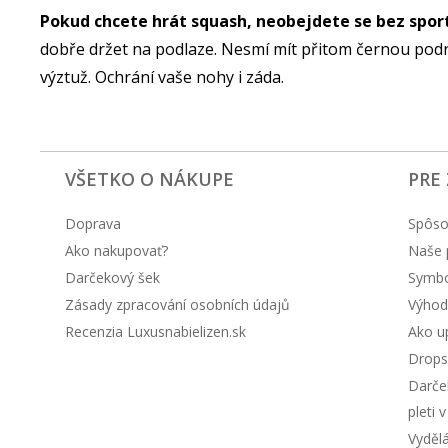
Pokud chcete hrát squash, neobejdete se bez spor
dobře držet na podlaze. Nesmí mít přitom černou podrá
výztuž. Ochrání vaše nohy i záda.
VŠETKO O NÁKUPE
PRE
Doprava
Spôso
Ako nakupovať?
Naše 
Darčekový šek
Symbol
Zásady zpracování osobních údajů
Výhod
Recenzia Luxusnabielizen.sk
Ako up
Drops
Darče
pleti 
Vyděl