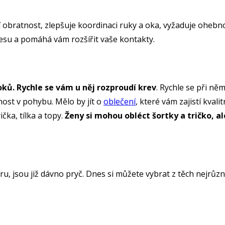
obratnost, zlepšuje koordinaci ruky a oka, vyžaduje ohebnos
resu a pomáhá vám rozšířit vaše kontakty.
oků. Rychle se vám u něj rozproudí krev
. Rychle se při ně
ost v pohybu. Mělo by jít o
oblečení
, které vám zajistí kval
čka, tílka a topy.
Ženy si mohou obléct šortky a tričko, al
ru, jsou již dávno pryč. Dnes si můžete vybrat z těch nejrů