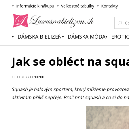
Informácie k nákupu
Veľkostné tabuľky
Kontakty
Luxusnabielizen.sk
DÁMSKA BIELIZEŇ
DÁMSKA MÓDA
EROTIC
Jak se obléct na squ
13.11.2022 00:00:00
Squash je halovým sportem, který můžeme provozovat 
aktivitám příliš nepřeje. Proč hrát squash a co si do h