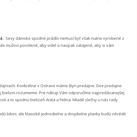
á.
Sexy dámske spodné prádlo nemusí byť však nutne vyrobené z
 bude mužovi povolené, aby videl a naopak zatajené, aby si sám
ajniach. Konkrétne v Ostrave máme štyri predajne. Dve predajne
nej bielizni rozumieme. Pre nákup Vám odporučíme najpredávanejšej
ti a to spodnú bielizeň Anita a Felina. Mladé slečny u nás rady
 bikini, ale klasické jednodielne a dvojdielne plavky budú vévédit