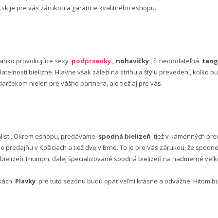
 .sk je pre vás zárukou a garancie kvalitného eshopu.
ľahko provokujúce sexy
podprsenky
, nohavičky
, či neodolateľná
tang
lateľnosti bielizne. Hlavne však záleží na strihu a štýlu prevedení, koľko
rčekom nielen pre vášho partnera, ale tiež aj pre vás.
alisti. Okrem eshopu, predávame
spodná bielizeň
tiež v kamenných pred
predajňu v Košiciach a tiež dve v Brne. To je pre Vás zárukou, že spod
ielizeň Triumph, ďalej špecializované spodná bielizeň na nadmerné veľkos
vkách.
Plavky
pre túto sezónu budú opäť veľmi krásne a odvážne. Hitom budú