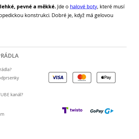
 lehké, pevné a měkké.
Jde o
halové boty
, které musí
rtopedickou konstrukci. Dobré je, když má gelovou
PRÁDLA
rádla?
podprsenky
TUBE kanál?
am