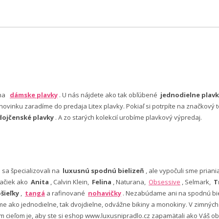
 na
dámske plavky
. U nás nájdete ako tak obľúbené
jednodielne plavk
ovinku zaradíme do predaja Litex plavky. Pokiaľ si potrpíte na značkový t
dojčenské plavky
. A zo starých kolekcií urobíme plavkový výpredaj.
e sa špecializovali na
luxusnú spodnú bielizeň
, ale vypočuli sme pria
ačiek ako
Anita
, Calvin Klein,
Felina
, Naturana,
Obsessive
, Selmark,
T
šieľky
,
tangá
a rafinované
nohavičky
. Nezabúdame ani na spodnú bie
 ako jednodielne, tak dvojdielne, odvážne bikiny a monokiny. V zimný
šim cieľom je, aby ste si eshop www.luxusnipradlo.cz zapamätali ako Váš