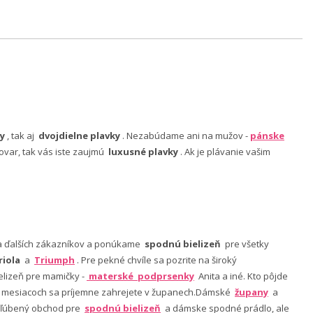
y
, tak aj
dvojdielne plavky
. Nezabúdame ani na mužov -
pánske
ovar, tak vás iste zaujmú
luxusné plavky
. Ak je plávanie vašim
nia ďalších zákazníkov a ponúkame
spodnú bielizeň
pre všetky
riola
a
Triumph
. Pre pekné chvíle sa pozrite na široký
lizeň pre mamičky -
materské podprsenky
Anita a iné. Kto pôjde
ch mesiacoch sa príjemne zahrejete v županech.Dámské
župany
a
 obľúbený obchod pre
spodnú bielizeň
a dámske spodné prádlo, ale