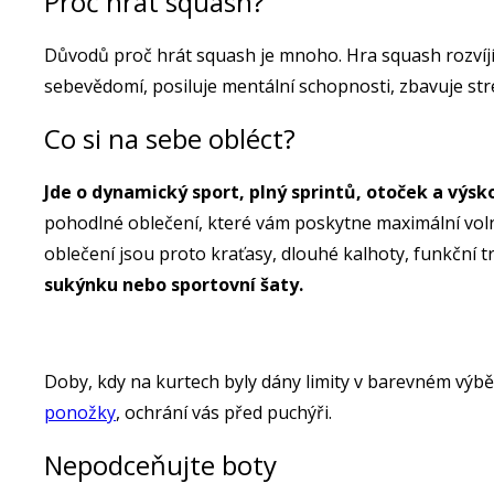
Proč hrát squash?
Důvodů proč hrát squash je mnoho. Hra squash rozvíjí 
sebevědomí, posiluje mentální schopnosti, zbavuje st
Co si na sebe obléct?
Jde o dynamický sport, plný sprintů, otoček a výsk
pohodlné oblečení, které vám poskytne maximální voln
oblečení jsou proto kraťasy, dlouhé kalhoty, funkční tri
sukýnku nebo sportovní šaty.
Doby, kdy na kurtech byly dány limity v barevném výbě
ponožky
, ochrání vás před puchýři.
Nepodceňujte boty