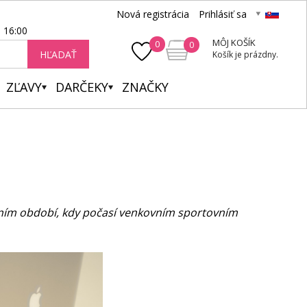
Nová registrácia
Prihlásiť sa
- 16:00
MÔJ KOŠÍK
0
0
HĽADAŤ
Košík je prázdny.
ZĽAVY
DARČEKY
ZNAČKY
imním období, kdy počasí venkovním sportovním