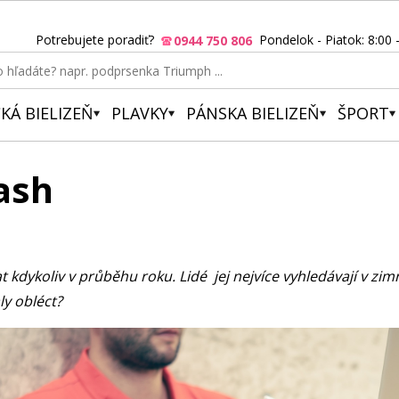
Potrebujete poradiť?
Pondelok - Piatok: 8:00 
0944 750 806
KÁ BIELIZEŇ
PLAVKY
PÁNSKA BIELIZEŇ
ŠPORT
ash
kdykoliv v průběhu roku. Lidé jej nejvíce vyhledávají v z
aly obléct?