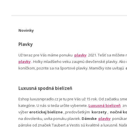
Novinky
Plavky
Už teraz pre Vás máme ponuku
plavky
2021. Tešiť sa môžete
plavky
. Holky mladšieho veku zaujmú dievčenské plavky. Ako n
koníčkom, pozrite sa na športové plavky. Mamičky iste uvítajú
Luxusná spodná bielizeň
Eshop luxusnipradlo.cz je tu pre Vás už 15 rok. Od začiatku sm
kategórie. U nás si teda určite vyberiete.
Luxusná bielizeň
zn
výber
erotickej bielizne
, predovšetkým
korzety
,
nočné ko
na dovolenku, uvíta ponuku plaviek.
Dámske
plavky
ponúkame
pánske od značiek Taubert a Vestis sú kvalitné a luxusné. Na