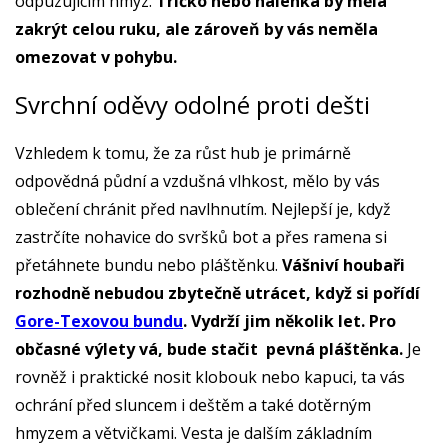
odpuzujícím hmyz.
Tričko nebo halenka by měla
zakrýt celou ruku, ale zároveň by vás neměla
omezovat v pohybu.
Svrchní oděvy odolné proti dešti
Vzhledem k tomu, že za růst hub je primárně
odpovědná půdní a vzdušná vlhkost, mělo by vás
oblečení chránit před navlhnutím. Nejlepší je, když
zastrčíte nohavice do svršků bot a přes ramena si
přetáhnete bundu nebo pláštěnku.
Vášniví houbaři
rozhodně nebudou zbytečně utrácet, když si pořídí
Gore-Texovou bundu
. Vydrží jim několik let. Pro
občasné výlety vá, bude stačit pevná pláštěnka.
Je
rovněž i praktické nosit klobouk nebo kapuci, ta vás
ochrání před sluncem i deštěm a také dotěrným
hmyzem a větvičkami. Vesta je dalším základním