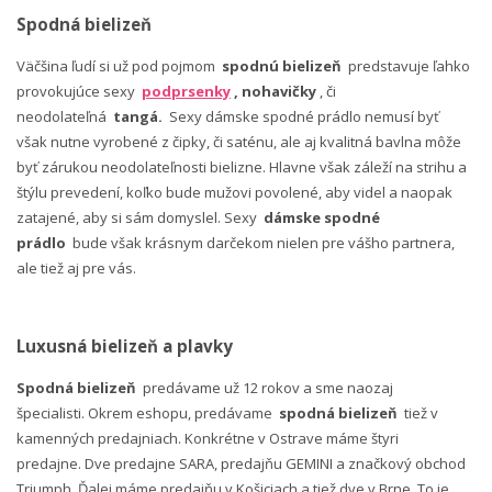
Spodná bielizeň
Väčšina ľudí si už pod pojmom
spodnú bielizeň
predstavuje ľahko
provokujúce sexy
podprsenky
, nohavičky
, či
neodolateľná
tangá.
Sexy dámske spodné prádlo nemusí byť
však nutne vyrobené z čipky, či saténu, ale aj kvalitná bavlna môže
byť zárukou neodolateľnosti bielizne. Hlavne však záleží na strihu a
štýlu prevedení, koľko bude mužovi povolené, aby videl a naopak
zatajené, aby si sám domyslel. Sexy
dámske spodné
prádlo
bude však krásnym darčekom nielen pre vášho partnera,
ale tiež aj pre vás.
Luxusná bielizeň a plavky
Spodná bielizeň
predávame už 12 rokov a sme naozaj
špecialisti. Okrem eshopu, predávame
spodná bielizeň
tiež v
kamenných predajniach. Konkrétne v Ostrave máme štyri
predajne. Dve predajne SARA, predajňu GEMINI a značkový obchod
Triumph. Ďalej máme predajňu v Košiciach a tiež dve v Brne. To je