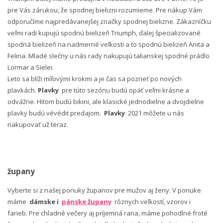
pre Vás zárukou, že spodnej bielizni rozumieme. Pre nákup Vám
odporučíme najpredávanejšej značky spodnej bielizne. Zákazníčku
veľmi radi kupujú spodnú bielizeň Triumph, ďalej špecializované
spodná bielizeň na nadmerné veľkosti a to spodnú bielizeň Anita a
Felina. Mladé slečny u nás rady nakupujú talianskej spodné prádlo
Lormar a Sielei.
Leto sa blíži míľovými krokmi a je čas sa pozrieť po nových
plavkách.
Plavky
pre túto sezónu budú opäť veľmi krásne a
odvážne. Hitom budú bikini, ale klasické jednodielne a dvojdielne
plavky budú vévédit predajom.
Plavky
2021 môžete u nás
nakupovať už teraz.
župany
Vyberte si z našej ponuky županov pre mužov aj ženy. V ponuke
máme
dámske i
pánske župany
rôznych veľkostí, vzorov i
farieb. Pre chladné večery aj príjemná rana, máme pohodlné froté