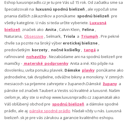
Eshop luxusnipradlo.cz je tu pre Vás už 15 rok. Od začiatku sme sa
špecializovali na
luxusnú spodnú bielizeň
, ale vypočuli sme
priania ďalších zákazníkov a ponúkame
spodnú bielizeň
pre
všetky kategórie. U nás si teda určite vyberiete.
Luxusná
bielizeň
značiek ako
Anita
, Calvin Klein,
Felina
,
Naturana,
Obsessive
, Selmark,
Triola
a
Triumph
. Pre pekné
chvíle sa pozrite na široký výber
erotickej bielizne
,
predovšetkým
korzety
,
nočné košieľky
,
tangá
a
rafinované
nohavičky
. Nezabúdame ani na spodnú bielizeň pre
mamičky -
materské podprsenky
Anita a iné. Kto pôjde na
dovolenku, uvíta ponuku plaviek.
Dámske
plavky
ponúkame ako
jednodielne, tak dvojdielne, odvážne bikiny a monokiny. V zimných
mesiacoch sa príjemne zahrejete v županech.Dámské
župany
a
pánske od značiek Taubert a Vestis sú kvalitné a luxusné. Našim
cieľom je, aby ste si eshop www.luxusnipradlo.cz zapamätali ako
Váš obľúbený obchod pre
spodnú bielizeň
a dámske spodné
prádlo, ale aj
pánske spodné prádlo
hľadali vždy u nás. Luxusná
bielizeň .sk je pre vás zárukou a garancie kvalitného eshopu.