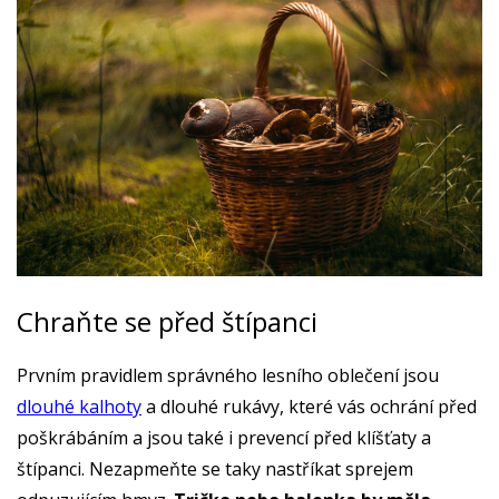
Chraňte se před štípanci
Prvním pravidlem správného lesního oblečení jsou
dlouhé kalhoty
a dlouhé rukávy, které vás ochrání před
poškrábáním a jsou také i prevencí před klíšťaty a
štípanci. Nezapmeňte se taky nastříkat sprejem