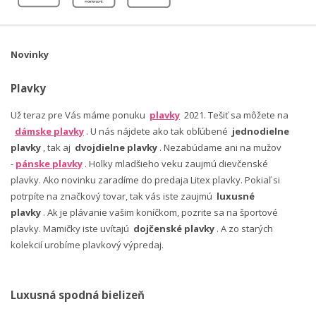
Novinky
Plavky
Už teraz pre Vás máme ponuku
plavky
2021. Tešiť sa môžete na
dámske plavky
. U nás nájdete ako tak obľúbené
jednodielne
plavky
, tak aj
dvojdielne plavky
. Nezabúdame ani na mužov
-
pánske plavky
. Holky mladšieho veku zaujmú dievčenské
plavky. Ako novinku zaradíme do predaja Litex plavky. Pokiaľ si
potrpíte na značkový tovar, tak vás iste zaujmú
luxusné
plavky
. Ak je plávanie vašim koníčkom, pozrite sa na športové
plavky. Mamičky iste uvítajú
dojčenské plavky
. A zo starých
kolekcií urobíme plavkový výpredaj.
Luxusná spodná bielizeň