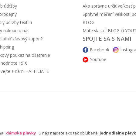
b údržby
Ako správne určiť veľkosť p
prodejny
Správné měření velikosti 
y údržby textilu
BLOG
y nákupu u nás
Máte vlastní BLOG či YOU
SPOJTE SA S NAMI
latniť zľavový kupón?
hipping
Facebook
Instagr
kový poukaz na ošetrenie
Youtube
v hodnote 15 €
ávejte s námi - AFFILIATE
 na
dámske plavky
. U nás nájdete ako tak obľúbené
jednodielne plavk