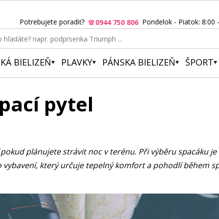
Potrebujete poradiť?
Pondelok - Piatok: 8:00 
0944 750 806
KÁ BIELIZEŇ
PLAVKY
PÁNSKA BIELIZEŇ
ŠPORT
pací pytel
 pokud plánujete strávit noc v terénu. Při výběru spacáku j
o vybavení, který určuje tepelný komfort a pohodlí během sp