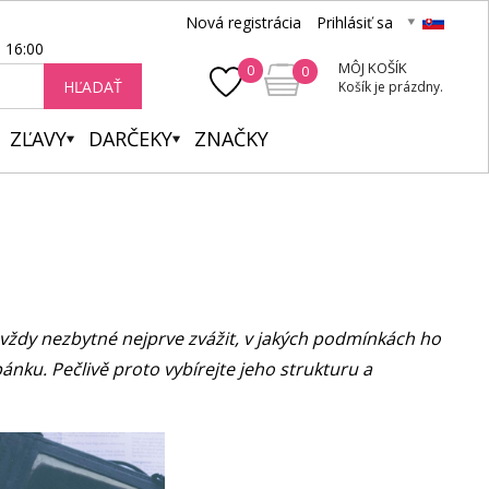
Nová registrácia
Prihlásiť sa
- 16:00
MÔJ KOŠÍK
0
0
HĽADAŤ
Košík je prázdny.
ZĽAVY
DARČEKY
ZNAČKY
e vždy nezbytné nejprve zvážit, v jakých podmínkách ho
ánku. Pečlivě proto vybírejte jeho strukturu a