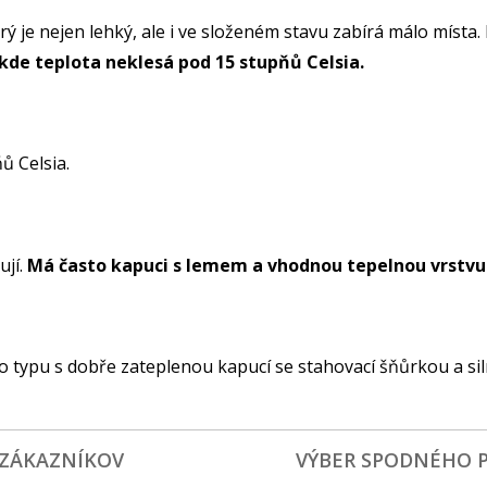
rý je nejen lehký, ale i ve složeném stavu zabírá málo místa.
, kde teplota neklesá pod 15 stupňů Celsia.
ňů Celsia.
ují.
Má často kapuci s lemem a vhodnou tepelnou vrstvu
o typu s dobře zateplenou kapucí se stahovací šňůrkou a s
 ZÁKAZNÍKOV
VÝBER SPODNÉHO 