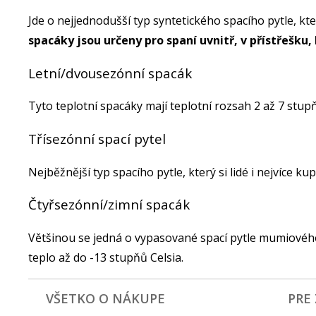
Jde o nejjednodušší typ syntetického spacího pytle, kte
spacáky jsou určeny pro spaní uvnitř, v přístřešku
Letní/dvousezónní spacák
Tyto teplotní spacáky mají teplotní rozsah 2 až 7 stup
Třísezónní spací pytel
Nejběžnější typ spacího pytle, který si lidé i nejvíce kup
Čtyřsezónní/zimní spacák
Většinou se jedná o vypasované spací pytle mumiovéh
teplo až do -13 stupňů Celsia.
VŠETKO O NÁKUPE
PRE