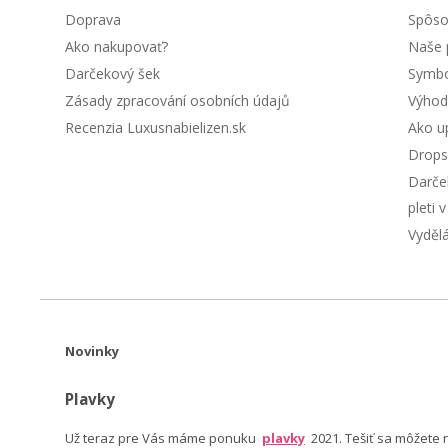
Doprava
Spôso
Ako nakupovať?
Naše 
Darčekový šek
Symbol
Zásady zpracování osobních údajů
Výhod
Recenzia Luxusnabielizen.sk
Ako up
Drops
Darče
pleti 
Vyděl
Novinky
Plavky
Už teraz pre Vás máme ponuku
plavky
2021. Tešiť sa môžete