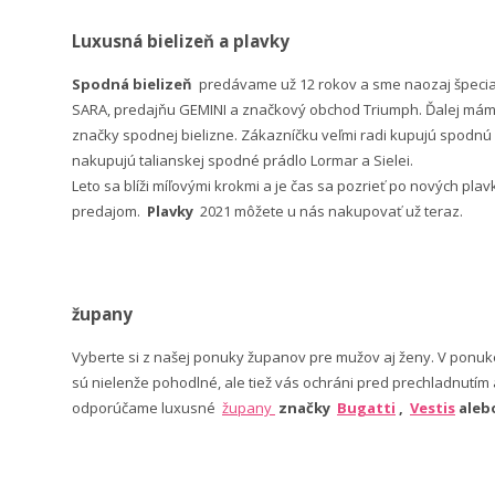
Luxusná bielizeň a plavky
Spodná bielizeň
predávame už 12 rokov a sme naozaj špeci
SARA, predajňu GEMINI a značkový obchod Triumph. Ďalej máme 
značky spodnej bielizne. Zákazníčku veľmi radi kupujú spodnú b
nakupujú talianskej spodné prádlo Lormar a Sielei.
Leto sa blíži míľovými krokmi a je čas sa pozrieť po nových pla
predajom.
Plavky
2021 môžete u nás nakupovať už teraz.
župany
Vyberte si z našej ponuky županov pre mužov aj ženy. V po
sú nielenže pohodlné, ale tiež vás ochráni pred prechladnutím
odporúčame luxusné
župany
značky
Bugatti
,
Vestis
ale