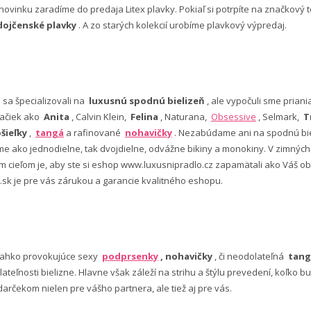
ovinku zaradíme do predaja Litex plavky. Pokiaľ si potrpíte na značkový t
dojčenské plavky
. A zo starých kolekcií urobíme plavkový výpredaj.
e sa špecializovali na
luxusnú spodnú bielizeň
, ale vypočuli sme pria
ačiek ako
Anita
, Calvin Klein,
Felina
, Naturana,
Obsessive
, Selmark,
T
šieľky
,
tangá
a rafinované
nohavičky
. Nezabúdame ani na spodnú bie
 ako jednodielne, tak dvojdielne, odvážne bikiny a monokiny. V zimný
šim cieľom je, aby ste si eshop www.luxusnipradlo.cz zapamätali ako Váš
 .sk je pre vás zárukou a garancie kvalitného eshopu.
ľahko provokujúce sexy
podprsenky
, nohavičky
, či neodolateľná
tang
lateľnosti bielizne. Hlavne však záleží na strihu a štýlu prevedení, koľko
rčekom nielen pre vášho partnera, ale tiež aj pre vás.