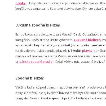
plavky
. Holky mladšieho veku zaujmú dievčenské plavky. Ako n
koníčkom, pozrite sa na športové plavky. Mamičky iste uvítajú
Luxusná spodná bielizeň
Eshop luxusnipradlo.cz je tu pre Vás už 15 rok. Od začiatku sm
kategórie. U nás si teda určite vyberiete.
Luxusná bielizeň
zn
výber
erotickej bielizne
, predovšetkým
korzety
,
nočné ko
na dovolenku, uvíta ponuku plaviek.
Dámske
plavky
ponúkame
pánske od značiek Taubert a Vestis sú kvalitné a luxusné. Na
aj
pánske spodné prádlo
hľadali vždy u nás. Luxusná bielizeň
Spodná bielizeň
Väčšina ľudí si už pod pojmom
spodnú bielizeň
predstavuje 
čipky, či saténu, ale aj kvalitná bavlna môže byť zárukou neodo
domyslel. Sexy
dámske spodné prádlo
bude však krásnym da