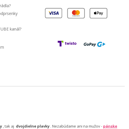
rádla?
podprsenky
TUBE kanál?
am
y
, tak aj
dvojdielne plavky
. Nezabúdame ani na mužov -
pánske