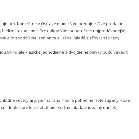
ajniach. Konkrétne v Ostrave máme štyri predajne. Dve predajne
nej bielizni rozumieme. Pre nákup Vám odporučíme najpredávanejšej
ti a to spodnú bielizeň Anita a Felina. Mladé slečny u nás rady
 bikini, ale klasické jednodielne a dvojdielne plavky budú vévédit
e chladné večery aj príjemná rana, máme pohodlné froté župany, ktoré
 sú ideálne pre letné obdobie. Keď mu hľadáte ideálny darček,