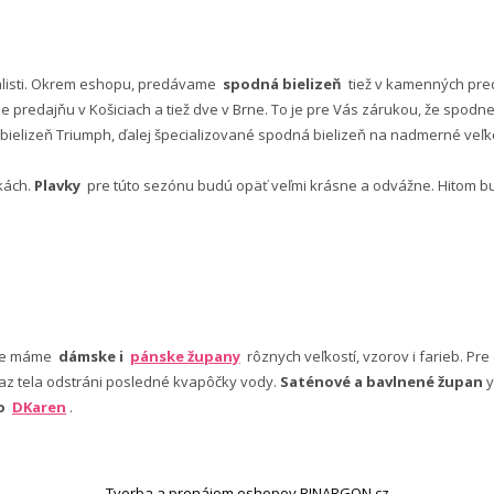
alisti. Okrem eshopu, predávame
spodná bielizeň
tiež v kamenných pred
predajňu v Košiciach a tiež dve v Brne. To je pre Vás zárukou, že spod
ielizeň Triumph, ďalej špecializované spodná bielizeň na nadmerné veľkos
vkách.
Plavky
pre túto sezónu budú opäť veľmi krásne a odvážne. Hitom budú
nuke máme
dámske i
pánske župany
rôznych veľkostí, vzorov i farieb. Pr
 az tela odstráni posledné kvapôčky vody.
Saténové a bavlnené župan
y
bo
DKaren
.
Tvorba a prenájom eshopov BINARGON.cz