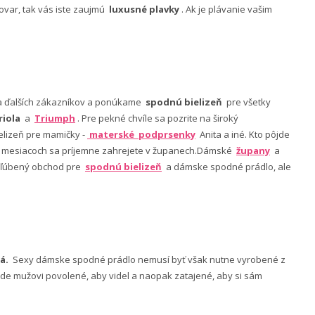
ovar, tak vás iste zaujmú
luxusné plavky
. Ak je plávanie vašim
nia ďalších zákazníkov a ponúkame
spodnú bielizeň
pre všetky
riola
a
Triumph
. Pre pekné chvíle sa pozrite na široký
lizeň pre mamičky -
materské podprsenky
Anita a iné. Kto pôjde
ch mesiacoch sa príjemne zahrejete v županech.Dámské
župany
a
 obľúbený obchod pre
spodnú bielizeň
a dámske spodné prádlo, ale
á.
Sexy dámske spodné prádlo nemusí byť však nutne vyrobené z
 bude mužovi povolené, aby videl a naopak zatajené, aby si sám