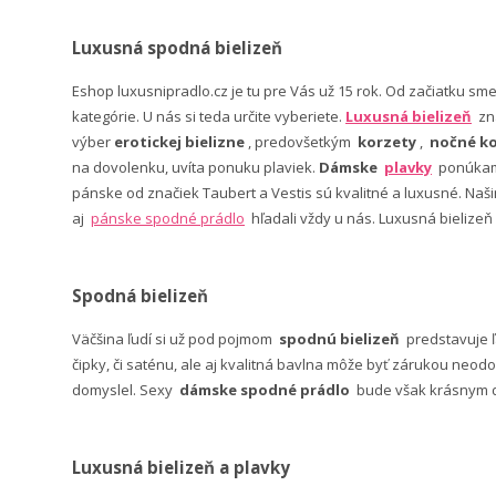
Luxusná spodná bielizeň
Eshop luxusnipradlo.cz je tu pre Vás už 15 rok. Od začiatku sm
kategórie. U nás si teda určite vyberiete.
Luxusná bielizeň
zn
výber
erotickej bielizne
, predovšetkým
korzety
,
nočné ko
na dovolenku, uvíta ponuku plaviek.
Dámske
plavky
ponúkame
pánske od značiek Taubert a Vestis sú kvalitné a luxusné. Na
aj
pánske spodné prádlo
hľadali vždy u nás. Luxusná bielizeň
Spodná bielizeň
Väčšina ľudí si už pod pojmom
spodnú bielizeň
predstavuje 
čipky, či saténu, ale aj kvalitná bavlna môže byť zárukou neodo
domyslel. Sexy
dámske spodné prádlo
bude však krásnym da
Luxusná bielizeň a plavky