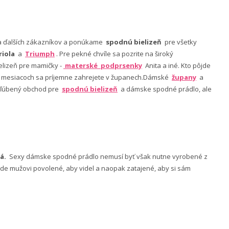
nia ďalších zákazníkov a ponúkame
spodnú bielizeň
pre všetky
riola
a
Triumph
. Pre pekné chvíle sa pozrite na široký
lizeň pre mamičky -
materské podprsenky
Anita a iné. Kto pôjde
ch mesiacoch sa príjemne zahrejete v županech.Dámské
župany
a
 obľúbený obchod pre
spodnú bielizeň
a dámske spodné prádlo, ale
á.
Sexy dámske spodné prádlo nemusí byť však nutne vyrobené z
 bude mužovi povolené, aby videl a naopak zatajené, aby si sám