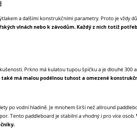
d
 výtlakem a dalšími konstrukčními parametry. Proto je vždy důl
ořských vlnách nebo k závodům. Každý z nich totiž potře
šenosti. Prkno má kulatou tupou špičku a je dlouhé 300 až
 ale také má malou podélnou tuhost a omezené konstrukč
ty po vodní hladině. Je mnohem širší než allround paddleboar
por. Tento paddleboard je stabilní a vhodný i pro více osob.
ečníky.