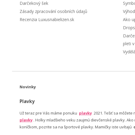
Darčekový šek
Symbol
Zásady zpracování osobních údajů
Výhod
Recenzia Luxusnabielizen.sk
Ako up
Drops
Darče
pleti 
Vyděl
Novinky
Plavky
Už teraz pre Vás máme ponuku
plavky
2021. Tešiť sa môžete
plavky
. Holky mladšieho veku zaujmú dievčenské plavky. Ako n
koníčkom, pozrite sa na športové plavky. Mamičky iste uvítajú