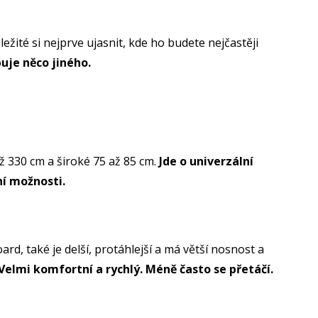
ežité si nejprve ujasnit, kde ho budete nejčastěji
buje něco jiného.
 330 cm a široké 75 až 85 cm.
Jde o univerzální
ní možnosti.
d, také je delší, protáhlejší a má větší nosnost a
Velmi komfortní a rychlý. Méně často se přetáčí.