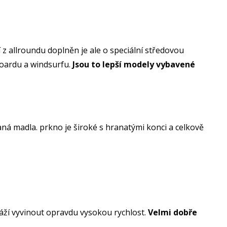
í z allroundu doplněn je ale o speciální středovou
eboardu a windsurfu.
Jsou to lepší modely vybavené
ná madla. prkno je široké s hranatými konci a celkově
káží vyvinout opravdu vysokou rychlost.
Velmi dobře