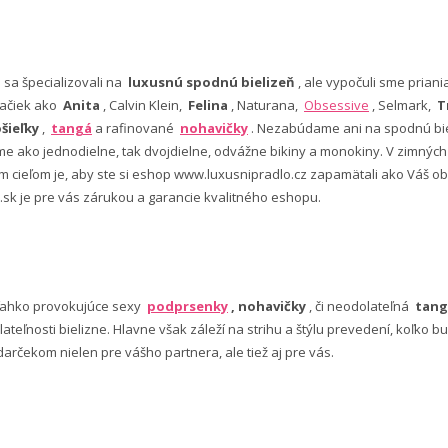
e sa špecializovali na
luxusnú spodnú bielizeň
, ale vypočuli sme pria
ačiek ako
Anita
, Calvin Klein,
Felina
, Naturana,
Obsessive
, Selmark,
T
šieľky
,
tangá
a rafinované
nohavičky
. Nezabúdame ani na spodnú bie
 ako jednodielne, tak dvojdielne, odvážne bikiny a monokiny. V zimný
šim cieľom je, aby ste si eshop www.luxusnipradlo.cz zapamätali ako Váš
 .sk je pre vás zárukou a garancie kvalitného eshopu.
ľahko provokujúce sexy
podprsenky
, nohavičky
, či neodolateľná
tang
lateľnosti bielizne. Hlavne však záleží na strihu a štýlu prevedení, koľko
rčekom nielen pre vášho partnera, ale tiež aj pre vás.