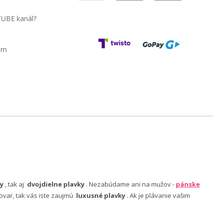
TUBE kanál?
am
y
, tak aj
dvojdielne plavky
. Nezabúdame ani na mužov -
pánske
ovar, tak vás iste zaujmú
luxusné plavky
. Ak je plávanie vašim