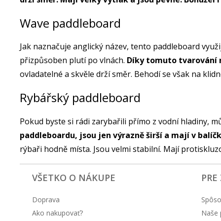
Wave paddleboard
Jak naznačuje anglický název, tento paddleboard využ
přizpůsoben plutí po vlnách.
Díky tomuto tvarování 
ovladatelné a skvěle drží směr. Behodí se však na klid
Rybářský paddleboard
Pokud byste si rádi zarybařili přímo z vodní hladiny,
paddleboardu, jsou jen výrazně širší a mají v balí
rýbaři hodně místa. Jsou velmi stabilní. Mají protiskluz
VŠETKO O NÁKUPE
PRE
Doprava
Spôso
Ako nakupovať?
Naše 