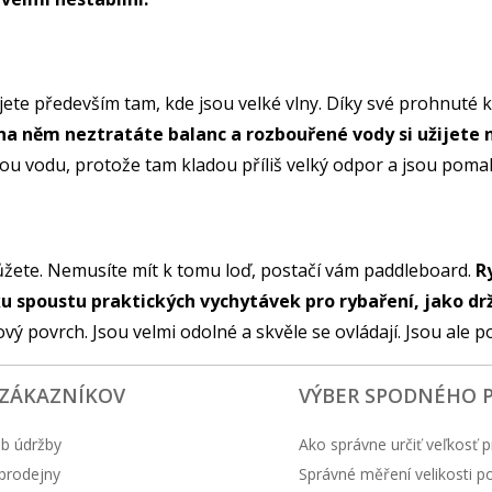
ijete především tam, kde jsou velké vlny. Díky své prohnuté
na něm neztratáte balanc a rozbouřené vody si užijet
nou vodu, protože tam kladou příliš velký odpor a jsou poma
 můžete. Nemusíte mít k tomu loď, postačí vám paddleboard.
R
čku spoustu praktických vychytávek pro rybaření, jako dr
ový povrch. Jsou velmi odolné a skvěle se ovládají. Jsou ale p
 ZÁKAZNÍKOV
VÝBER SPODNÉHO 
b údržby
Ako správne určiť veľkosť p
prodejny
Správné měření velikosti 