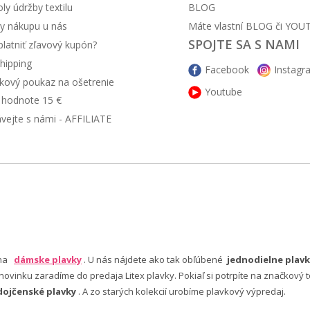
y údržby textilu
BLOG
y nákupu u nás
Máte vlastní BLOG či YOU
SPOJTE SA S NAMI
latniť zľavový kupón?
hipping
Facebook
Instagr
kový poukaz na ošetrenie
Youtube
v hodnote 15 €
ávejte s námi - AFFILIATE
 na
dámske plavky
. U nás nájdete ako tak obľúbené
jednodielne plavk
ovinku zaradíme do predaja Litex plavky. Pokiaľ si potrpíte na značkový t
dojčenské plavky
. A zo starých kolekcií urobíme plavkový výpredaj.