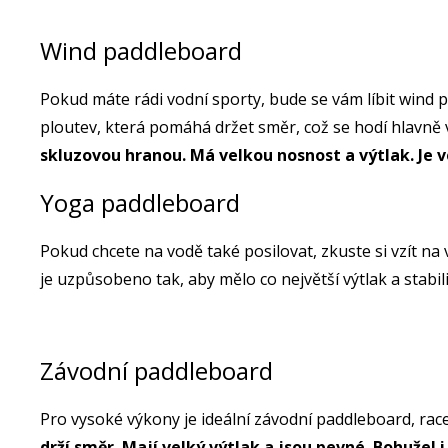
Wind paddleboard
Pokud máte rádi vodní sporty, bude se vám líbit wind pa
ploutev, která pomáhá držet směr, což se hodí hlavně v
skluzovou hranou. Má velkou nosnost a výtlak. Je 
Yoga paddleboard
Pokud chcete na vodě také posilovat, zkuste si vzít na
je uzpůsobeno tak, aby mělo co největší výtlak a stabil
Závodní paddleboard
Pro vysoké výkony je ideální závodní paddleboard, rac
drží směr. Mají velký výtlak a jsou pevné. Bohužel i