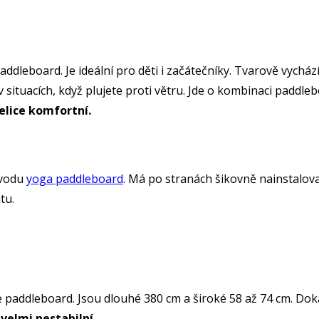
ddleboard. Je ideální pro děti i začátečníky. Tvarově vycház
 situacích, když plujete proti větru. Jde o kombinaci paddl
velice komfortní.
 vodu
yoga paddleboard
. Má po stranách šikovně nainstalova
itu.
e paddleboard. Jsou dlouhé 380 cm a široké 58 až 74 cm. Do
 velmi nestabilní.