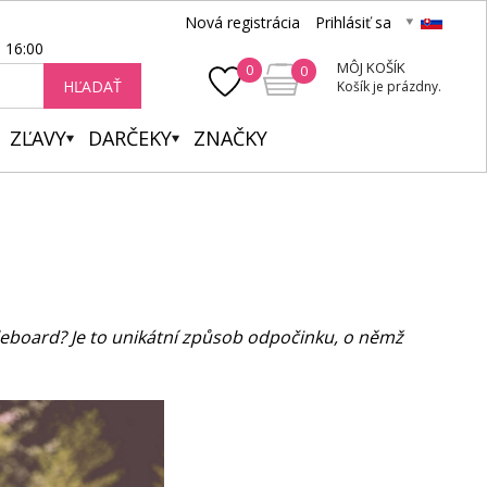
Nová registrácia
Prihlásiť sa
- 16:00
MÔJ KOŠÍK
0
0
HĽADAŤ
Košík je prázdny.
ZĽAVY
DARČEKY
ZNAČKY
leboard? Je to unikátní způsob odpočinku, o němž