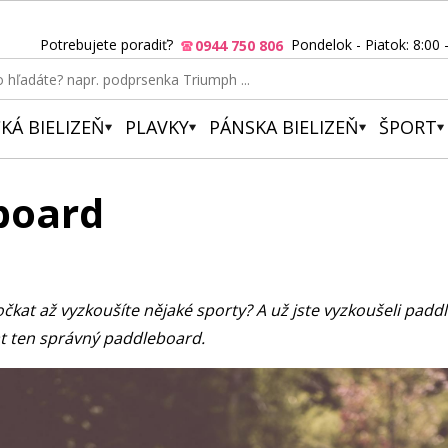
Potrebujete poradiť?
Pondelok - Piatok: 8:00 
0944 750 806
KÁ BIELIZEŇ
PLAVKY
PÁNSKA BIELIZEŇ
ŠPORT
eboard
kat až vyzkoušíte nějaké sporty? A už jste vyzkoušeli padd
rat ten správný paddleboard.