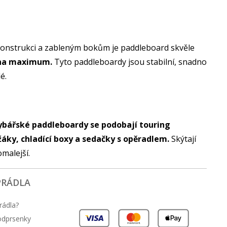
 konstrukci a zableným bokům je paddleboard skvěle
e na maximum.
Tyto paddleboardy jsou stabilní, snadno
lé.
ybářské paddleboardy se podobají touring
žáky, chladící boxy a sedačky s opěradlem.
Skýtají
omalejší.
PRÁDLA
rádla?
podprsenky