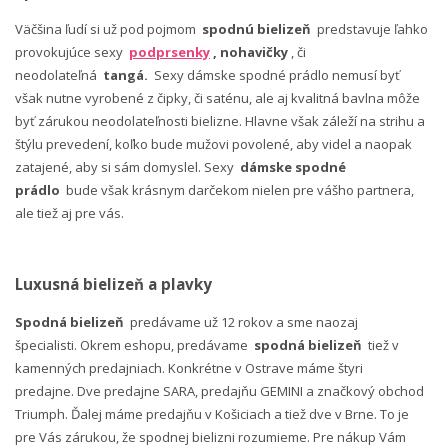
Väčšina ľudí si už pod pojmom
spodnú bielizeň
predstavuje ľahko
provokujúce sexy
podprsenky
, nohavičky
, či
neodolateľná
tangá.
Sexy dámske spodné prádlo nemusí byť
však nutne vyrobené z čipky, či saténu, ale aj kvalitná bavlna môže
byť zárukou neodolateľnosti bielizne. Hlavne však záleží na strihu a
štýlu prevedení, koľko bude mužovi povolené, aby videl a naopak
zatajené, aby si sám domyslel. Sexy
dámske spodné
prádlo
bude však krásnym darčekom nielen pre vášho partnera,
ale tiež aj pre vás.
Luxusná bielizeň a plavky
Spodná bielizeň
predávame už 12 rokov a sme naozaj
špecialisti. Okrem eshopu, predávame
spodná bielizeň
tiež v
kamenných predajniach. Konkrétne v Ostrave máme štyri
predajne. Dve predajne SARA, predajňu GEMINI a značkový obchod
Triumph. Ďalej máme predajňu v Košiciach a tiež dve v Brne. To je
pre Vás zárukou, že spodnej bielizni rozumieme. Pre nákup Vám