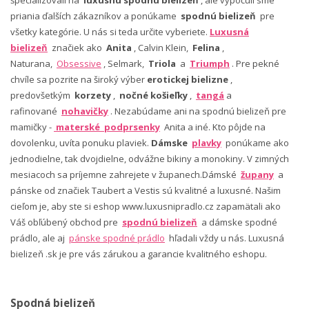
špecializovali na
luxusnú spodnú bielizeň
, ale vypočuli sme
priania ďalších zákazníkov a ponúkame
spodnú bielizeň
pre
všetky kategórie. U nás si teda určite vyberiete.
Luxusná
bielizeň
značiek ako
Anita
, Calvin Klein,
Felina
,
Naturana,
Obsessive
, Selmark,
Triola
a
Triumph
. Pre pekné
chvíle sa pozrite na široký výber
erotickej bielizne
,
predovšetkým
korzety
,
nočné košieľky
,
tangá
a
rafinované
nohavičky
. Nezabúdame ani na spodnú bielizeň pre
mamičky -
materské podprsenky
Anita a iné. Kto pôjde na
dovolenku, uvíta ponuku plaviek.
Dámske
plavky
ponúkame ako
jednodielne, tak dvojdielne, odvážne bikiny a monokiny. V zimných
mesiacoch sa príjemne zahrejete v županech.Dámské
župany
a
pánske od značiek Taubert a Vestis sú kvalitné a luxusné. Našim
cieľom je, aby ste si eshop www.luxusnipradlo.cz zapamätali ako
Váš obľúbený obchod pre
spodnú bielizeň
a dámske spodné
prádlo, ale aj
pánske spodné prádlo
hľadali vždy u nás. Luxusná
bielizeň .sk je pre vás zárukou a garancie kvalitného eshopu.
Spodná bielizeň