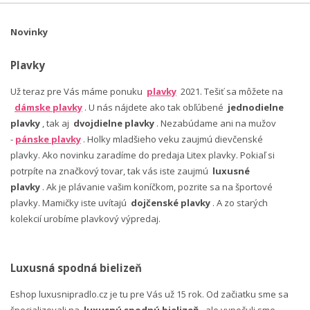
Novinky
Plavky
Už teraz pre Vás máme ponuku
plavky
2021. Tešiť sa môžete na
dámske plavky
. U nás nájdete ako tak obľúbené
jednodielne
plavky
, tak aj
dvojdielne plavky
. Nezabúdame ani na mužov
-
pánske plavky
. Holky mladšieho veku zaujmú dievčenské
plavky. Ako novinku zaradíme do predaja Litex plavky. Pokiaľ si
potrpíte na značkový tovar, tak vás iste zaujmú
luxusné
plavky
. Ak je plávanie vašim koníčkom, pozrite sa na športové
plavky. Mamičky iste uvítajú
dojčenské plavky
. A zo starých
kolekcií urobíme plavkový výpredaj.
Luxusná spodná bielizeň
Eshop luxusnipradlo.cz je tu pre Vás už 15 rok. Od začiatku sme sa