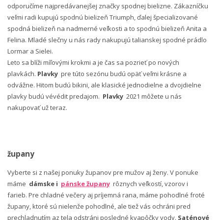
odporučíme najpredávanejšej značky spodnej bielizne. Zákazníčku
veľmi radi kupujú spodnú bielizeň Triumph, ďalej špecializované
spodná bielizeň na nadmerné veľkosti a to spodnú bielizeň Anita a
Felina. Mladé slečny u nás rady nakupujú talianskej spodné prádlo
Lormar a Sielei.
Leto sa blíži míľovými krokmi a je čas sa pozrieť po nových
plavkách.
Plavky
pre túto sezónu budú opäť veľmi krásne a
odvážne. Hitom budú bikini, ale klasické jednodielne a dvojdielne
plavky budú vévédit predajom.
Plavky
2021 môžete u nás
nakupovať už teraz.
župany
Vyberte si z našej ponuky županov pre mužov aj ženy. V ponuke
máme
dámske i
pánske župany
rôznych veľkostí, vzorov i
farieb. Pre chladné večery aj príjemná rana, máme pohodlné froté
župany, ktoré sú nielenže pohodlné, ale tiež vás ochráni pred
prechladnutím az tela odstráni posledné kvapôčky vody.
Saténové