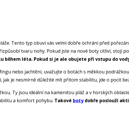
že. Tento typ obuvi vás velmi dobře ochrání před pořezáním
způsobí tvaru nohy. Pokud jste na nové boty citliví, stojí p
během léta. Pokud si je ale obujete při vstupu do vody,
fingu nebo jachtění, uvažujte o botách s měkkou podrážkou. 
 jak je nesmírně důležité mít přitom stabilitu, jde o pocit be
kou. Ty jsou ideální na kamenitou pláž a v horských oblaste
abilitu a komfort pohybu.
Takové
boty
dobře poslouží akti