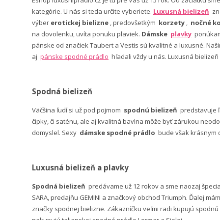
kategórie. U nás si teda určite vyberiete.
Luxusná bielizeň
zn
výber
erotickej bielizne
, predovšetkým
korzety
,
nočné ko
na dovolenku, uvíta ponuku plaviek.
Dámske
plavky
ponúkame
pánske od značiek Taubert a Vestis sú kvalitné a luxusné. Na
aj
pánske spodné prádlo
hľadali vždy u nás. Luxusná bielizeň
Spodná bielizeň
Väčšina ľudí si už pod pojmom
spodnú bielizeň
predstavuje 
čipky, či saténu, ale aj kvalitná bavlna môže byť zárukou neodo
domyslel. Sexy
dámske spodné prádlo
bude však krásnym da
Luxusná bielizeň a plavky
Spodná bielizeň
predávame už 12 rokov a sme naozaj špeci
SARA, predajňu GEMINI a značkový obchod Triumph. Ďalej máme 
značky spodnej bielizne. Zákazníčku veľmi radi kupujú spodnú b
nakupujú talianskej spodné prádlo Lormar a Sielei.