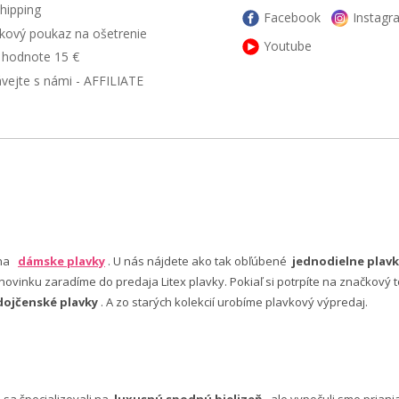
hipping
Facebook
Instagr
kový poukaz na ošetrenie
Youtube
v hodnote 15 €
ávejte s námi - AFFILIATE
 na
dámske plavky
. U nás nájdete ako tak obľúbené
jednodielne plavk
ovinku zaradíme do predaja Litex plavky. Pokiaľ si potrpíte na značkový t
dojčenské plavky
. A zo starých kolekcií urobíme plavkový výpredaj.
e sa špecializovali na
luxusnú spodnú bielizeň
, ale vypočuli sme pria