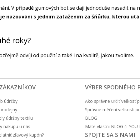
ání. V případě gumových bot se dají jednoduše nasadit na no
je nazouvání s jedním zatažením za šňůrku, kterou utá
uhé roky?
řejmě odvíjí od použití a také i na kvalitě, jakou zvolíme.
 ZÁKAZNÍKOV
VÝBER SPODNÉHO 
b údržby
Ako správne určiť veľkosť p
prodejny
Správné měření velikosti 
y údržby textilu
BLOG
y nákupu u nás
Máte vlastní BLOG či YOU
SPOJTE SA S NAMI
latniť zľavový kupón?