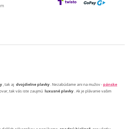
am
y
, tak aj
dvojdielne plavky
. Nezabúdame ani na mužov -
pánske
ovar, tak vás iste zaujmú
luxusné plavky
. Ak je plávanie vašim
nia ďalších zákazníkov a ponúkame
spodnú bielizeň
pre všetky