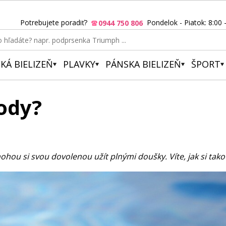
Potrebujete poradiť?
Pondelok - Piatok: 8:00 
0944 750 806
KÁ BIELIZEŇ
PLAVKY
PÁNSKA BIELIZEŇ
ŠPORT
vody?
hou si svou dovolenou užít plnými doušky. Víte, jak si tak