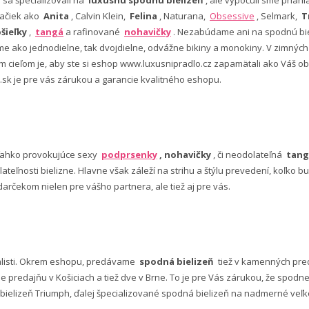
ačiek ako
Anita
, Calvin Klein,
Felina
, Naturana,
Obsessive
, Selmark,
T
šieľky
,
tangá
a rafinované
nohavičky
. Nezabúdame ani na spodnú bie
 ako jednodielne, tak dvojdielne, odvážne bikiny a monokiny. V zimný
šim cieľom je, aby ste si eshop www.luxusnipradlo.cz zapamätali ako Váš
 .sk je pre vás zárukou a garancie kvalitného eshopu.
ľahko provokujúce sexy
podprsenky
, nohavičky
, či neodolateľná
tang
lateľnosti bielizne. Hlavne však záleží na strihu a štýlu prevedení, koľko
rčekom nielen pre vášho partnera, ale tiež aj pre vás.
alisti. Okrem eshopu, predávame
spodná bielizeň
tiež v kamenných pred
predajňu v Košiciach a tiež dve v Brne. To je pre Vás zárukou, že spod
ielizeň Triumph, ďalej špecializované spodná bielizeň na nadmerné veľkos