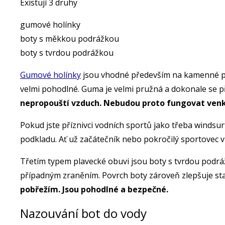
Existují 3 druhy
gumové holínky
boty s měkkou podrážkou
boty s tvrdou podrážkou
Gumové holínky
jsou vhodné především na kamenné plá
velmi pohodlné. Guma je velmi pružná a dokonale se při
nepropouští vzduch. Nebudou proto fungovat venku 
Pokud jste příznivci vodních sportů jako třeba windsur
podkladu. Ať už začátečník nebo pokročilý sportovec ví,
Třetím typem plavecké obuvi jsou boty s tvrdou podráž
případným zraněním. Povrch boty zároveň zlepšuje st
pobřežím. Jsou pohodlné a bezpečné.
Nazouvání bot do vody