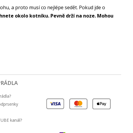
hu, a proto musí co nejlépe sedět. Pokud jde o
hnete okolo kotníku. Pevně drží na noze. Mohou
PRÁDLA
rádla?
podprsenky
TUBE kanál?