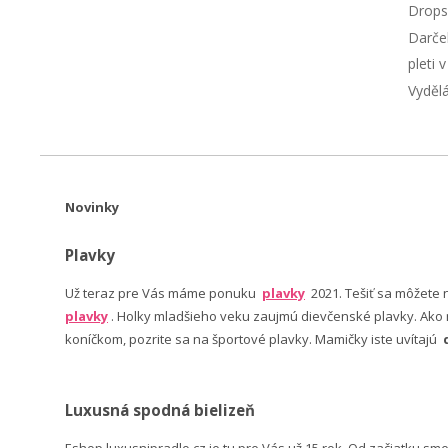
Drops
Darče
pleti 
Vyděl
Novinky
Plavky
Už teraz pre Vás máme ponuku
plavky
2021. Tešiť sa môžete
plavky
. Holky mladšieho veku zaujmú dievčenské plavky. Ako n
koníčkom, pozrite sa na športové plavky. Mamičky iste uvítajú
Luxusná spodná bielizeň
Eshop luxusnipradlo.cz je tu pre Vás už 15 rok. Od začiatku sm