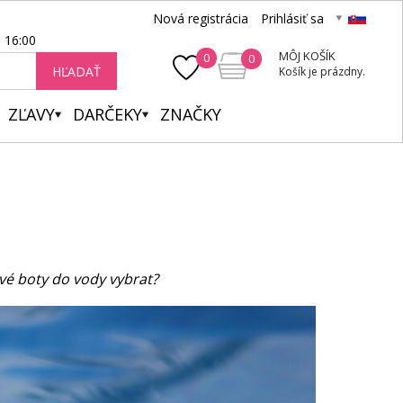
Nová registrácia
Prihlásiť sa
- 16:00
MÔJ KOŠÍK
0
0
HĽADAŤ
Košík je prázdny.
ZĽAVY
DARČEKY
ZNAČKY
ové boty do vody vybrat?