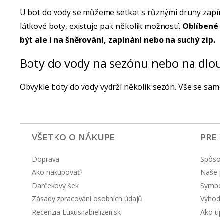
U bot do vody se můžeme setkat s různými druhy zapín
látkové boty, existuje pak několik možností.
Oblíbené 
být ale i na šněrování, zapínání nebo na suchý zip.
Boty do vody na sezónu nebo na dlo
Obvykle boty do vody vydrží několik sezón. Vše se samoz
VŠETKO O NÁKUPE
PRE
Doprava
Spôso
Ako nakupovať?
Naše 
Darčekový šek
Symbol
Zásady zpracování osobních údajů
Výhod
Recenzia Luxusnabielizen.sk
Ako up