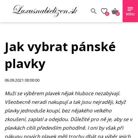
0
0
MENU
Jak vybrat pánské
plavky
06.09.2021 00:00:00
Muži se výběrem plavek nějak hluboce nezabývají.
Všeobecně neradi nakupují a tak jsou nejraději, když
plavky jednoduše koupí, bez nějakého velkého
zkoušení, zaplatí a odejdou. Důležité pro ně je, aby se v
plavkách cítili především pohodlně. I oni by však při
nákupu nových plavek měli trochu dbát na výběr jejich