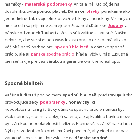
mamičky -
materské podprsenky
Anita a iné. Kto pôjde na
dovolenku, uvíta ponuku plaviek.
Dámske
plavky
ponúkame ako
jednodielne, tak dvojdielne, odvážne bikiny a monokiny. V zimných
mesiacoch sa príjemne zahrejete v županech.Dámské
župany
a
pánske od značiek Taubert a Vestis sú kvalitné a luxusné. Našim
cieľom je, aby ste si eshop www.luxusnipradlo.cz zapamätali ako
Váš obľúbený obchod pre
spodnú bielizeň
a dámske spodné
prádlo, ale aj
pánske spodné prádlo
hľadali vždy u nás. Luxusná
bielizeň .sk je pre vás zárukou a garancie kvalitného eshopu.
Spodná bielizeň
Väčšina ľudí si už pod pojmom
spodnú bielizeň
predstavuje ľahko
provokujúce sexy
podprsenky
, nohavičky
, či
neodolateľná
tangá.
Sexy dámske spodné prádlo nemusí byť
však nutne vyrobené z čipky, či saténu, ale aj kvalitná bavlna môže
byť zárukou neodolateľnosti bielizne. Hlavne však záleží na strihu a
štýlu prevedení, koľko bude mužovi povolené, aby videl a naopak
zatajené, aby si sám domyslel. Sexy
dámske spodné