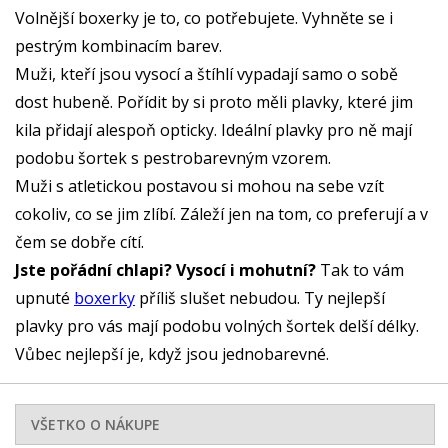
Volnější boxerky je to, co potřebujete. Vyhněte se i
pestrým kombinacím barev.
Muži, kteří jsou vysocí a štíhlí vypadají samo o sobě
dost hubeně. Pořídit by si proto měli plavky, které jim
kila přidají alespoň opticky. Ideální plavky pro ně mají
podobu šortek s pestrobarevným vzorem.
Muži s atletickou postavou si mohou na sebe vzít
cokoliv, co se jim zlíbí. Záleží jen na tom, co preferují a v
čem se dobře cítí.
Jste pořádní chlapi? Vysocí i mohutní?
Tak to vám
upnuté
boxerky
příliš slušet nebudou. Ty nejlepší
plavky pro vás mají podobu volných šortek delší délky.
Vůbec nejlepší je, když jsou jednobarevné.
VŠETKO O NÁKUPE