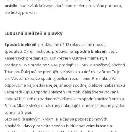
prádlo
bude však krásnym darčekom nielen pre vášho partnera,
ale tiež aj pre vás.
Luxusná bielizeň a plavky
Spodná bielizeň
predávame už 12 rokov a sme naozaj
špecialisti. Okrem eshopu, predávame
spodná bielizeň
tiež v
kamenných predajniach. Konkrétne v Ostrave máme štyri
predajne. Dve predajne SARA, predajňu GEMINI a značkový obchod
Triumph. Ďalej máme predajňu v Košiciach a tiež dve v Brne. To je
pre Vás zárukou, že spodnej bielizni rozumieme. Pre nákup Vám
odporučíme najpredávanejšej značky spodnej bielizne. Zákazníčku
veľmi radi kupujú spodnú bielizeň Triumph, ďalej špecializované
spodná bielizeň na nadmerné veľkosti a to spodnú bielizeň Anita a
Felina. Mladé slečny u nás rady nakupujú talianskej spodné prádlo
Lormar a Sielei.
Leto sa blíži míľovými krokmi a je čas sa pozrieť po nových
plavkách.
Plavky
pre túto sezónu budú opäť veľmi krásne a