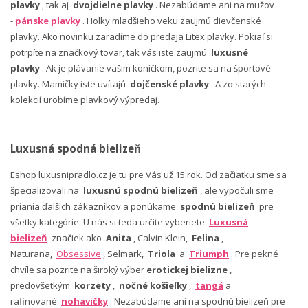
plavky
, tak aj
dvojdielne plavky
. Nezabúdame ani na mužov
-
pánske plavky
. Holky mladšieho veku zaujmú dievčenské
plavky. Ako novinku zaradíme do predaja Litex plavky. Pokiaľ si
potrpíte na značkový tovar, tak vás iste zaujmú
luxusné
plavky
. Ak je plávanie vašim koníčkom, pozrite sa na športové
plavky. Mamičky iste uvítajú
dojčenské plavky
. A zo starých
kolekcií urobíme plavkový výpredaj.
Luxusná spodná bielizeň
Eshop luxusnipradlo.cz je tu pre Vás už 15 rok. Od začiatku sme sa
špecializovali na
luxusnú spodnú bielizeň
, ale vypočuli sme
priania ďalších zákazníkov a ponúkame
spodnú bielizeň
pre
všetky kategórie. U nás si teda určite vyberiete.
Luxusná
bielizeň
značiek ako
Anita
, Calvin Klein,
Felina
,
Naturana,
Obsessive
, Selmark,
Triola
a
Triumph
. Pre pekné
chvíle sa pozrite na široký výber
erotickej bielizne
,
predovšetkým
korzety
,
nočné košieľky
,
tangá
a
rafinované
nohavičky
. Nezabúdame ani na spodnú bielizeň pre