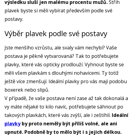
výsledku sluší jen malému procentu mužů.
Střih
plavek byste si měli vybírat především podle své
postavy.
Výběr plavek podle své postavy
Jste menšího vzrůstu, ale svaly vám nechybí? Vaše
postava je pěkně vytvarovaná? Tak to potřebujete
plavky, které vás opticky prodlouží. Vyhnout byste se
měli všem plavkám s dlouhými nohavicemi. Ty totiž
ještě více zmenšují. Ideální plavky pro vás mají podobu
boxerek nebo slipů.
V případě, že vaše postava není zase až tak dokonalá a
vy máte nějaké to kilo navíc, potřebujete sáhnout po
takových plavkách, které vás zvýší, ale i zeštíhlí.
Ideální
plavky
by proto neměly být příliš volné, ale ani
upnuté. Podobně by to mělo být i s jejich délkou.