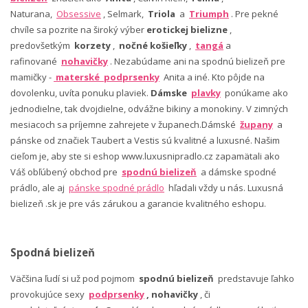
Naturana,
Obsessive
, Selmark,
Triola
a
Triumph
. Pre pekné
chvíle sa pozrite na široký výber
erotickej bielizne
,
predovšetkým
korzety
,
nočné košieľky
,
tangá
a
rafinované
nohavičky
. Nezabúdame ani na spodnú bielizeň pre
mamičky -
materské podprsenky
Anita a iné. Kto pôjde na
dovolenku, uvíta ponuku plaviek.
Dámske
plavky
ponúkame ako
jednodielne, tak dvojdielne, odvážne bikiny a monokiny. V zimných
mesiacoch sa príjemne zahrejete v županech.Dámské
župany
a
pánske od značiek Taubert a Vestis sú kvalitné a luxusné. Našim
cieľom je, aby ste si eshop www.luxusnipradlo.cz zapamätali ako
Váš obľúbený obchod pre
spodnú bielizeň
a dámske spodné
prádlo, ale aj
pánske spodné prádlo
hľadali vždy u nás. Luxusná
bielizeň .sk je pre vás zárukou a garancie kvalitného eshopu.
Spodná bielizeň
Väčšina ľudí si už pod pojmom
spodnú bielizeň
predstavuje ľahko
provokujúce sexy
podprsenky
, nohavičky
, či