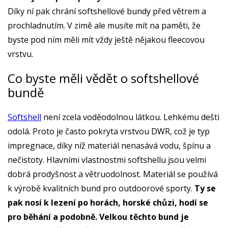
Díky ní pak chrání softshellové bundy před větrem a
prochladnutím. V zimě ale musíte mít na paměti, že
byste pod ním měli mít vždy ještě nějakou fleecovou
vrstvu.
Co byste měli vědět o softshellové
bundě
Softshell
není zcela voděodolnou látkou. Lehkému dešti
odolá. Proto je často pokryta vrstvou DWR, což je typ
impregnace, díky níž materiál nenasává vodu, špínu a
nečistoty. Hlavními vlastnostmi softshellu jsou velmi
dobrá prodyšnost a větruodolnost. Materiál se používá
k výrobě kvalitních bund pro outdoorové sporty.
Ty se
pak nosí k lezení po horách, horské chůzi, hodí se
pro běhání a podobně. Velkou těchto bund je