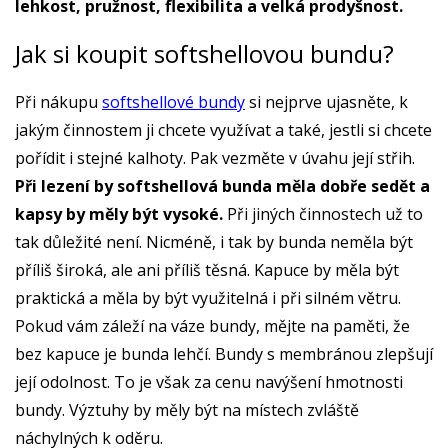
lehkost, pružnost, flexibilita a velká prodyšnost.
Jak si koupit softshellovou bundu?
Při nákupu
softshellové bundy
si nejprve ujasněte, k
jakým činnostem ji chcete využívat a také, jestli si chcete
pořídit i stejné kalhoty. Pak vezměte v úvahu její střih.
Při lezení by softshellová bunda měla dobře sedět a
kapsy by měly být vysoké.
Při jiných činnostech už to
tak důležité není. Nicméně, i tak by bunda neměla být
příliš široká, ale ani příliš těsná. Kapuce by měla být
praktická a měla by být využitelná i při silném větru.
Pokud vám záleží na váze bundy, mějte na paměti, že
bez kapuce je bunda lehčí. Bundy s membránou zlepšují
její odolnost. To je však za cenu navýšení hmotnosti
bundy. Výztuhy by měly být na místech zvláště
náchylných k oděru.