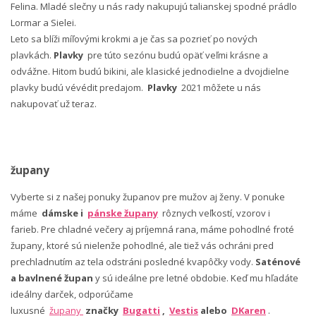
Felina. Mladé slečny u nás rady nakupujú talianskej spodné prádlo
Lormar a Sielei.
Leto sa blíži míľovými krokmi a je čas sa pozrieť po nových
plavkách.
Plavky
pre túto sezónu budú opäť veľmi krásne a
odvážne. Hitom budú bikini, ale klasické jednodielne a dvojdielne
plavky budú vévédit predajom.
Plavky
2021 môžete u nás
nakupovať už teraz.
župany
Vyberte si z našej ponuky županov pre mužov aj ženy. V ponuke
máme
dámske i
pánske župany
rôznych veľkostí, vzorov i
farieb. Pre chladné večery aj príjemná rana, máme pohodlné froté
župany, ktoré sú nielenže pohodlné, ale tiež vás ochráni pred
prechladnutím az tela odstráni posledné kvapôčky vody.
Saténové
a bavlnené župan
y sú ideálne pre letné obdobie. Keď mu hľadáte
ideálny darček, odporúčame
luxusné
župany
značky
Bugatti
,
Vestis
alebo
DKaren
.