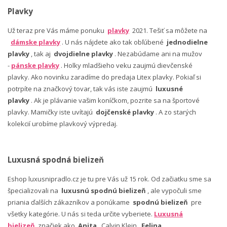
Plavky
Už teraz pre Vás máme ponuku
plavky
2021. Tešiť sa môžete na
dámske plavky
. U nás nájdete ako tak obľúbené
jednodielne
plavky
, tak aj
dvojdielne plavky
. Nezabúdame ani na mužov
-
pánske plavky
. Holky mladšieho veku zaujmú dievčenské
plavky. Ako novinku zaradíme do predaja Litex plavky. Pokiaľ si
potrpíte na značkový tovar, tak vás iste zaujmú
luxusné
plavky
. Ak je plávanie vašim koníčkom, pozrite sa na športové
plavky. Mamičky iste uvítajú
dojčenské plavky
. A zo starých
kolekcií urobíme plavkový výpredaj.
Luxusná spodná bielizeň
Eshop luxusnipradlo.cz je tu pre Vás už 15 rok. Od začiatku sme sa
špecializovali na
luxusnú spodnú bielizeň
, ale vypočuli sme
priania ďalších zákazníkov a ponúkame
spodnú bielizeň
pre
všetky kategórie. U nás si teda určite vyberiete.
Luxusná
bielizeň
značiek ako
Anita
, Calvin Klein,
Felina
,