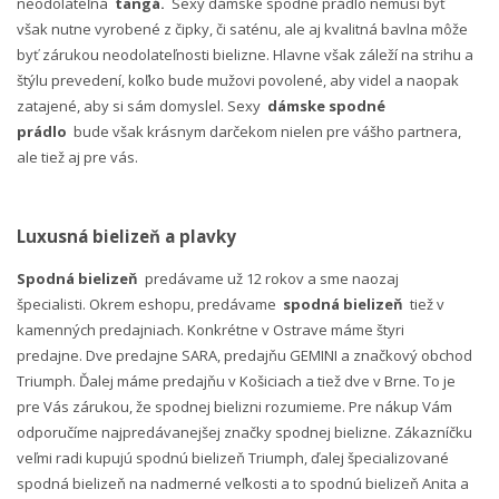
neodolateľná
tangá.
Sexy dámske spodné prádlo nemusí byť
však nutne vyrobené z čipky, či saténu, ale aj kvalitná bavlna môže
byť zárukou neodolateľnosti bielizne. Hlavne však záleží na strihu a
štýlu prevedení, koľko bude mužovi povolené, aby videl a naopak
zatajené, aby si sám domyslel. Sexy
dámske spodné
prádlo
bude však krásnym darčekom nielen pre vášho partnera,
ale tiež aj pre vás.
Luxusná bielizeň a plavky
Spodná bielizeň
predávame už 12 rokov a sme naozaj
špecialisti. Okrem eshopu, predávame
spodná bielizeň
tiež v
kamenných predajniach. Konkrétne v Ostrave máme štyri
predajne. Dve predajne SARA, predajňu GEMINI a značkový obchod
Triumph. Ďalej máme predajňu v Košiciach a tiež dve v Brne. To je
pre Vás zárukou, že spodnej bielizni rozumieme. Pre nákup Vám
odporučíme najpredávanejšej značky spodnej bielizne. Zákazníčku
veľmi radi kupujú spodnú bielizeň Triumph, ďalej špecializované
spodná bielizeň na nadmerné veľkosti a to spodnú bielizeň Anita a