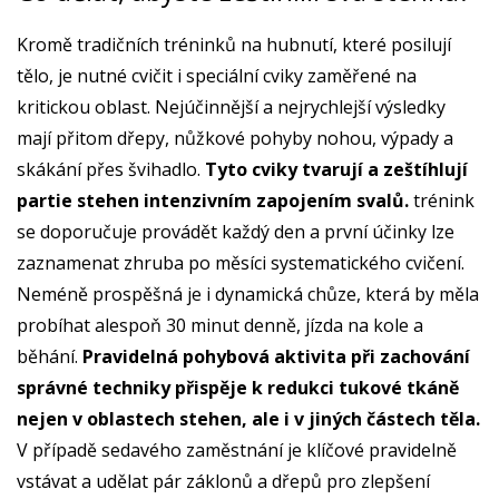
Kromě tradičních tréninků na hubnutí, které posilují
tělo, je nutné cvičit i speciální cviky zaměřené na
kritickou oblast. Nejúčinnější a nejrychlejší výsledky
mají přitom dřepy, nůžkové pohyby nohou, výpady a
skákání přes švihadlo.
Tyto cviky tvarují a zeštíhlují
partie stehen intenzivním zapojením svalů.
trénink
se doporučuje provádět každý den a první účinky lze
zaznamenat zhruba po měsíci systematického cvičení.
Neméně prospěšná je i dynamická chůze, která by měla
probíhat alespoň 30 minut denně, jízda na kole a
běhání.
Pravidelná pohybová aktivita při zachování
správné techniky přispěje k redukci tukové tkáně
nejen v oblastech stehen, ale i v jiných částech těla.
V případě sedavého zaměstnání je klíčové pravidelně
vstávat a udělat pár záklonů a dřepů pro zlepšení