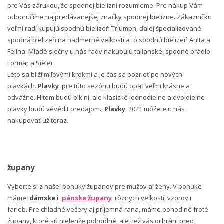
pre Vás zárukou, že spodnej bielizni rozumieme. Pre nákup Vám
odporučíme najpredávanejšej značky spodnej bielizne. Zákazníčku
veľmi radi kupujú spodnú bielizeň Triumph, ďalej špecializované
spodná bielizeň na nadmerné veľkosti a to spodnú bielizeň Anita a
Felina. Mladé slečny u nás rady nakupujú talianskej spodné prádlo
Lormar a Sielei.
Leto sa blíži míľovými krokmi a je čas sa pozrieť po nových
plavkách.
Plavky
pre túto sezónu budú opäť veľmi krásne a
odvážne. Hitom budú bikini, ale klasické jednodielne a dvojdielne
plavky budú vévédit predajom.
Plavky
2021 môžete u nás
nakupovať už teraz.
župany
Vyberte si z našej ponuky županov pre mužov aj ženy. V ponuke
máme
dámske i
pánske župany
rôznych veľkostí, vzorov i
farieb. Pre chladné večery aj príjemná rana, máme pohodlné froté
župany, ktoré sú nielenže pohodlné, ale tiež vás ochráni pred