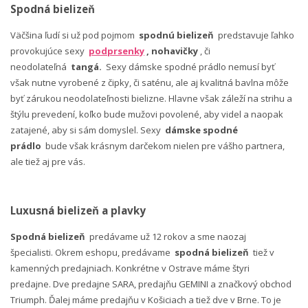
Spodná bielizeň
Väčšina ľudí si už pod pojmom
spodnú bielizeň
predstavuje ľahko
provokujúce sexy
podprsenky
, nohavičky
, či
neodolateľná
tangá.
Sexy dámske spodné prádlo nemusí byť
však nutne vyrobené z čipky, či saténu, ale aj kvalitná bavlna môže
byť zárukou neodolateľnosti bielizne. Hlavne však záleží na strihu a
štýlu prevedení, koľko bude mužovi povolené, aby videl a naopak
zatajené, aby si sám domyslel. Sexy
dámske spodné
prádlo
bude však krásnym darčekom nielen pre vášho partnera,
ale tiež aj pre vás.
Luxusná bielizeň a plavky
Spodná bielizeň
predávame už 12 rokov a sme naozaj
špecialisti. Okrem eshopu, predávame
spodná bielizeň
tiež v
kamenných predajniach. Konkrétne v Ostrave máme štyri
predajne. Dve predajne SARA, predajňu GEMINI a značkový obchod
Triumph. Ďalej máme predajňu v Košiciach a tiež dve v Brne. To je