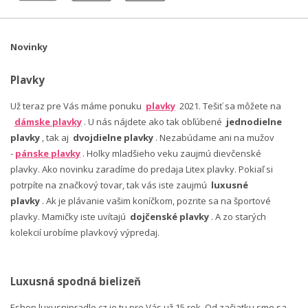
Novinky
Plavky
Už teraz pre Vás máme ponuku
plavky
2021. Tešiť sa môžete na
dámske plavky
. U nás nájdete ako tak obľúbené
jednodielne
plavky
, tak aj
dvojdielne plavky
. Nezabúdame ani na mužov
-
pánske plavky
. Holky mladšieho veku zaujmú dievčenské
plavky. Ako novinku zaradíme do predaja Litex plavky. Pokiaľ si
potrpíte na značkový tovar, tak vás iste zaujmú
luxusné
plavky
. Ak je plávanie vašim koníčkom, pozrite sa na športové
plavky. Mamičky iste uvítajú
dojčenské plavky
. A zo starých
kolekcií urobíme plavkový výpredaj.
Luxusná spodná bielizeň
Eshop luxusnipradlo.cz je tu pre Vás už 15 rok. Od začiatku sme sa