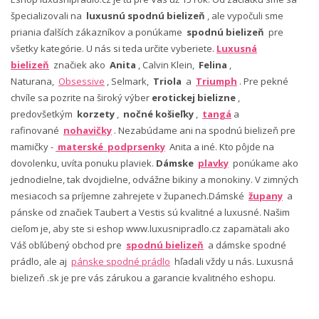
špecializovali na
luxusnú spodnú bielizeň
, ale vypočuli sme
priania ďalších zákazníkov a ponúkame
spodnú bielizeň
pre
všetky kategórie. U nás si teda určite vyberiete.
Luxusná
bielizeň
značiek ako
Anita
, Calvin Klein,
Felina
,
Naturana,
Obsessive
, Selmark,
Triola
a
Triumph
. Pre pekné
chvíle sa pozrite na široký výber
erotickej bielizne
,
predovšetkým
korzety
,
nočné košieľky
,
tangá
a
rafinované
nohavičky
. Nezabúdame ani na spodnú bielizeň pre
mamičky -
materské podprsenky
Anita a iné. Kto pôjde na
dovolenku, uvíta ponuku plaviek.
Dámske
plavky
ponúkame ako
jednodielne, tak dvojdielne, odvážne bikiny a monokiny. V zimných
mesiacoch sa príjemne zahrejete v županech.Dámské
župany
a
pánske od značiek Taubert a Vestis sú kvalitné a luxusné. Našim
cieľom je, aby ste si eshop www.luxusnipradlo.cz zapamätali ako
Váš obľúbený obchod pre
spodnú bielizeň
a dámske spodné
prádlo, ale aj
pánske spodné prádlo
hľadali vždy u nás. Luxusná
bielizeň .sk je pre vás zárukou a garancie kvalitného eshopu.