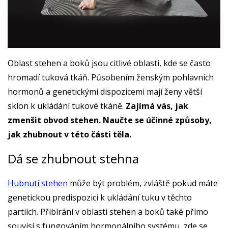
Oblast stehen a boků jsou citlivé oblasti, kde se často
hromadí tuková tkáň. Působením ženským pohlavních
hormonů a genetickými dispozicemi mají ženy větší
sklon k ukládání tukové tkáně.
Zajímá vás, jak
zmenšit obvod stehen. Naučte se účinné způsoby,
jak zhubnout v této části těla.
Dá se zhubnout stehna
Hubnutí stehen
může být problém, zvláště pokud máte
genetickou predispozici k ukládání tuku v těchto
partiích. Přibírání v oblasti stehen a boků také přímo
souvisí s fungováním hormonálního systému, zde se