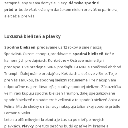
zatajené, aby si sám domyslel. Sexy
dámske spodné
prádlo
bude však krásnym darčekom nielen pre vášho partnera,
ale tiež aj pre vás.
Luxusná bielizeň a plavky
Spodná bielizeň
predávame už 12 rokov a sme naozaj
špecialisti. Okrem eshopu, predávame
spodná bielizeň
tiež v
kamenných predajniach. Konkrétne v Ostrave máme štyri
predajne. Dve predajne SARA, predajňu GEMINI a značkový obchod
Triumph. Ďalej máme predajňu v Košiciach a tiež dve v Brne. To je
pre Vás zárukou, že spodnej bielizni rozumieme. Pre nákup Vám
odporučíme najpredávanejšej značky spodnej bielizne. Zákazníčku
veľmi radi kupujú spodnú bielizeň Triumph, ďalej špecializované
spodná bielizeň na nadmerné veľkosti a to spodnú bielizeň Anita a
Felina. Mladé slečny u nás rady nakupujú talianskej spodné prádlo
Lormar a Sielei.
Leto sa blíži míľovými krokmi a je čas sa pozrieť po nových
plavkách.
Plavky
pre túto sezónu budú opäť veľmi krásne a