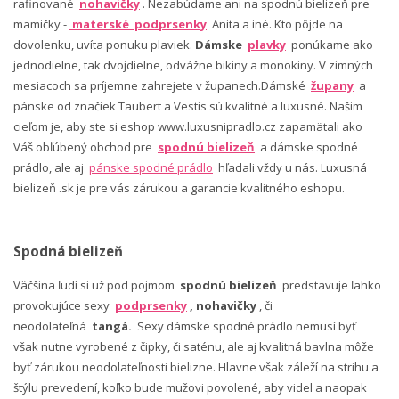
rafinované
nohavičky
. Nezabúdame ani na spodnú bielizeň pre
mamičky -
materské podprsenky
Anita a iné. Kto pôjde na
dovolenku, uvíta ponuku plaviek.
Dámske
plavky
ponúkame ako
jednodielne, tak dvojdielne, odvážne bikiny a monokiny. V zimných
mesiacoch sa príjemne zahrejete v županech.Dámské
župany
a
pánske od značiek Taubert a Vestis sú kvalitné a luxusné. Našim
cieľom je, aby ste si eshop www.luxusnipradlo.cz zapamätali ako
Váš obľúbený obchod pre
spodnú bielizeň
a dámske spodné
prádlo, ale aj
pánske spodné prádlo
hľadali vždy u nás. Luxusná
bielizeň .sk je pre vás zárukou a garancie kvalitného eshopu.
Spodná bielizeň
Väčšina ľudí si už pod pojmom
spodnú bielizeň
predstavuje ľahko
provokujúce sexy
podprsenky
, nohavičky
, či
neodolateľná
tangá.
Sexy dámske spodné prádlo nemusí byť
však nutne vyrobené z čipky, či saténu, ale aj kvalitná bavlna môže
byť zárukou neodolateľnosti bielizne. Hlavne však záleží na strihu a
štýlu prevedení, koľko bude mužovi povolené, aby videl a naopak