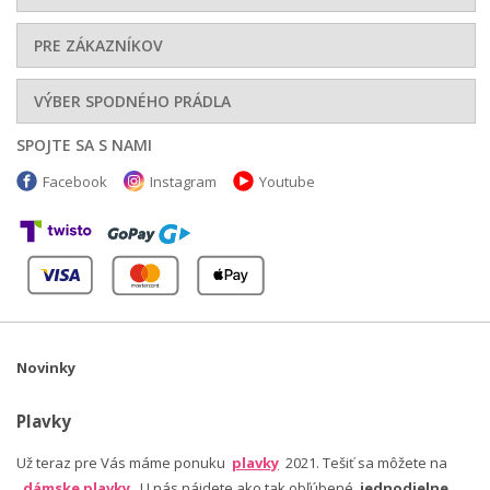
PRE ZÁKAZNÍKOV
VÝBER SPODNÉHO PRÁDLA
SPOJTE SA S NAMI
Facebook
Instagram
Youtube
Novinky
Plavky
Už teraz pre Vás máme ponuku
plavky
2021. Tešiť sa môžete na
dámske plavky
. U nás nájdete ako tak obľúbené
jednodielne