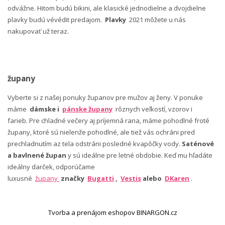
odvážne. Hitom budú bikini, ale klasické jednodielne a dvojdielne
plavky budú vévédit predajom.
Plavky
2021 môžete u nás
nakupovať už teraz.
župany
Vyberte si z našej ponuky županov pre mužov aj ženy. V ponuke
máme
dámske i
pánske župany
rôznych veľkostí, vzorov i
farieb. Pre chladné večery aj príjemná rana, máme pohodlné froté
župany, ktoré sú nielenže pohodlné, ale tiež vás ochráni pred
prechladnutím az tela odstráni posledné kvapôčky vody.
Saténové
a bavlnené župan
y sú ideálne pre letné obdobie. Keď mu hľadáte
ideálny darček, odporúčame
luxusné
župany
značky
Bugatti
,
Vestis
alebo
DKaren
.
Tvorba a prenájom eshopov BINARGON.cz