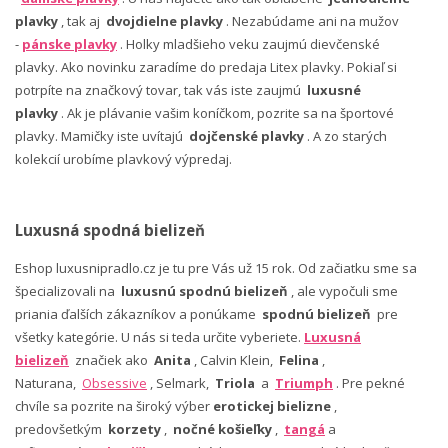
plavky
, tak aj
dvojdielne plavky
. Nezabúdame ani na mužov
-
pánske plavky
. Holky mladšieho veku zaujmú dievčenské
plavky. Ako novinku zaradíme do predaja Litex plavky. Pokiaľ si
potrpíte na značkový tovar, tak vás iste zaujmú
luxusné
plavky
. Ak je plávanie vašim koníčkom, pozrite sa na športové
plavky. Mamičky iste uvítajú
dojčenské plavky
. A zo starých
kolekcií urobíme plavkový výpredaj.
Luxusná spodná bielizeň
Eshop luxusnipradlo.cz je tu pre Vás už 15 rok. Od začiatku sme sa
špecializovali na
luxusnú spodnú bielizeň
, ale vypočuli sme
priania ďalších zákazníkov a ponúkame
spodnú bielizeň
pre
všetky kategórie. U nás si teda určite vyberiete.
Luxusná
bielizeň
značiek ako
Anita
, Calvin Klein,
Felina
,
Naturana,
Obsessive
, Selmark,
Triola
a
Triumph
. Pre pekné
chvíle sa pozrite na široký výber
erotickej bielizne
,
predovšetkým
korzety
,
nočné košieľky
,
tangá
a