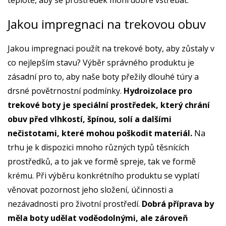
teplotě, aby se prostředek mohl dobře vstřebat.
Jakou impregnaci na trekovou obuv
Jakou impregnaci použít na trekové boty, aby zůstaly v
co nejlepším stavu? Výběr správného produktu je
zásadní pro to, aby naše boty přežily dlouhé túry a
drsné povětrnostní podmínky.
Hydroizolace pro
trekové boty je speciální prostředek, který chrání
obuv před vlhkostí, špínou, solí a dalšími
nečistotami, které mohou poškodit materiál.
Na
trhu je k dispozici mnoho různých typů těsnících
prostředků, a to jak ve formě spreje, tak ve formě
krému. Při výběru konkrétního produktu se vyplatí
věnovat pozornost jeho složení, účinnosti a
nezávadnosti pro životní prostředí.
Dobrá příprava by
měla boty udělat voděodolnými, ale zároveň