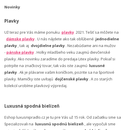
Novinky
Plavky
Už teraz pre Vás máme ponuku
plavky
2021. Tešiť sa môžete na
dámske plavky
. U nás nájdete ako tak obľúbené
jednodielne
plavky
, tak aj
dvojdielne plavky
. Nezabúdame ani na mužov
-
pánske plavky
. Holky mladšieho veku zaujmú dievčenské
plavky. Ako novinku zaradíme do predaja Litex plavky. Pokiaľ si
potrpíte na značkový tovar, tak vás iste zaujmú
luxusné
plavky
. Ak je plávanie vašim koníčkom, pozrite sa na športové
plavky. Mamičky iste uvítajú
dojčenské plavky
. A zo starých
kolekcií urobíme plavkový výpredaj.
Luxusná spodná bielizeň
Eshop luxusnipradlo.cz je tu pre Vás už 15 rok. Od začiatku sme sa
špecializovali na
luxusnú spodnú bielizeň
, ale vypočuli sme