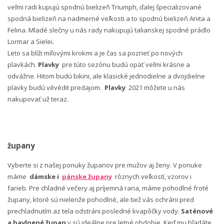
veľmi radi kupujú spodnú bielizeň Triumph, ďalej špecializované
spodná bielizeň na nadmerné veľkosti a to spodnú bielizeň Anita a
Felina. Mladé slečny u nás rady nakupujú talianskej spodné prádlo
Lormar a Sielei.
Leto sa blíži míľovými krokmi a je čas sa pozrieť po nových
plavkách.
Plavky
pre túto sezónu budú opäť veľmi krásne a
odvážne. Hitom budú bikini, ale klasické jednodielne a dvojdielne
plavky budú vévédit predajom.
Plavky
2021 môžete u nás
nakupovať už teraz.
župany
Vyberte si z našej ponuky županov pre mužov aj ženy. V ponuke
máme
dámske i
pánske župany
rôznych veľkostí, vzorov i
farieb. Pre chladné večery aj príjemná rana, máme pohodlné froté
župany, ktoré sú nielenže pohodlné, ale tiež vás ochráni pred
prechladnutím az tela odstráni posledné kvapôčky vody.
Saténové
a bavlnené župan
y sú ideálne pre letné obdobie. Keď mu hľadáte