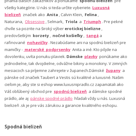
priania ďalších zákazníkov a ponúkame
spodnú bielizeň
pre
všetky kategórie. U nás si teda určite vyberiete.
Luxusná
bielizeň
značiek ako
Anita
, Calvin Klein,
Felina
,
Naturana,
Obsessive
, Selmark,
Triola
a
Triumph
. Pre pekné
chvíle sa pozrite na široký výber
erotickej bielizne
,
predovšetkým
korzety
,
nočné košieľky
,
tangá
a
rafinované
nohavičky
. Nezabúdame ani na spodnú bielizeň pre
mamičky -
materské podprsenky
Anita a iné. Kto pôjde na
dovolenku, uvíta ponuku plaviek.
Dámske
plavky
ponúkame ako
jednodielne, tak dvojdielne, odvážne bikiny a monokiny. V zimných
mesiacoch sa príjemne zahrejete v županech.Dámské
župany
a
pánske od značiek Taubert a Vestis sú kvalitné a luxusné. Našim
cieľom je, aby ste si eshop www.luxusnipradlo.cz zapamätali ako
Váš obľúbený obchod pre
spodnú bielizeň
a dámske spodné
prádlo, ale aj
pánske spodné prádlo
hľadali vždy u nás. Luxusná
bielizeň .sk je pre vás zárukou a garancie kvalitného eshopu.
Spodná bielizeň