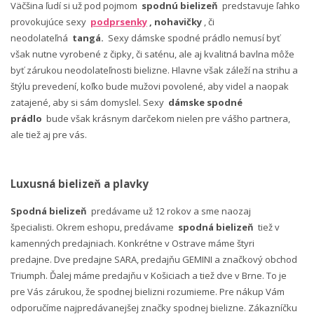
Väčšina ľudí si už pod pojmom
spodnú bielizeň
predstavuje ľahko
provokujúce sexy
podprsenky
, nohavičky
, či
neodolateľná
tangá.
Sexy dámske spodné prádlo nemusí byť
však nutne vyrobené z čipky, či saténu, ale aj kvalitná bavlna môže
byť zárukou neodolateľnosti bielizne. Hlavne však záleží na strihu a
štýlu prevedení, koľko bude mužovi povolené, aby videl a naopak
zatajené, aby si sám domyslel. Sexy
dámske spodné
prádlo
bude však krásnym darčekom nielen pre vášho partnera,
ale tiež aj pre vás.
Luxusná bielizeň a plavky
Spodná bielizeň
predávame už 12 rokov a sme naozaj
špecialisti. Okrem eshopu, predávame
spodná bielizeň
tiež v
kamenných predajniach. Konkrétne v Ostrave máme štyri
predajne. Dve predajne SARA, predajňu GEMINI a značkový obchod
Triumph. Ďalej máme predajňu v Košiciach a tiež dve v Brne. To je
pre Vás zárukou, že spodnej bielizni rozumieme. Pre nákup Vám
odporučíme najpredávanejšej značky spodnej bielizne. Zákazníčku