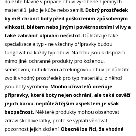
důležité hlavně v případě obuvi vyrobené z jemných
materiálů, jako je kůže nebo semiš.
Dobrý prostředek
by měl chránit boty před poškozením způsobeným
vlhkostí, blátem nebo jinými povětrnostními vlivy a
také zabránit ulpívání nečistot.
Důležitá je také
specializace a typ - ne všechny přípravky budou
fungovat na každý typ obuvi. Na trhu jsou k dispozici
mimo jiné: ochranné produkty pro koženou,
semišovou, nubukovou a trekingovou obuv. Je důležité
zvolit vhodný prostředek pro typ materiálu, z něhož
jsou boty vyrobeny.
Mnoho uživatelů oceňuje
přípravky, které boty nejen ochrání, ale také osvěží
jejich barvu. nejdůležitějším aspektem je však
bezpečnost.
Některé produkty mohou obsahovat
zdraví škodlivé látky, proto se vyplatí věnovat
pozornost jejich složení.
Obecně lze říci, že vhodná