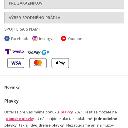
PRE ZÁKAZNÍKOV
VÝBER SPODNÉHO PRÁDLA
SPOJTE SA S NAMI
Facebook
Instagram
Youtube
Novinky
Plavky
Už teraz pre Vás máme ponuku
plavky
2021. Tešiť sa môžete na
dámske plavky
. U nás nájdete ako tak obľúbené
jednodielne
plavky
, tak aj
dvojdielne plavky
. Nezabúdame ani na mužov