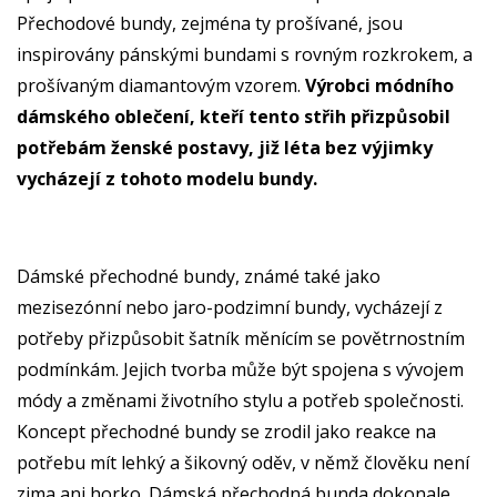
Přechodové bundy, zejména ty prošívané, jsou
inspirovány pánskými bundami s rovným rozkrokem, a
prošívaným diamantovým vzorem.
Výrobci módního
dámského oblečení, kteří tento střih přizpůsobil
potřebám ženské postavy, již léta bez výjimky
vycházejí z tohoto modelu bundy.
Dámské přechodné bundy, známé také jako
mezisezónní nebo jaro-podzimní bundy, vycházejí z
potřeby přizpůsobit šatník měnícím se povětrnostním
podmínkám. Jejich tvorba může být spojena s vývojem
módy a změnami životního stylu a potřeb společnosti.
Koncept přechodné bundy se zrodil jako reakce na
potřebu mít lehký a šikovný oděv, v němž člověku není
zima ani horko. Dámská přechodná bunda dokonale