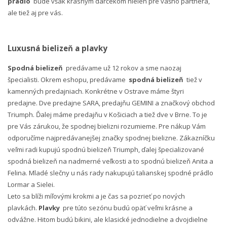
prádlo
bude však krásnym darčekom nielen pre vášho partnera,
ale tiež aj pre vás.
Luxusná bielizeň a plavky
Spodná bielizeň
predávame už 12 rokov a sme naozaj
špecialisti. Okrem eshopu, predávame
spodná bielizeň
tiež v
kamenných predajniach. Konkrétne v Ostrave máme štyri
predajne. Dve predajne SARA, predajňu GEMINI a značkový obchod
Triumph. Ďalej máme predajňu v Košiciach a tiež dve v Brne. To je
pre Vás zárukou, že spodnej bielizni rozumieme. Pre nákup Vám
odporučíme najpredávanejšej značky spodnej bielizne. Zákazníčku
veľmi radi kupujú spodnú bielizeň Triumph, ďalej špecializované
spodná bielizeň na nadmerné veľkosti a to spodnú bielizeň Anita a
Felina. Mladé slečny u nás rady nakupujú talianskej spodné prádlo
Lormar a Sielei.
Leto sa blíži míľovými krokmi a je čas sa pozrieť po nových
plavkách.
Plavky
pre túto sezónu budú opäť veľmi krásne a
odvážne. Hitom budú bikini, ale klasické jednodielne a dvojdielne