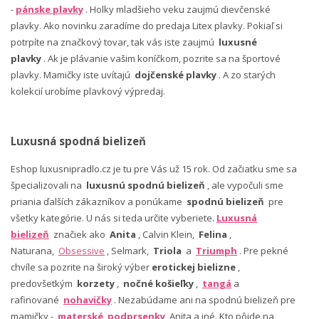
-
pánske plavky
. Holky mladšieho veku zaujmú dievčenské
plavky. Ako novinku zaradíme do predaja Litex plavky. Pokiaľ si
potrpíte na značkový tovar, tak vás iste zaujmú
luxusné
plavky
. Ak je plávanie vašim koníčkom, pozrite sa na športové
plavky. Mamičky iste uvítajú
dojčenské plavky
. A zo starých
kolekcií urobíme plavkový výpredaj.
Luxusná spodná bielizeň
Eshop luxusnipradlo.cz je tu pre Vás už 15 rok. Od začiatku sme sa
špecializovali na
luxusnú spodnú bielizeň
, ale vypočuli sme
priania ďalších zákazníkov a ponúkame
spodnú bielizeň
pre
všetky kategórie. U nás si teda určite vyberiete.
Luxusná
bielizeň
značiek ako
Anita
, Calvin Klein,
Felina
,
Naturana,
Obsessive
, Selmark,
Triola
a
Triumph
. Pre pekné
chvíle sa pozrite na široký výber
erotickej bielizne
,
predovšetkým
korzety
,
nočné košieľky
,
tangá
a
rafinované
nohavičky
. Nezabúdame ani na spodnú bielizeň pre
mamičky -
materské podprsenky
Anita a iné. Kto pôjde na