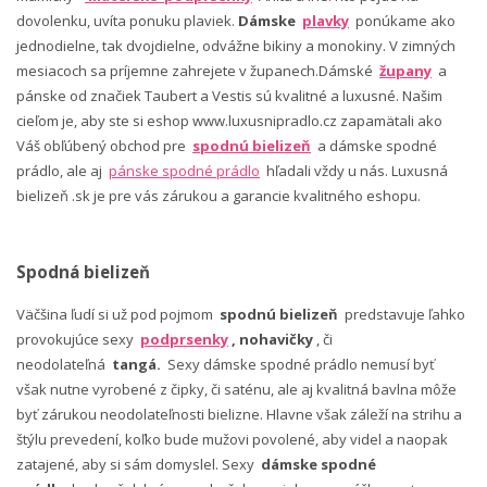
dovolenku, uvíta ponuku plaviek.
Dámske
plavky
ponúkame ako
jednodielne, tak dvojdielne, odvážne bikiny a monokiny. V zimných
mesiacoch sa príjemne zahrejete v županech.Dámské
župany
a
pánske od značiek Taubert a Vestis sú kvalitné a luxusné. Našim
cieľom je, aby ste si eshop www.luxusnipradlo.cz zapamätali ako
Váš obľúbený obchod pre
spodnú bielizeň
a dámske spodné
prádlo, ale aj
pánske spodné prádlo
hľadali vždy u nás. Luxusná
bielizeň .sk je pre vás zárukou a garancie kvalitného eshopu.
Spodná bielizeň
Väčšina ľudí si už pod pojmom
spodnú bielizeň
predstavuje ľahko
provokujúce sexy
podprsenky
, nohavičky
, či
neodolateľná
tangá.
Sexy dámske spodné prádlo nemusí byť
však nutne vyrobené z čipky, či saténu, ale aj kvalitná bavlna môže
byť zárukou neodolateľnosti bielizne. Hlavne však záleží na strihu a
štýlu prevedení, koľko bude mužovi povolené, aby videl a naopak
zatajené, aby si sám domyslel. Sexy
dámske spodné