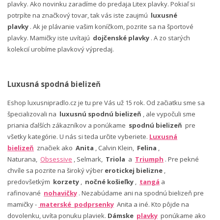
plavky. Ako novinku zaradíme do predaja Litex plavky. Pokiaľ si
potrpíte na značkový tovar, tak vás iste zaujmú
luxusné
plavky
. Ak je plávanie vašim koníčkom, pozrite sa na športové
plavky. Mamičky iste uvítajú
dojčenské plavky
. A zo starých
kolekcií urobíme plavkový výpredaj.
Luxusná spodná bielizeň
Eshop luxusnipradlo.cz je tu pre Vás už 15 rok. Od začiatku sme sa
špecializovali na
luxusnú spodnú bielizeň
, ale vypočuli sme
priania ďalších zákazníkov a ponúkame
spodnú bielizeň
pre
všetky kategórie. U nás si teda určite vyberiete.
Luxusná
bielizeň
značiek ako
Anita
, Calvin Klein,
Felina
,
Naturana,
Obsessive
, Selmark,
Triola
a
Triumph
. Pre pekné
chvíle sa pozrite na široký výber
erotickej bielizne
,
predovšetkým
korzety
,
nočné košieľky
,
tangá
a
rafinované
nohavičky
. Nezabúdame ani na spodnú bielizeň pre
mamičky -
materské podprsenky
Anita a iné. Kto pôjde na
dovolenku, uvíta ponuku plaviek.
Dámske
plavky
ponúkame ako