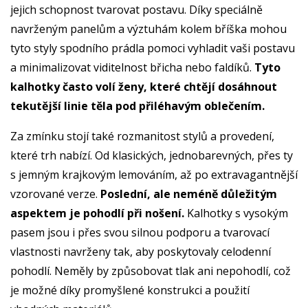
jejich schopnost tvarovat postavu. Díky speciálně
navrženým panelům a výztuhám kolem bříška mohou
tyto styly spodního prádla pomoci vyhladit vaši postavu
a minimalizovat viditelnost břicha nebo faldíků.
Tyto
kalhotky často volí ženy, které chtějí dosáhnout
tekutější linie těla pod přiléhavým oblečením.
Za zmínku stojí také rozmanitost stylů a provedení,
které trh nabízí. Od klasických, jednobarevných, přes ty
s jemným krajkovým lemováním, až po extravagantnější
vzorované verze.
Poslední, ale neméně důležitým
aspektem je pohodlí při nošení.
Kalhotky s vysokým
pasem jsou i přes svou silnou podporu a tvarovací
vlastnosti navrženy tak, aby poskytovaly celodenní
pohodlí. Neměly by způsobovat tlak ani nepohodlí, což
je možné díky promyšlené konstrukci a použití