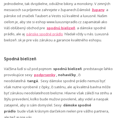
jednodielne, tak dvojdielne, odvážne bikiny a monokiny. V zimných
mesiacoch sa príjemne zahrejete v županech.Dámské
župany
a
pánske od značiek Taubert a Vestis sú kvalitné a luxusné. Našim
cieľom je, aby ste si eshop www.luxusnipradlo.cz zapamätali ako
Váš obľúbený obchod pre
spodnú bielizeň
a dámske spodné
prádlo, ale aj
pánske spodné prádlo
hľadali vždy u nás. Luxusná
bielizeň .sk je pre vás zárukou a garancie kvalitného eshopu.
Spodná bielizeň
Väčšina ľudí si už pod pojmom
spodnú bielizeň
predstavuje ľahko
provokujúce sexy
podprsenky
, nohavičky
, či
neodolateľná
tangá.
Sexy dámske spodné prádlo nemusí byť
však nutne vyrobené z čipky, či saténu, ale aj kvalitná bavlna môže
byť zárukou neodolateľnosti bielizne. Hlavne však záleží na strihu a
štýlu prevedení, koľko bude mužovi povolené, aby videl a naopak
zatajené, aby si sám domyslel. Sexy
dámske spodné
prádlo
bude však krásnym darčekom nielen pre vášho partnera,
ale tiež aj pre vás.