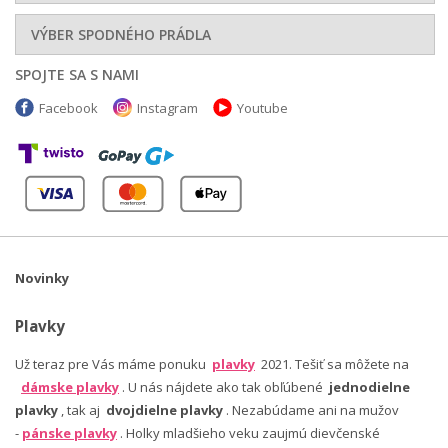
VÝBER SPODNÉHO PRÁDLA
SPOJTE SA S NAMI
Facebook
Instagram
Youtube
Novinky
Plavky
Už teraz pre Vás máme ponuku
plavky
2021. Tešiť sa môžete na
dámske plavky
. U nás nájdete ako tak obľúbené
jednodielne
plavky
, tak aj
dvojdielne plavky
. Nezabúdame ani na mužov
-
pánske plavky
. Holky mladšieho veku zaujmú dievčenské