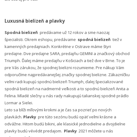
Luxusná bielizeň a plavky
Spodná bielizeň
predávame už 12 rokov a sme naozaj
špecialisti. Okrem eshopu, predávame
spodná bielizeň
tiež v
kamenných predajniach. Konkrétne v Ostrave máme štyri
predajne. Dve predajne SARA, predajňu GEMINI a značkový obchod
Triumph. Ďalej máme predajňu v Košiciach a tiež dve v Brne. To je
pre Vás zárukou, že spodnej bielizni rozumieme. Pre nákup Vám
odporučíme najpredávanejšej značky spodnej bielizne. Zákazníčku
veľmi radi kupujú spodnú bielizeň Triumph, ďalej špecializované
spodná bielizeň na nadmerné veľkosti a to spodnú bielizeň Anita a
Felina. Mladé slečny u nás rady nakupujú talianskej spodné prádlo
Lormar a Sielei.
Leto sa blíži míľovými krokmi a je čas sa pozrieť po nových
plavkách.
Plavky
pre túto sezónu budú opäť veľmi krásne a
odvážne. Hitom budú bikini, ale klasické jednodielne a dvojdielne
plavky budú vévédit predajom.
Plavky
2021 môžete u nás