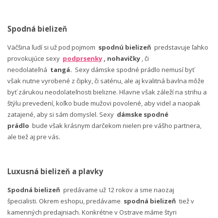
Spodná bielizeň
Väčšina ľudí si už pod pojmom
spodnú bielizeň
predstavuje ľahko
provokujúce sexy
podprsenky
, nohavičky
, či
neodolateľná
tangá.
Sexy dámske spodné prádlo nemusí byť
však nutne vyrobené z čipky, či saténu, ale aj kvalitná bavlna môže
byť zárukou neodolateľnosti bielizne. Hlavne však záleží na strihu a
štýlu prevedení, koľko bude mužovi povolené, aby videl a naopak
zatajené, aby si sám domyslel. Sexy
dámske spodné
prádlo
bude však krásnym darčekom nielen pre vášho partnera,
ale tiež aj pre vás.
Luxusná bielizeň a plavky
Spodná bielizeň
predávame už 12 rokov a sme naozaj
špecialisti. Okrem eshopu, predávame
spodná bielizeň
tiež v
kamenných predajniach. Konkrétne v Ostrave máme štyri