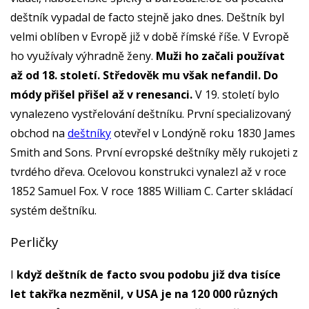
deštník vypadal de facto stejně jako dnes. Deštník byl
velmi oblíben v Evropě již v době římské říše. V Evropě
ho využívaly výhradně ženy.
Muži ho začali používat
až od 18. století. Středověk mu však nefandil. Do
módy přišel přišel až v renesanci.
V 19. století bylo
vynalezeno vystřelování deštníku. První specializovaný
obchod na
deštníky
otevřel v Londýně roku 1830 James
Smith and Sons. První evropské deštníky měly rukojeti z
tvrdého dřeva. Ocelovou konstrukci vynalezl až v roce
1852 Samuel Fox. V roce 1885 William C. Carter skládací
systém deštníku.
Perličky
I
když deštník de facto svou podobu již dva tisíce
let takřka nezměnil, v USA je na 120 000 různých