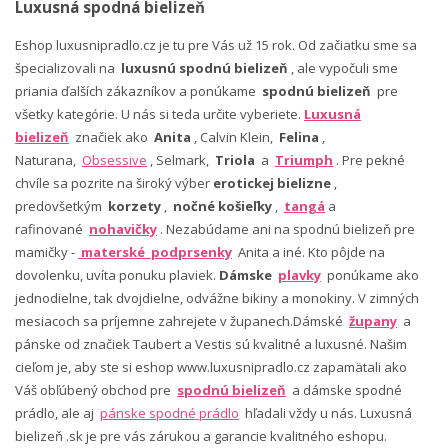
Luxusná spodná bielizeň
Eshop luxusnipradlo.cz je tu pre Vás už 15 rok. Od začiatku sme sa
špecializovali na
luxusnú spodnú bielizeň
, ale vypočuli sme
priania ďalších zákazníkov a ponúkame
spodnú bielizeň
pre
všetky kategórie. U nás si teda určite vyberiete.
Luxusná
bielizeň
značiek ako
Anita
, Calvin Klein,
Felina
,
Naturana,
Obsessive
, Selmark,
Triola
a
Triumph
. Pre pekné
chvíle sa pozrite na široký výber
erotickej bielizne
,
predovšetkým
korzety
,
nočné košieľky
,
tangá
a
rafinované
nohavičky
. Nezabúdame ani na spodnú bielizeň pre
mamičky -
materské podprsenky
Anita a iné. Kto pôjde na
dovolenku, uvíta ponuku plaviek.
Dámske
plavky
ponúkame ako
jednodielne, tak dvojdielne, odvážne bikiny a monokiny. V zimných
mesiacoch sa príjemne zahrejete v županech.Dámské
župany
a
pánske od značiek Taubert a Vestis sú kvalitné a luxusné. Našim
cieľom je, aby ste si eshop www.luxusnipradlo.cz zapamätali ako
Váš obľúbený obchod pre
spodnú bielizeň
a dámske spodné
prádlo, ale aj
pánske spodné prádlo
hľadali vždy u nás. Luxusná
bielizeň .sk je pre vás zárukou a garancie kvalitného eshopu.