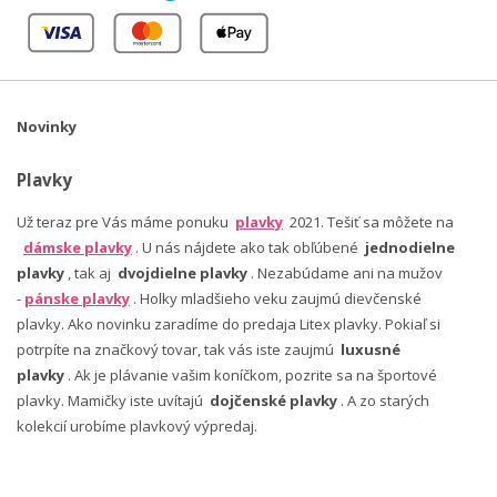
Novinky
Plavky
Už teraz pre Vás máme ponuku
plavky
2021. Tešiť sa môžete na
dámske plavky
. U nás nájdete ako tak obľúbené
jednodielne
plavky
, tak aj
dvojdielne plavky
. Nezabúdame ani na mužov
-
pánske plavky
. Holky mladšieho veku zaujmú dievčenské
plavky. Ako novinku zaradíme do predaja Litex plavky. Pokiaľ si
potrpíte na značkový tovar, tak vás iste zaujmú
luxusné
plavky
. Ak je plávanie vašim koníčkom, pozrite sa na športové
plavky. Mamičky iste uvítajú
dojčenské plavky
. A zo starých
kolekcií urobíme plavkový výpredaj.