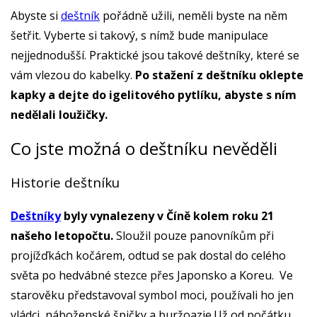
Abyste si
deštník
pořádně užili, neměli byste na něm
šetřit. Vyberte si takový, s nímž bude manipulace
nejjednodušší. Praktické jsou takové deštníky, které se
vám vlezou do kabelky.
Po stažení z deštníku oklepte
kapky a dejte do igelitového pytlíku, abyste s ním
nedělali loužičky.
Co jste možná o deštníku nevěděli
Historie deštníku
Deštníky
byly vynalezeny v Číně kolem roku 21
našeho letopočtu.
Sloužil pouze panovníkům při
projížďkách kočárem, odtud se pak dostal do celého
světa po hedvábné stezce přes Japonsko a Koreu. Ve
starověku představoval symbol moci, používali ho jen
vládci, náboženské špičky a buržoazie.Už od počátku