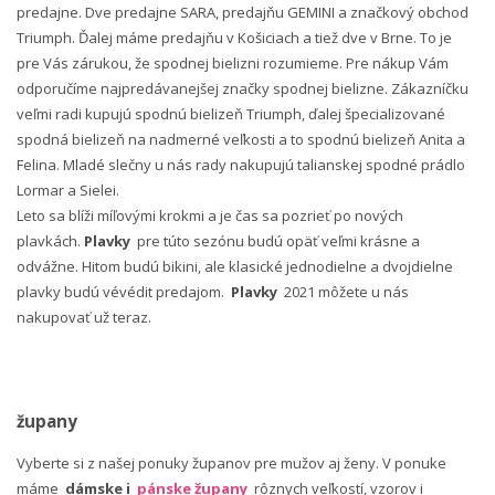
predajne. Dve predajne SARA, predajňu GEMINI a značkový obchod
Triumph. Ďalej máme predajňu v Košiciach a tiež dve v Brne. To je
pre Vás zárukou, že spodnej bielizni rozumieme. Pre nákup Vám
odporučíme najpredávanejšej značky spodnej bielizne. Zákazníčku
veľmi radi kupujú spodnú bielizeň Triumph, ďalej špecializované
spodná bielizeň na nadmerné veľkosti a to spodnú bielizeň Anita a
Felina. Mladé slečny u nás rady nakupujú talianskej spodné prádlo
Lormar a Sielei.
Leto sa blíži míľovými krokmi a je čas sa pozrieť po nových
plavkách.
Plavky
pre túto sezónu budú opäť veľmi krásne a
odvážne. Hitom budú bikini, ale klasické jednodielne a dvojdielne
plavky budú vévédit predajom.
Plavky
2021 môžete u nás
nakupovať už teraz.
župany
Vyberte si z našej ponuky županov pre mužov aj ženy. V ponuke
máme
dámske i
pánske župany
rôznych veľkostí, vzorov i