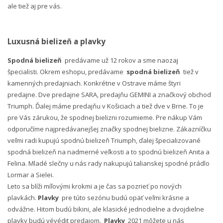
ale tiež aj pre vás.
Luxusná bielizeň a plavky
Spodná bielizeň
predávame už 12 rokov a sme naozaj
špecialisti. Okrem eshopu, predávame
spodná bielizeň
tiež v
kamenných predajniach. Konkrétne v Ostrave máme štyri
predajne. Dve predajne SARA, predajňu GEMINI a značkový obchod
Triumph. Ďalej máme predajňu v Košiciach a tiež dve v Brne. To je
pre Vás zárukou, že spodnej bielizni rozumieme. Pre nákup Vám
odporučíme najpredávanejšej značky spodnej bielizne. Zákazníčku
veľmi radi kupujú spodnú bielizeň Triumph, ďalej špecializované
spodná bielizeň na nadmerné veľkosti a to spodnú bielizeň Anita a
Felina. Mladé slečny u nás rady nakupujú talianskej spodné prádlo
Lormar a Sielei.
Leto sa blíži míľovými krokmi a je čas sa pozrieť po nových
plavkách.
Plavky
pre túto sezónu budú opäť veľmi krásne a
odvážne. Hitom budú bikini, ale klasické jednodielne a dvojdielne
plavky budú vévédit predajom.
Plavky
2021 môžete u nás