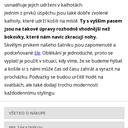
usnadňuje jejich udržení v kalhotách.
Jedním z prvků úspěchu jsou také dobře zvolené
kalhoty, které udrží košili na místě.
Ty s vyšším pasem
jsou na takové úpravy rozhodně vhodnější než
bokovky, které nám navíc zkracují nohy.
Skvělým prvkem našeho šatníku jsou zapomenuté a
podceňované
šle
. Oblékání je jednoduché, proto se
vyplatí je použít v situaci, kdy víme, že se budeme hýbat
a košile si s námi může čas od času zahrát a vyrazit na
procházku. Podvazky se budou určitě hodit na
svatbách, ale také dodají trochu modernosti
každodennímu stylingu.
VŠETKO O NÁKUPE
PRE ZÁKAZNÍKOV