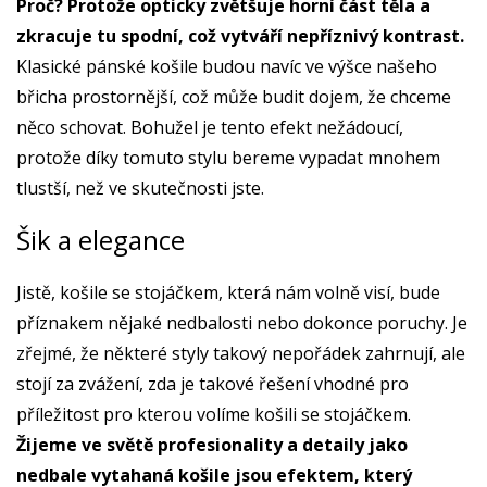
Proč? Protože opticky zvětšuje horní část těla a
zkracuje tu spodní, což vytváří nepříznivý kontrast.
Klasické pánské košile budou navíc ve výšce našeho
břicha prostornější, což může budit dojem, že chceme
něco schovat. Bohužel je tento efekt nežádoucí,
protože díky tomuto stylu bereme vypadat mnohem
tlustší, než ve skutečnosti jste.
Šik a elegance
Jistě, košile se stojáčkem, která nám volně visí, bude
příznakem nějaké nedbalosti nebo dokonce poruchy. Je
zřejmé, že některé styly takový nepořádek zahrnují, ale
stojí za zvážení, zda je takové řešení vhodné pro
příležitost pro kterou volíme košili se stojáčkem.
Žijeme ve světě profesionality a detaily jako
nedbale vytahaná košile jsou efektem, který