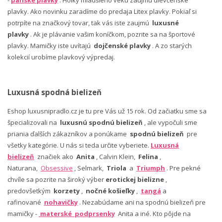
-
pánske plavky
. Holky mladšieho veku zaujmú dievčenské
plavky. Ako novinku zaradíme do predaja Litex plavky. Pokiaľ si
potrpíte na značkový tovar, tak vás iste zaujmú
luxusné
plavky
. Ak je plávanie vašim koníčkom, pozrite sa na športové
plavky. Mamičky iste uvítajú
dojčenské plavky
. A zo starých
kolekcií urobíme plavkový výpredaj.
Luxusná spodná bielizeň
Eshop luxusnipradlo.cz je tu pre Vás už 15 rok. Od začiatku sme sa
špecializovali na
luxusnú spodnú bielizeň
, ale vypočuli sme
priania ďalších zákazníkov a ponúkame
spodnú bielizeň
pre
všetky kategórie. U nás si teda určite vyberiete.
Luxusná
bielizeň
značiek ako
Anita
, Calvin Klein,
Felina
,
Naturana,
Obsessive
, Selmark,
Triola
a
Triumph
. Pre pekné
chvíle sa pozrite na široký výber
erotickej bielizne
,
predovšetkým
korzety
,
nočné košieľky
,
tangá
a
rafinované
nohavičky
. Nezabúdame ani na spodnú bielizeň pre
mamičky -
materské podprsenky
Anita a iné. Kto pôjde na