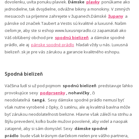
dovolenku, uvíta ponuku plaviek.
Dámske
plavky
ponúkame ako
jednodielne, tak dvojdielne, odvážne bikiny a monokiny. V zimných
mesiacoch sa príjemne zahrejete v županech.Dámské
župany
a
pánske od značiek Taubert a Vestis sú kvalitné a luxusné. Našim
cieľom je, aby ste si eshop www.luxusnipradlo.cz zapamätali ako
Váš obľúbený obchod pre
spodnú bielizeň
a dámske spodné
prádlo, ale aj
pánske spodné prádlo
hľadali vždy u nás. Luxusná
bielizeň .sk je pre vás zárukou a garancie kvalitného eshopu.
Spodná bielizeň
Väčšina ľudí si už pod pojmom
spodnú bielizeň
predstavuje ľahko
provokujúce sexy
podprsenky
, nohavičky
, či
neodolateľná
tangá.
Sexy dámske spodné prádlo nemusí byť
však nutne vyrobené z čipky, či saténu, ale aj kvalitná bavlna môže
byť zárukou neodolateľnosti bielizne. Hlavne však záleží na strihu a
štýlu prevedení, koľko bude mužovi povolené, aby videl a naopak
zatajené, aby si sám domyslel. Sexy
dámske spodné
prádlo
bude však krásnym darčekom nielen pre vášho partnera,