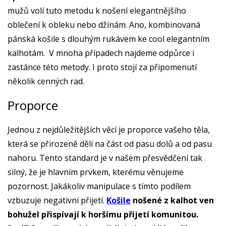
mužů volí tuto metodu k nošení elegantnějšího
oblečení k obleku nebo džínám. Ano, kombinovaná
pánská košile s dlouhým rukávem ke cool elegantním
kalhotám. V mnoha případech najdeme odpůrce i
zastánce této metody. I proto stojí za připomenutí
několik cenných rad.
Proporce
Jednou z nejdůležitějších věcí je proporce vašeho těla,
která se přirozeně dělí na část od pasu dolů a od pasu
nahoru. Tento standard je v našem přesvědčení tak
silný, že je hlavním prvkem, kterému věnujeme
pozornost. Jakákoliv manipulace s tímto podílem
vzbuzuje negativní přijetí.
Košile
nošené z kalhot ven
bohužel přispívají k horšímu přijetí komunitou.