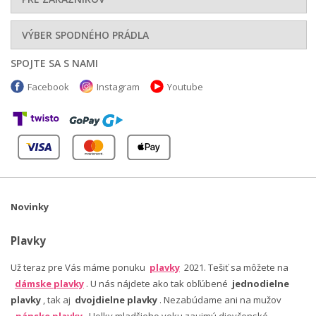
VÝBER SPODNÉHO PRÁDLA
SPOJTE SA S NAMI
Facebook
Instagram
Youtube
Novinky
Plavky
Už teraz pre Vás máme ponuku
plavky
2021. Tešiť sa môžete na
dámske plavky
. U nás nájdete ako tak obľúbené
jednodielne
plavky
, tak aj
dvojdielne plavky
. Nezabúdame ani na mužov