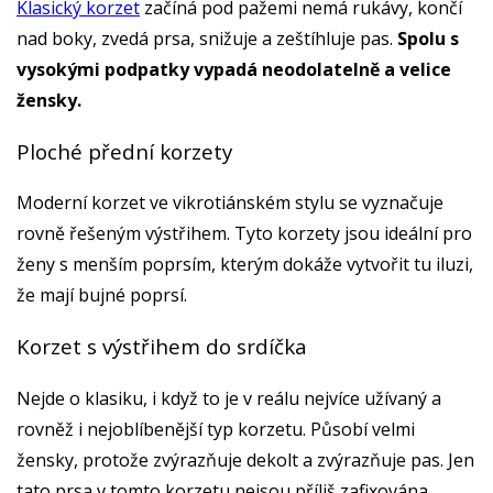
Klasický korzet
začíná pod pažemi nemá rukávy, končí
nad boky, zvedá prsa, snižuje a zeštíhluje pas.
Spolu s
vysokými podpatky vypadá neodolatelně a velice
žensky.
Ploché přední korzety
Moderní korzet ve vikrotiánském stylu se vyznačuje
rovně řešeným výstřihem. Tyto korzety jsou ideální pro
ženy s menším poprsím, kterým dokáže vytvořit tu iluzi,
že mají bujné poprsí.
Korzet s výstřihem do srdíčka
Nejde o klasiku, i když to je v reálu nejvíce užívaný a
rovněž i nejoblíbenější typ korzetu. Působí velmi
žensky, protože zvýrazňuje dekolt a zvýrazňuje pas. Jen
tato prsa v tomto korzetu nejsou příliš zafixována.