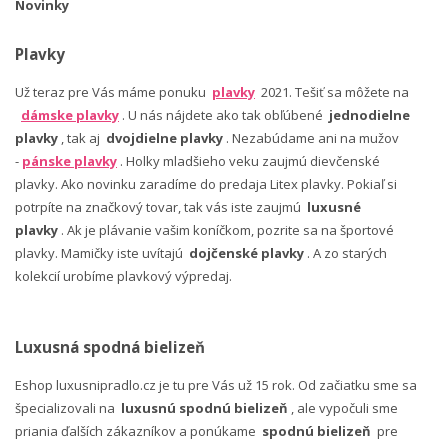
Novinky
Plavky
Už teraz pre Vás máme ponuku
plavky
2021. Tešiť sa môžete na
dámske plavky
. U nás nájdete ako tak obľúbené
jednodielne
plavky
, tak aj
dvojdielne plavky
. Nezabúdame ani na mužov
-
pánske plavky
. Holky mladšieho veku zaujmú dievčenské
plavky. Ako novinku zaradíme do predaja Litex plavky. Pokiaľ si
potrpíte na značkový tovar, tak vás iste zaujmú
luxusné
plavky
. Ak je plávanie vašim koníčkom, pozrite sa na športové
plavky. Mamičky iste uvítajú
dojčenské plavky
. A zo starých
kolekcií urobíme plavkový výpredaj.
Luxusná spodná bielizeň
Eshop luxusnipradlo.cz je tu pre Vás už 15 rok. Od začiatku sme sa
špecializovali na
luxusnú spodnú bielizeň
, ale vypočuli sme
priania ďalších zákazníkov a ponúkame
spodnú bielizeň
pre