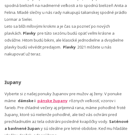
spodná bielizeň na nadmerné veľkosti a to spodnú bielizeň Anita a
Felina. Mladé slečny u nás rady nakupujú talianskej spodné prádlo
Lormar a Sielei.
Leto sa blíži míľovými krokmi a je čas sa pozrieť po nových
plavkách.
Plavky
pre túto sezónu budú opäť veľmi krásne a
odvážne. Hitom budú bikini, ale klasické jednodielne a dvojdielne
plavky budú vévédit predajom.
Plavky
2021 môžete u nás
nakupovať už teraz.
župany
Vyberte si z našej ponuky županov pre mužov aj ženy. V ponuke
máme
dámske i
pánske župany
rôznych veľkostí, vzorov i
farieb. Pre chladné večery aj príjemná rana, máme pohodlné froté
župany, ktoré sú nielenže pohodlné, ale tiež vás ochráni pred
prechladnutím az tela odstráni posledné kvapôčky vody.
Saténové
a bavlnené župan
y sú ideálne pre letné obdobie. Keď mu hľadáte