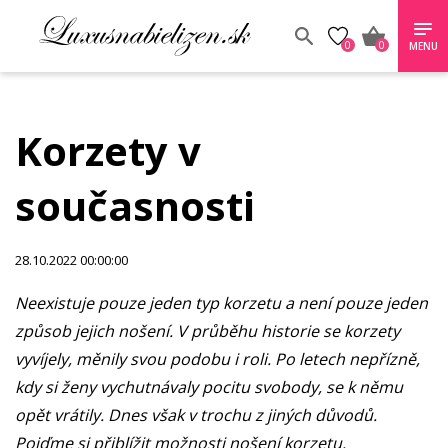
0
0
MENU
Korzety v
současnosti
28.10.2022 00:00:00
Neexistuje pouze jeden typ korzetu a není pouze jeden
způsob jejich nošení. V průběhu historie se korzety
vyvíjely, měnily svou podobu i roli. Po letech nepřízně,
kdy si ženy vychutnávaly pocitu svobody, se k němu
opět vrátily. Dnes však v trochu z jiných důvodů.
Pojďme si přiblížit možnosti nošení korzetu.