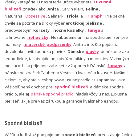
všetky kategórie. U nás si teda určite vyberiete.
Luxusná
bielizeň
značiek ako
Anita
, Calvin Klein,
Felina
,
Naturana,
Obsessive
, Selmark,
Triola
a
Triumph
. Pre pekné
chvíle sa pozrite na široký výber
erotickej bielizne
,
predovšetkým
korzety
,
nočné košieľky
,
tangá
a
rafinované
nohavičky
. Nezabúdame ani na spodnú bielizeň pre
mamičky -
materské podprsenky
Anita a iné. Kto pôjde na
dovolenku, uvíta ponuku plaviek.
Dámske
plavky
ponúkame ako
jednodielne, tak dvojdielne, odvážne bikiny a monokiny. V zimných
mesiacoch sa príjemne zahrejete v županech.Dámské
župany
a
pánske od značiek Taubert a Vestis sú kvalitné a luxusné. Našim
cieľom je, aby ste si eshop www.luxusnipradlo.cz zapamätali ako
Váš obľúbený obchod pre
spodnú bielizeň
a dámske spodné
prádlo, ale aj
pánske spodné prádlo
hľadali vždy u nás. Luxusná
bielizeň .sk je pre vás zárukou a garancie kvalitného eshopu.
Spodná bielizeň
Väčšina ľudí si už pod pojmom
spodnú bielizeň
predstavuje ľahko