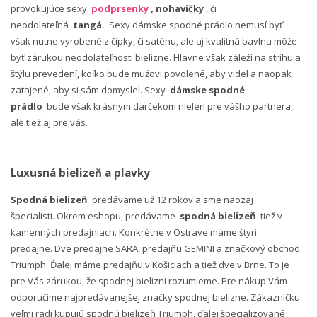
provokujúce sexy
podprsenky
, nohavičky
, či
neodolateľná
tangá.
Sexy dámske spodné prádlo nemusí byť
však nutne vyrobené z čipky, či saténu, ale aj kvalitná bavlna môže
byť zárukou neodolateľnosti bielizne. Hlavne však záleží na strihu a
štýlu prevedení, koľko bude mužovi povolené, aby videl a naopak
zatajené, aby si sám domyslel. Sexy
dámske spodné
prádlo
bude však krásnym darčekom nielen pre vášho partnera,
ale tiež aj pre vás.
Luxusná bielizeň a plavky
Spodná bielizeň
predávame už 12 rokov a sme naozaj
špecialisti. Okrem eshopu, predávame
spodná bielizeň
tiež v
kamenných predajniach. Konkrétne v Ostrave máme štyri
predajne. Dve predajne SARA, predajňu GEMINI a značkový obchod
Triumph. Ďalej máme predajňu v Košiciach a tiež dve v Brne. To je
pre Vás zárukou, že spodnej bielizni rozumieme. Pre nákup Vám
odporučíme najpredávanejšej značky spodnej bielizne. Zákazníčku
veľmi radi kupujú spodnú bielizeň Triumph, ďalej špecializované