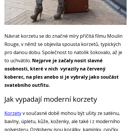
Návrat korzetu se do značné míry přičítá filmu Moulin
Rouge, v němž se objevila spousta korzetů, typických
pro danou dobu. Společnost to natolik šokovalo, až je
to uchvátilo.
Nejprve je začaly nosit slavné
osobnosti, které v nich vyrazily na červený
koberec, na ples anebo si je vybraly jako součást
svatebního outfitu.
Jak vypadají moderní korzety
Korzety
v současné době mohou být ušity ze saténu,
bavlny, úpletu, kůže, koženky, ale také i z moderního
polyesteru. Ozdobeny jsou korálky, kamínky, cvočky,