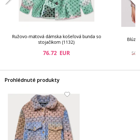
Ružovo-mätová dámska košeľová bunda so
Blúzk
stojačikom (1132)
76.72 EUR
50.
Prohlédnuté produkty