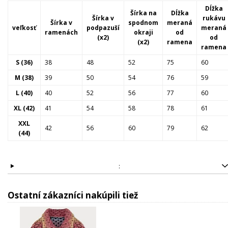
Dĺžka
Šírka na
Dĺžka
Šírka v
rukávu
Šírka v
spodnom
meraná
veľkosť
podpazuší
meraná
ramenách
okraji
od
(x2)
od
(x2)
ramena
ramena
S (36)
38
48
52
75
60
M (38)
39
50
54
76
59
L (40)
40
52
56
77
60
XL (42)
41
54
58
78
61
XXL
42
56
60
79
62
(44)
:
Ostatní zákazníci nakúpili tiež