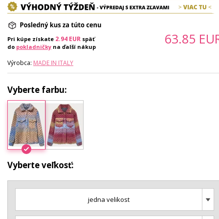
63.85
EU
2.94
EUR
Pri kúpe získate
späť
do
pokladničky
na ďalší nákup
Výrobca:
MADE IN ITALY
Vyberte farbu:
Vyberte veľkosť:
jedna velikost