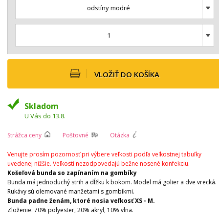
odstíny modré
1
VLOŽIŤ DO KOŠÍKA
Skladom
U Vás do 13.8.
Strážca ceny
Poštovné
Otázka
Venujte prosím pozornosť pri výbere veľkosti podľa veľkostnej tabuľky
uvedenej nižšie. Veľkosti nezodpovedajú bežne nosené konfekciu.
Košeľová bunda so zapínaním na gombíky
Bunda má jednoduchý strih a dĺžku k bokom. Model má golier a dve vrecká.
Rukávy sú olemované manžetami s gombíkmi.
Bunda padne ženám, ktoré nosia veľkosť XS - M.
Zloženie: 70% polyester, 20% akryl, 10% vlna.