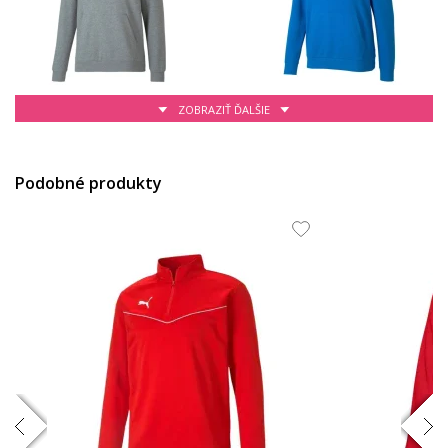
ZOBRAZIŤ ĎALŠIE
48.92 EUR
61.36 EUR
Podobné produkty
61.36 EUR
54.74 EUR