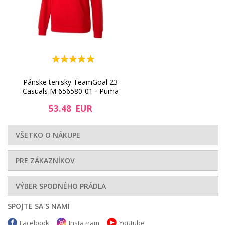
54.74 EUR
61.36 EUR
Pánske tenisky TeamGoal 23
Casuals M 656580-01 - Puma
53.48 EUR
VŠETKO O NÁKUPE
PRE ZÁKAZNÍKOV
VÝBER SPODNÉHO PRÁDLA
SPOJTE SA S NAMI
Facebook
Instagram
Youtube