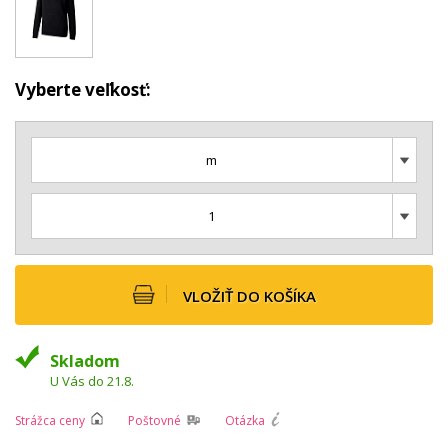
Vyberte veľkosť:
m
1
VLOŽIŤ DO KOŠÍKA
Skladom
U Vás do 21.8.
Strážca ceny
Poštovné
Otázka