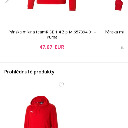
Pánska mikina teamRISE 1 4 Zip M 657394 01 -
Pánska mikin
Puma
61.36 EUR
48.92 EUR
47.67 EUR
83.
Prohlédnuté produkty
61.36 EUR
61.36 EUR