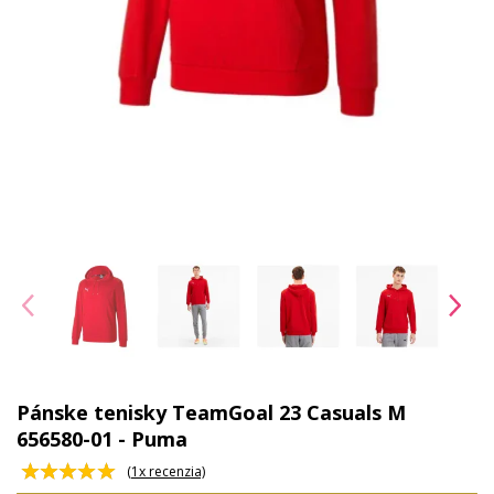
Pánske tenisky TeamGoal 23 Casuals M
656580-01 - Puma
(
1
x recenzia)