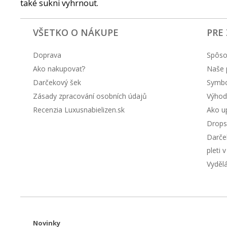
také sukni vyhrnout.
VŠETKO O NÁKUPE
PRE
Doprava
Spôso
Ako nakupovať?
Naše 
Darčekový šek
Symbol
Zásady zpracování osobních údajů
Výhod
Recenzia Luxusnabielizen.sk
Ako up
Drops
Darče
pleti 
Vyděl
Novinky