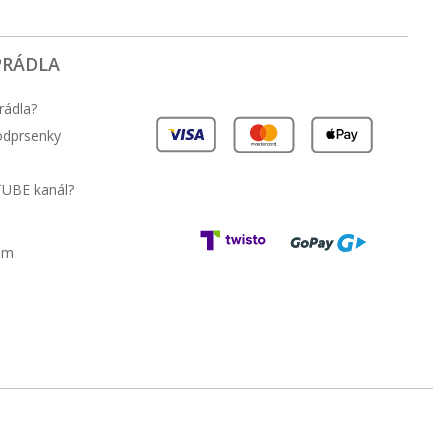
PRÁDLA
rádla?
podprsenky
TUBE kanál?
am