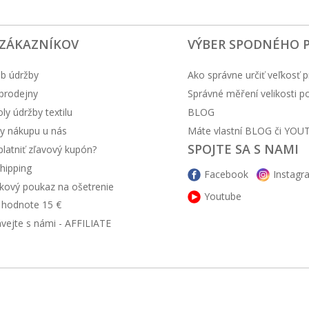
 ZÁKAZNÍKOV
VÝBER SPODNÉHO 
b údržby
Ako správne určiť veľkosť p
prodejny
Správné měření velikosti 
y údržby textilu
BLOG
y nákupu u nás
Máte vlastní BLOG či YOU
SPOJTE SA S NAMI
latniť zľavový kupón?
hipping
Facebook
Instagr
kový poukaz na ošetrenie
Youtube
v hodnote 15 €
ávejte s námi - AFFILIATE