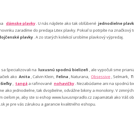
 na
dámske plavky
. U nás nájdete ako tak obľúbené
jednodielne plavk
ovinku zaradíme do predaja Litex plavky. Pokiaľ si potrpíte na značkový t
dojčenské plavky
. A zo starých kolekcií urobíme plavkový výpredaj.
e sa špecializovali na
luxusnú spodnú bielizeň
, ale vypočuli sme pria
ačiek ako
Anita
, Calvin Klein,
Felina
, Naturana,
Obsessive
, Selmark,
T
šieľky
,
tangá
a rafinované
nohavičky
. Nezabúdame ani na spodnú bie
 ako jednodielne, tak dvojdielne, odvážne bikiny a monokiny. V zimný
šim cieľom je, aby ste si eshop www.luxusnipradlo.cz zapamätali ako Váš
 .sk je pre vás zárukou a garancie kvalitného eshopu.