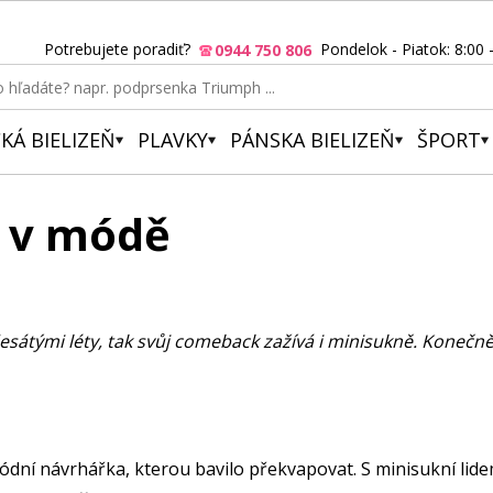
Potrebujete poradiť?
Pondelok - Piatok: 8:00 
0944 750 806
KÁ BIELIZEŇ
PLAVKY
PÁNSKA BIELIZEŇ
ŠPORT
t v módě
esátými léty, tak svůj comeback zažívá i minisukně. Konečně 
dní návrhářka, kterou bavilo překvapovat. S minisukní lide