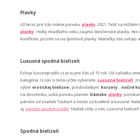
Plavky
Už teraz pre Vás máme ponuku
plavky
2021. Tešiť sa môžete
plavky
. Holky mladšieho veku zaujmú dievčenské plavky. Ako n
koníčkom, pozrite sa na športové plavky. Mamičky iste uvítajú
Luxusná spodná bielizeň
Eshop luxusnipradlo.cz je tu pre Vás už 15 rok. Od začiatku sm
kategórie. U nás si teda určite vyberiete.
Luxusná bielizeň
zn
výber
erotickej bielizne
, predovšetkým
korzety
,
nočné ko
na dovolenku, uvíta ponuku plaviek.
Dámske
plavky
ponúkame
pánske od značiek Taubert a Vestis sú kvalitné a luxusné. Na
aj
pánske spodné prádlo
hľadali vždy u nás. Luxusná bielizeň
Spodná bielizeň