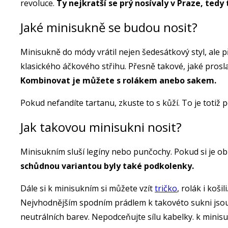
revoluce.
Ty nejkratší se prý nosívaly v Praze, tedy 
Jaké minisukně se budou nosit?
Minisukně do módy vrátil nejen šedesátkový styl, al
klasického áčkového střihu. Přesně takové, jaké prosla
Kombinovat je můžete s rolákem anebo sakem.
Pokud nefandíte tartanu, zkuste to s kůží. To je totiž
Jak takovou minisukni nosit?
Minisukním sluší legíny nebo punčochy. Pokud si je o
schůdnou variantou byly také podkolenky.
Dále si k minisukním si můžete vzít
tričko
, rolák i koš
Nejvhodnějším spodním prádlem k takovéto sukni jso
neutrálních barev. Nepodceňujte sílu kabelky. k mini