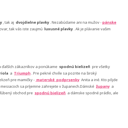
y
, tak aj
dvojdielne plavky
. Nezabúdame ani na mužov -
pánske
ovar, tak vás iste zaujmú
luxusné plavky
. Ak je plávanie vašim
nia ďalších zákazníkov a ponúkame
spodnú bielizeň
pre všetky
riola
a
Triumph
. Pre pekné chvíle sa pozrite na široký
lizeň pre mamičky -
materské podprsenky
Anita a iné. Kto pôjde
ch mesiacoch sa príjemne zahrejete v županech.Dámské
župany
a
 obľúbený obchod pre
spodnú bielizeň
a dámske spodné prádlo, ale