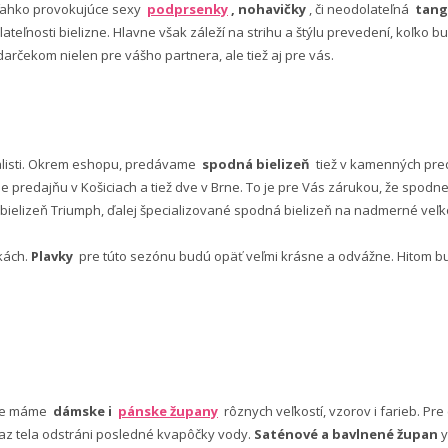
ľahko provokujúce sexy
podprsenky
, nohavičky
, či neodolateľná
tang
lateľnosti bielizne. Hlavne však záleží na strihu a štýlu prevedení, koľko
rčekom nielen pre vášho partnera, ale tiež aj pre vás.
alisti. Okrem eshopu, predávame
spodná bielizeň
tiež v kamenných pred
predajňu v Košiciach a tiež dve v Brne. To je pre Vás zárukou, že spod
ielizeň Triumph, ďalej špecializované spodná bielizeň na nadmerné veľkos
vkách.
Plavky
pre túto sezónu budú opäť veľmi krásne a odvážne. Hitom budú
nuke máme
dámske i
pánske župany
rôznych veľkostí, vzorov i farieb. Pr
 az tela odstráni posledné kvapôčky vody.
Saténové a bavlnené župan
y