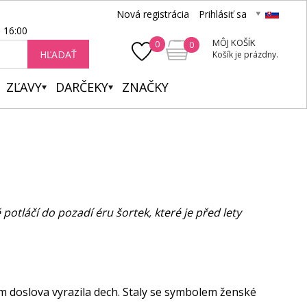
Nová registrácia
Prihlásiť sa
- 16:00
MÔJ KOŠÍK
0
0
HĽADAŤ
Košík je prázdny.
ZĽAVY
DARČEKY
ZNAČKY
potláčí do pozadí éru šortek, které je před lety
m doslova vyrazila dech. Staly se symbolem ženské