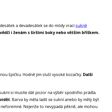
edesátek a devadesátek se do módy vrací
sukně
vědčí i ženám s širšími boky nebo větším bříškem.
enou špičku. Hodně jim sluší vysoké kozačky.
Další
nisukní si musíte dát pozor na výběr spodního prádla.
vidět
. Barva by měla ladit se sukní anebo by měly být
 a neforemné. Nejenže to nevypadá pěkně, ale mohou