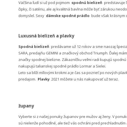
Väčšina ľudí si už pod pojmom
spodnú bielizeň
predstavuje 
čipky, či saténu, ale aj kvalitná bavlna môže byť zárukou neodo
domyslel. Sexy
dámske spodné prádlo
bude však krásnym da
Luxusná bielizeň a plavky
Spodná bielizeň
predávame už 12 rokov a sme naozaj špeci
SARA, predajňu GEMINI a značkový obchod Triumph. Ďalej máme 
značky spodnej bielizne. Zákazníčku veľmi radi kupujú spodnú b
nakupujú talianskej spodné prádlo Lormar a Sielei.
Leto sa blíži míľovými krokmi a je čas sa pozrieť po nových pla
predajom.
Plavky
2021 môžete u nás nakupovať už teraz.
župany
Vyberte si z našej ponuky županov pre mužov aj ženy. V po
sú nielenže pohodlné, ale tiež vás ochráni pred prechladnutím