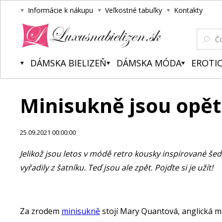
Informácie k nákupu
Veľkostné tabuľky
Kontakty
Luxusnabielizen.sk
DÁMSKA BIELIZEŇ
DÁMSKA MÓDA
EROTIC
Minisukně jsou opě
25.09.2021 00:00:00
Jelikož jsou letos v módě retro kousky inspirované šed
vyřadily z šatníku. Teď jsou ale zpět. Pojďte si je užít!
Za zrodem
minisukně
stojí Mary Quantová, anglická mó