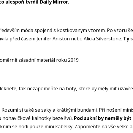
to alespoň tvrdil Daily Mirror.
e především móda spojená s kostkovaným vzorem. Po vzoru š
vila před časem Jenifer Aniston nebo Alicia Silverstone.
Ty s
 poměrně zásadní materiál roku 2019.
bléknete, tak nezapomeňte na boty, které by měly mít uzavř
ili. Rozumí si také se saky a krátkými bundami. Při nošení mi
u nohavičkové kalhotky beze švů.
Pod sukní by neměly být 
sukním se hodí pouze mini kabelky. Zapomeňte na vše velké