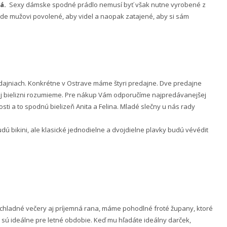
á.
Sexy dámske spodné prádlo nemusí byť však nutne vyrobené z
 bude mužovi povolené, aby videl a naopak zatajené, aby si sám
ajniach. Konkrétne v Ostrave máme štyri predajne. Dve predajne
nej bielizni rozumieme. Pre nákup Vám odporučíme najpredávanejšej
ti a to spodnú bielizeň Anita a Felina. Mladé slečny u nás rady
 bikini, ale klasické jednodielne a dvojdielne plavky budú vévédit
e chladné večery aj príjemná rana, máme pohodlné froté župany, ktoré
 sú ideálne pre letné obdobie. Keď mu hľadáte ideálny darček,