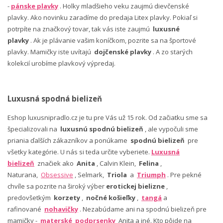
-
pánske plavky
. Holky mladšieho veku zaujmú dievčenské
plavky. Ako novinku zaradíme do predaja Litex plavky. Pokiaľ si
potrpíte na značkový tovar, tak vás iste zaujmú
luxusné
plavky
. Ak je plávanie vašim koníčkom, pozrite sa na športové
plavky. Mamičky iste uvítajú
dojčenské plavky
. A zo starých
kolekcií urobíme plavkový výpredaj.
Luxusná spodná bielizeň
Eshop luxusnipradlo.cz je tu pre Vás už 15 rok. Od začiatku sme sa
špecializovali na
luxusnú spodnú bielizeň
, ale vypočuli sme
priania ďalších zákazníkov a ponúkame
spodnú bielizeň
pre
všetky kategórie. U nás si teda určite vyberiete.
Luxusná
bielizeň
značiek ako
Anita
, Calvin Klein,
Felina
,
Naturana,
Obsessive
, Selmark,
Triola
a
Triumph
. Pre pekné
chvíle sa pozrite na široký výber
erotickej bielizne
,
predovšetkým
korzety
,
nočné košieľky
,
tangá
a
rafinované
nohavičky
. Nezabúdame ani na spodnú bielizeň pre
mamičky -
materské podprsenky
Anita a iné. Kto pôjde na