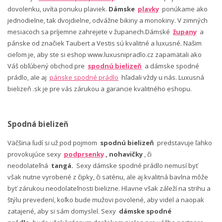
dovolenku, uvíta ponuku plaviek.
Dámske
plavky
ponúkame ako
jednodielne, tak dvojdielne, odvážne bikiny a monokiny. V zimných
mesiacoch sa príjemne zahrejete v županech.Dámské
župany
a
pánske od značiek Taubert a Vestis sú kvalitné a luxusné. Našim
cieľom je, aby ste si eshop www.luxusnipradlo.cz zapamätali ako
Váš obľúbený obchod pre
spodnú bielizeň
a dámske spodné
prádlo, ale aj
pánske spodné prádlo
hľadali vždy u nás. Luxusná
bielizeň .sk je pre vás zárukou a garancie kvalitného eshopu.
Spodná bielizeň
Väčšina ľudí si už pod pojmom
spodnú bielizeň
predstavuje ľahko
provokujúce sexy
podprsenky
, nohavičky
, či
neodolateľná
tangá.
Sexy dámske spodné prádlo nemusí byť
však nutne vyrobené z čipky, či saténu, ale aj kvalitná bavlna môže
byť zárukou neodolateľnosti bielizne. Hlavne však záleží na strihu a
štýlu prevedení, koľko bude mužovi povolené, aby videl a naopak
zatajené, aby si sám domyslel. Sexy
dámske spodné