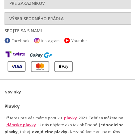
PRE ZÁKAZNÍKOV
VÝBER SPODNÉHO PRÁDLA
SPOJTE SA S NAMI
Facebook
Instagram
Youtube
Novinky
Plavky
Už teraz pre Vás máme ponuku
plavky
2021. Tešiť sa môžete na
dámske plavky
. U nás nájdete ako tak obľúbené
jednodielne
plavky
, tak aj
dvojdielne plavky
. Nezabúdame ani na mužov