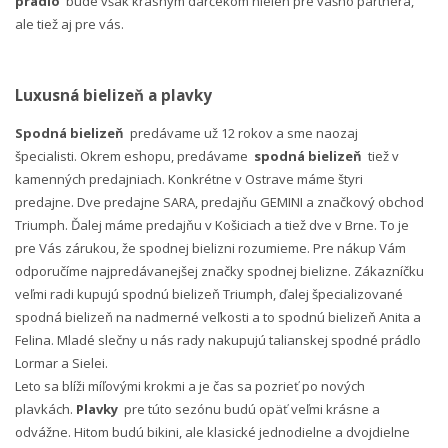
prádlo
bude však krásnym darčekom nielen pre vášho partnera,
ale tiež aj pre vás.
Luxusná bielizeň a plavky
Spodná bielizeň
predávame už 12 rokov a sme naozaj
špecialisti. Okrem eshopu, predávame
spodná bielizeň
tiež v
kamenných predajniach. Konkrétne v Ostrave máme štyri
predajne. Dve predajne SARA, predajňu GEMINI a značkový obchod
Triumph. Ďalej máme predajňu v Košiciach a tiež dve v Brne. To je
pre Vás zárukou, že spodnej bielizni rozumieme. Pre nákup Vám
odporučíme najpredávanejšej značky spodnej bielizne. Zákazníčku
veľmi radi kupujú spodnú bielizeň Triumph, ďalej špecializované
spodná bielizeň na nadmerné veľkosti a to spodnú bielizeň Anita a
Felina. Mladé slečny u nás rady nakupujú talianskej spodné prádlo
Lormar a Sielei.
Leto sa blíži míľovými krokmi a je čas sa pozrieť po nových
plavkách.
Plavky
pre túto sezónu budú opäť veľmi krásne a
odvážne. Hitom budú bikini, ale klasické jednodielne a dvojdielne