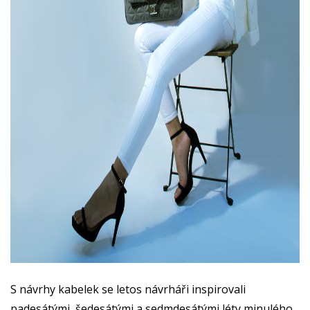
S návrhy kabelek se letos návrháři inspirovali
padesátými, šedesátými a sedmdesátými léty minulého