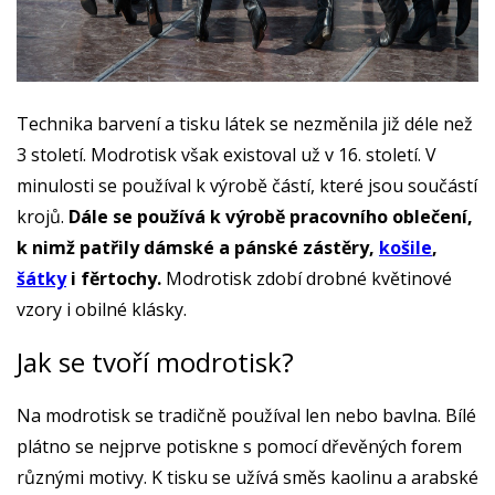
Technika barvení a tisku látek se nezměnila již déle než
3 století. Modrotisk však existoval už v 16. století. V
minulosti se používal k výrobě částí, které jsou součástí
krojů.
Dále se používá k výrobě pracovního oblečení,
k nimž patřily dámské a pánské zástěry,
košile
,
šátky
i fěrtochy.
Modrotisk zdobí drobné květinové
vzory i obilné klásky.
Jak se tvoří modrotisk?
Na modrotisk se tradičně používal len nebo bavlna. Bílé
plátno se nejprve potiskne s pomocí dřevěných forem
různými motivy. K tisku se užívá směs kaolinu a arabské