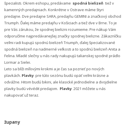
špecialisti. Okrem eshopu, predávame
spodná bielizeň
tiež v
kamenných predajniach. Konkrétne v Ostrave máme štyri
predajne. Dve predajne SARA, predajňu GEMINI a značkový obchod
Triumph. Ďalej máme predajňu v Košiciach a tiež dve v Brne. To je
pre Vás zárukou, že spodnej bielizni rozumieme. Pre nákup Vám
odporučíme najpredávanejšej značky spodnej bielizne. Zákazníčku
veľmi radi kupujú spodnú bielizeň Triumph, ďalej špecializované
spodná bielizeň na nadmerné veľkosti a to spodnú bielizeň Anita a
Felina. Mladé slečny u nás rady nakupujú talianskej spodné prádlo
Lormar a Sielei.
Leto sa blíži míľovými krokmi a je čas sa pozrieť po nových
plavkách.
Plavky
pre túto sezónu budú opäť veľmi krásne a
odvážne. Hitom budú bikini, ale klasické jednodielne a dvojdielne
plavky budú vévédit predajom.
Plavky
2021 môžete u nás
nakupovať už teraz.
župany