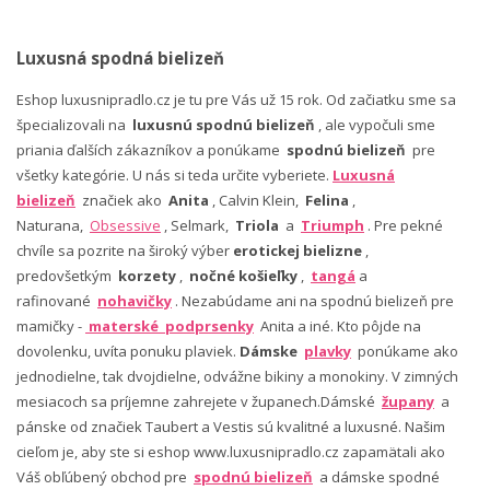
Luxusná spodná bielizeň
Eshop luxusnipradlo.cz je tu pre Vás už 15 rok. Od začiatku sme sa
špecializovali na
luxusnú spodnú bielizeň
, ale vypočuli sme
priania ďalších zákazníkov a ponúkame
spodnú bielizeň
pre
všetky kategórie. U nás si teda určite vyberiete.
Luxusná
bielizeň
značiek ako
Anita
, Calvin Klein,
Felina
,
Naturana,
Obsessive
, Selmark,
Triola
a
Triumph
. Pre pekné
chvíle sa pozrite na široký výber
erotickej bielizne
,
predovšetkým
korzety
,
nočné košieľky
,
tangá
a
rafinované
nohavičky
. Nezabúdame ani na spodnú bielizeň pre
mamičky -
materské podprsenky
Anita a iné. Kto pôjde na
dovolenku, uvíta ponuku plaviek.
Dámske
plavky
ponúkame ako
jednodielne, tak dvojdielne, odvážne bikiny a monokiny. V zimných
mesiacoch sa príjemne zahrejete v županech.Dámské
župany
a
pánske od značiek Taubert a Vestis sú kvalitné a luxusné. Našim
cieľom je, aby ste si eshop www.luxusnipradlo.cz zapamätali ako
Váš obľúbený obchod pre
spodnú bielizeň
a dámske spodné