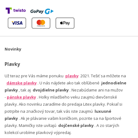
Novinky
Plavky
Už teraz pre Vás máme ponuku
plavky
2021. Tešiť sa môžete na
dámske plavky
. U nás nájdete ako tak obľúbené
jednodielne
plavky
, tak aj
dvojdielne plavky
. Nezabúdame ani na mužov
-
pánske plavky
. Holky mladšieho veku zaujmú dievčenské
plavky. Ako novinku zaradíme do predaja Litex plavky. Pokiaľ si
potrpíte na značkový tovar, tak vás iste zaujmú
luxusné
plavky
. Ak je plávanie vašim koníčkom, pozrite sa na športové
plavky. Mamičky iste uvítajú
dojčenské plavky
. A zo starých
kolekcií urobíme plavkový výpredaj.