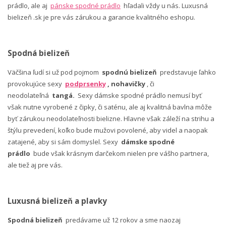
prádlo, ale aj
pánske spodné prádlo
hľadali vždy u nás. Luxusná
bielizeň .sk je pre vás zárukou a garancie kvalitného eshopu.
Spodná bielizeň
Väčšina ľudí si už pod pojmom
spodnú bielizeň
predstavuje ľahko
provokujúce sexy
podprsenky
, nohavičky
, či
neodolateľná
tangá.
Sexy dámske spodné prádlo nemusí byť
však nutne vyrobené z čipky, či saténu, ale aj kvalitná bavlna môže
byť zárukou neodolateľnosti bielizne. Hlavne však záleží na strihu a
štýlu prevedení, koľko bude mužovi povolené, aby videl a naopak
zatajené, aby si sám domyslel. Sexy
dámske spodné
prádlo
bude však krásnym darčekom nielen pre vášho partnera,
ale tiež aj pre vás.
Luxusná bielizeň a plavky
Spodná bielizeň
predávame už 12 rokov a sme naozaj