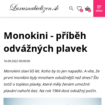
0
0
MENU
Monokini - příběh
odvážných plavek
16.09.2022 00:00:00
Monokini slaví 65 let. Koho by to jen napadlo. A víte, že
první monikini byly mnohem odvážnější než dnes? Šlo
totiž o topless plavky, které měly ženám umožnit
plavání nahoře bez. Na rok 1964 dost odvážný počin.