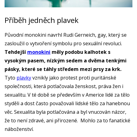
Příběh jedněch plavek
Původní monokini navrhl Rudi Gerneich, gay, který se
zasloužil o vytvoření symbolu pro sexuální revoluci.
Tehdejší
monokini
měly podobu kalhotek s
vysokým pasem, nízkým sedem a dvěma tenkými
pásky, které se táhly středem mezi prsy za krk.
Tyto
plavky
vznikly jako protest proti puritánské
společnosti, která potlačovala ženskost, práva žen i
sexualitu. V té době se především v Americe lidé za tělo
styděli a dost často považovali lidské tělo za hanebnou
věc. Sexualita byla potlačována a byl vnucován názor,
že to není zdravé, ani přirozené. Mohlo za to fanatické
náboženství.