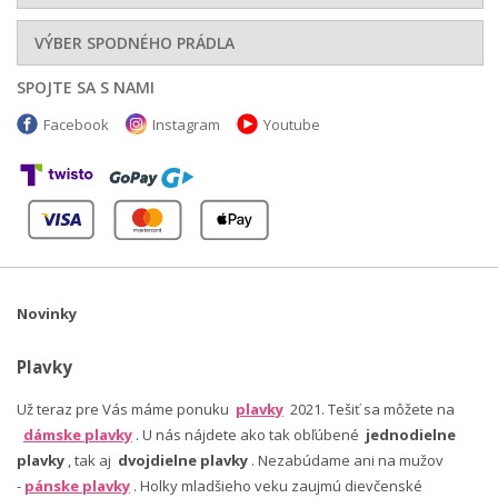
VÝBER SPODNÉHO PRÁDLA
SPOJTE SA S NAMI
Facebook
Instagram
Youtube
Novinky
Plavky
Už teraz pre Vás máme ponuku
plavky
2021. Tešiť sa môžete na
dámske plavky
. U nás nájdete ako tak obľúbené
jednodielne
plavky
, tak aj
dvojdielne plavky
. Nezabúdame ani na mužov
-
pánske plavky
. Holky mladšieho veku zaujmú dievčenské