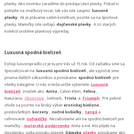
plavky. Ako novinku zaradíme do predaja Litex plavky. Pokiaľ si
potrpíte na značkový tovar, tak vás iste zaujmú
luxusné
plavky
. Ak je plávanie vašim koníčkom, pozrite sa na športové
plavky. Mamičky iste uvítajú
dojčenské plavky
. A zo starých
kolekcií urobíme plavkový výpredaj.
Luxusná spodná bielizeň
Eshop luxusnipradlo.cz je tu pre Vás už 15 rok. Od začiatku sme sa
špecializovali na
luxusnú spodnú bielizeň
, ale vypočuli sme
priania ďalších zákazníkov a ponúkame
spodnú bielizeň
pre
všetky kategórie. U nás si teda určite vyberiete.
Luxusná
bielizeň
značiek ako
Anita
, Calvin Klein,
Felina
,
Naturana,
Obsessive
, Selmark,
Triola
a
Triumph
. Pre pekné
chvíle sa pozrite na široký výber
erotickej bielizne
,
predovšetkým
korzety
,
nočné košieľky
,
tangá
a
rafinované
nohavičky
. Nezabúdame ani na spodnú bielizeň pre
mamičky -
materské podprsenky
Anita a iné. Kto pôjde na
dovolenku, uvíta ponuku plaviek.
Dámske
plavky
ponúkame ako