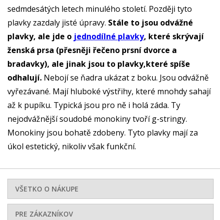
sedmdesátých letech minulého století. Později tyto
plavky zazdaly jisté úpravy.
Stále to jsou odvážné
plavky, ale jde o
jednodílné plavky
, které skrývají
ženská prsa (přesněji řečeno prsní dvorce a
bradavky), ale jinak jsou to plavky,které spíše
odhalují.
Nebojí se ňadra ukázat z boku. Jsou odvážně
vyřezávané. Mají hluboké výstřihy, které mnohdy sahají
až k pupíku. Typická jsou pro ně i holá záda. Ty
nejodvážnější soudobé monokiny tvoří g-stringy.
Monokiny jsou bohatě zdobeny. Tyto plavky mají za
úkol estetický, nikoliv však funkční.
VŠETKO O NÁKUPE
PRE ZÁKAZNÍKOV