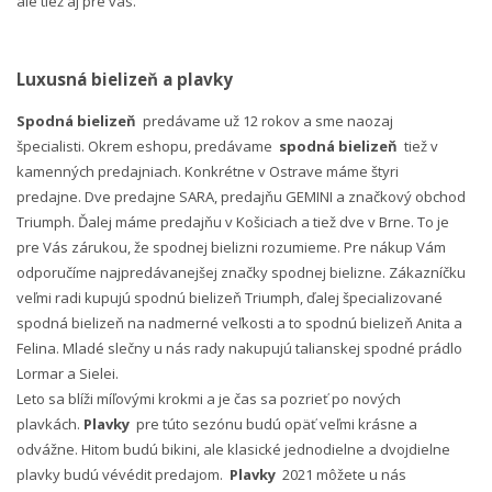
ale tiež aj pre vás.
Luxusná bielizeň a plavky
Spodná bielizeň
predávame už 12 rokov a sme naozaj
špecialisti. Okrem eshopu, predávame
spodná bielizeň
tiež v
kamenných predajniach. Konkrétne v Ostrave máme štyri
predajne. Dve predajne SARA, predajňu GEMINI a značkový obchod
Triumph. Ďalej máme predajňu v Košiciach a tiež dve v Brne. To je
pre Vás zárukou, že spodnej bielizni rozumieme. Pre nákup Vám
odporučíme najpredávanejšej značky spodnej bielizne. Zákazníčku
veľmi radi kupujú spodnú bielizeň Triumph, ďalej špecializované
spodná bielizeň na nadmerné veľkosti a to spodnú bielizeň Anita a
Felina. Mladé slečny u nás rady nakupujú talianskej spodné prádlo
Lormar a Sielei.
Leto sa blíži míľovými krokmi a je čas sa pozrieť po nových
plavkách.
Plavky
pre túto sezónu budú opäť veľmi krásne a
odvážne. Hitom budú bikini, ale klasické jednodielne a dvojdielne
plavky budú vévédit predajom.
Plavky
2021 môžete u nás