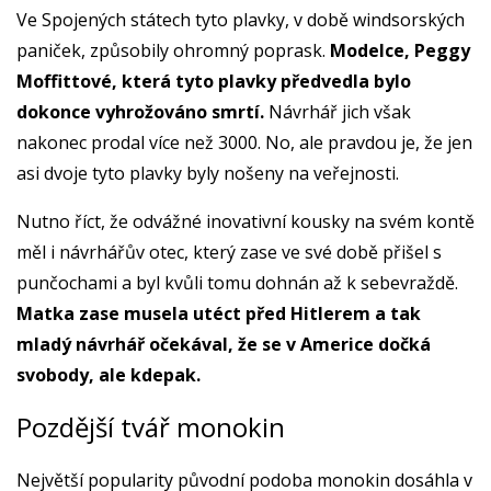
Ve Spojených státech tyto plavky, v době windsorských
paniček, způsobily ohromný poprask.
Modelce, Peggy
Moffittové, která tyto plavky předvedla bylo
dokonce vyhrožováno smrtí.
Návrhář jich však
nakonec prodal více než 3000. No, ale pravdou je, že jen
asi dvoje tyto plavky byly nošeny na veřejnosti.
Nutno říct, že odvážné inovativní kousky na svém kontě
měl i návrhářův otec, který zase ve své době přišel s
punčochami a byl kvůli tomu dohnán až k sebevraždě.
Matka zase musela utéct před Hitlerem a tak
mladý návrhář očekával, že se v Americe dočká
svobody, ale kdepak.
Pozdější tvář monokin
Největší popularity původní podoba monokin dosáhla v