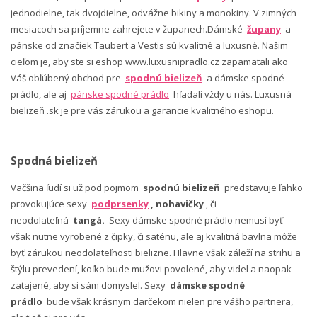
jednodielne, tak dvojdielne, odvážne bikiny a monokiny. V zimných
mesiacoch sa príjemne zahrejete v županech.Dámské
župany
a
pánske od značiek Taubert a Vestis sú kvalitné a luxusné. Našim
cieľom je, aby ste si eshop www.luxusnipradlo.cz zapamätali ako
Váš obľúbený obchod pre
spodnú bielizeň
a dámske spodné
prádlo, ale aj
pánske spodné prádlo
hľadali vždy u nás. Luxusná
bielizeň .sk je pre vás zárukou a garancie kvalitného eshopu.
Spodná bielizeň
Väčšina ľudí si už pod pojmom
spodnú bielizeň
predstavuje ľahko
provokujúce sexy
podprsenky
, nohavičky
, či
neodolateľná
tangá.
Sexy dámske spodné prádlo nemusí byť
však nutne vyrobené z čipky, či saténu, ale aj kvalitná bavlna môže
byť zárukou neodolateľnosti bielizne. Hlavne však záleží na strihu a
štýlu prevedení, koľko bude mužovi povolené, aby videl a naopak
zatajené, aby si sám domyslel. Sexy
dámske spodné
prádlo
bude však krásnym darčekom nielen pre vášho partnera,