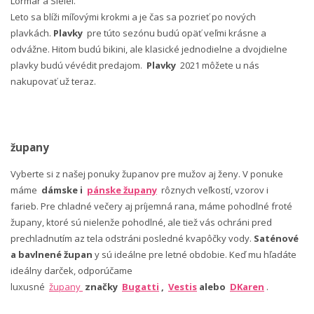
Lormar a Sielei.
Leto sa blíži míľovými krokmi a je čas sa pozrieť po nových
plavkách.
Plavky
pre túto sezónu budú opäť veľmi krásne a
odvážne. Hitom budú bikini, ale klasické jednodielne a dvojdielne
plavky budú vévédit predajom.
Plavky
2021 môžete u nás
nakupovať už teraz.
župany
Vyberte si z našej ponuky županov pre mužov aj ženy. V ponuke
máme
dámske i
pánske župany
rôznych veľkostí, vzorov i
farieb. Pre chladné večery aj príjemná rana, máme pohodlné froté
župany, ktoré sú nielenže pohodlné, ale tiež vás ochráni pred
prechladnutím az tela odstráni posledné kvapôčky vody.
Saténové
a bavlnené župan
y sú ideálne pre letné obdobie. Keď mu hľadáte
ideálny darček, odporúčame
luxusné
župany
značky
Bugatti
,
Vestis
alebo
DKaren
.