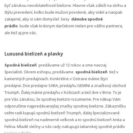
byť zárukou neodolateľnosti bielizne. Hlavne však záleží na strihu a
štýlu prevedení, koľko bude mužovi povolené, aby videl a naopak
zatajené, aby si sám domyslel. Sexy
dámske spodné
prádlo
bude však krásnym darčekom nielen pre vášho partnera,
ale tiež aj pre vás.
Luxusná bielizeň a plavky
Spodná bielizeň
predávame už 12 rokov a sme naozaj
špecialisti. Okrem eshopu, predávame
spodná bielizeň
tiež v
kamenných predajniach. Konkrétne v Ostrave máme štyri
predajne. Dve predajne SARA, predajňu GEMINI a značkový obchod
Triumph. Ďalej máme predajňu v Košiciach a tiež dve v Brne. To je
pre Vás zárukou, že spodnej bielizni rozumieme. Pre nákup Vám
odporučíme najpredávanejšej značky spodnej bielizne. Zákazníčku
veľmi radi kupujú spodnú bielizeň Triumph, ďalej špecializované
spodná bielizeň na nadmerné veľkosti a to spodnú bielizeň Anita a
Felina. Mladé slečny u nás rady nakupujú talianskej spodné prádlo