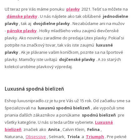
Už teraz pre Vás máme ponuku
plavky
2021. Tešiť sa môžete na
dámske plavky
. U nás nájdete ako tak obľúbené
jednodielne
plavky
, tak aj
dvojdielne plavky
. Nezabúdame ani na mužov
-
pánske plavky
. Holky mladšieho veku zaujmú dievčenské
plavky. Ako novinku zaradíme do predaja Litex plavky. Pokiaľ si
potrpíte na značkový tovar, tak vás iste zaujmú
luxusné
plavky
. Ak je plávanie vašim koníčkom, pozrite sa na športové
plavky. Mamičky iste uvítajú
dojčenské plavky
. A zo starých
kolekcií urobíme plavkový výpredaj.
Luxusná spodná bielizeň
Eshop luxusnipradlo.cz je tu pre Vás už 15 rok. Od začiatku sme sa
špecializovali na
luxusnú spodnú bielizeň
, ale vypočuli sme
priania ďalších zákazníkov a ponúkame
spodnú bielizeň
pre
všetky kategórie. U nás si teda určite vyberiete.
Luxusná
bielizeň
značiek ako
Anita
, Calvin Klein,
Felina
,
Naturana,
Obsessive
, Selmark,
Triola
a
Triumph
. Pre pekné