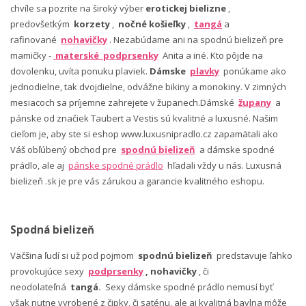
chvíle sa pozrite na široký výber
erotickej bielizne
,
predovšetkým
korzety
,
nočné košieľky
,
tangá
a
rafinované
nohavičky
. Nezabúdame ani na spodnú bielizeň pre
mamičky -
materské podprsenky
Anita a iné. Kto pôjde na
dovolenku, uvíta ponuku plaviek.
Dámske
plavky
ponúkame ako
jednodielne, tak dvojdielne, odvážne bikiny a monokiny. V zimných
mesiacoch sa príjemne zahrejete v županech.Dámské
župany
a
pánske od značiek Taubert a Vestis sú kvalitné a luxusné. Našim
cieľom je, aby ste si eshop www.luxusnipradlo.cz zapamätali ako
Váš obľúbený obchod pre
spodnú bielizeň
a dámske spodné
prádlo, ale aj
pánske spodné prádlo
hľadali vždy u nás. Luxusná
bielizeň .sk je pre vás zárukou a garancie kvalitného eshopu.
Spodná bielizeň
Väčšina ľudí si už pod pojmom
spodnú bielizeň
predstavuje ľahko
provokujúce sexy
podprsenky
, nohavičky
, či
neodolateľná
tangá.
Sexy dámske spodné prádlo nemusí byť
však nutne vyrobené z čipky, či saténu, ale aj kvalitná bavlna môže