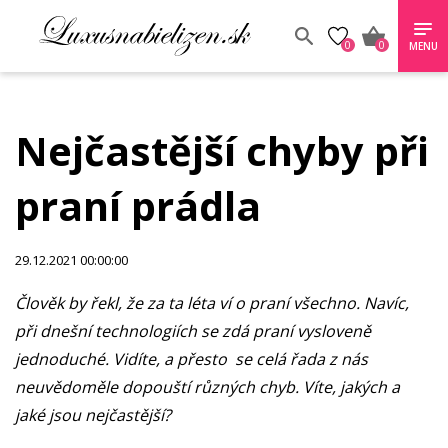
0
0
MENU
Nejčastější chyby při
praní prádla
29.12.2021 00:00:00
Člověk by řekl, že za ta léta ví o praní všechno. Navíc,
při dnešní technologiích se zdá praní vysloveně
jednoduché. Vidíte, a přesto se celá řada z nás
neuvědoměle dopouští různých chyb. Víte, jakých a
jaké jsou nejčastější?