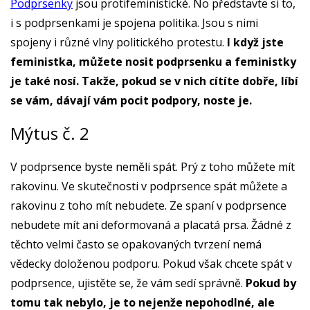
Podprsenky
jsou protifeministické. No představte si to,
i s podprsenkami je spojena politika. Jsou s nimi
spojeny i různé vlny politického protestu.
I když jste
feministka, můžete nosit podprsenku a feministky
je také nosí. Takže, pokud se v nich cítíte dobře, líbí
se vám, dávají vám pocit podpory, noste je.
Mýtus č. 2
V podprsence byste neměli spát. Prý z toho můžete mít
rakovinu. Ve skutečnosti v podprsence spát můžete a
rakovinu z toho mít nebudete. Ze spaní v podprsence
nebudete mít ani deformovaná a placatá prsa. Žádné z
těchto velmi často se opakovaných tvrzení nemá
vědecky doloženou podporu. Pokud však chcete spát v
podprsence, ujistěte se, že vám sedí správně.
Pokud by
tomu tak nebylo, je to nejenže nepohodlné, ale