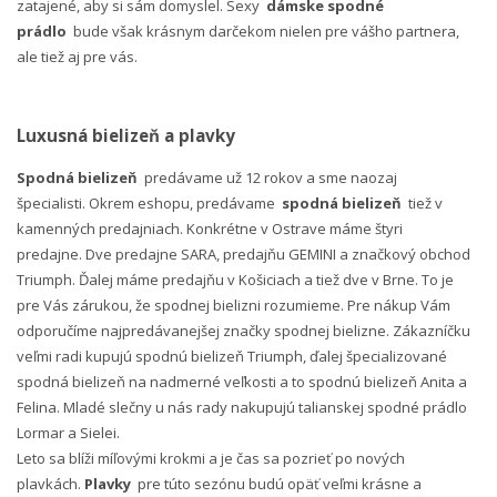
zatajené, aby si sám domyslel. Sexy
dámske spodné
prádlo
bude však krásnym darčekom nielen pre vášho partnera,
ale tiež aj pre vás.
Luxusná bielizeň a plavky
Spodná bielizeň
predávame už 12 rokov a sme naozaj
špecialisti. Okrem eshopu, predávame
spodná bielizeň
tiež v
kamenných predajniach. Konkrétne v Ostrave máme štyri
predajne. Dve predajne SARA, predajňu GEMINI a značkový obchod
Triumph. Ďalej máme predajňu v Košiciach a tiež dve v Brne. To je
pre Vás zárukou, že spodnej bielizni rozumieme. Pre nákup Vám
odporučíme najpredávanejšej značky spodnej bielizne. Zákazníčku
veľmi radi kupujú spodnú bielizeň Triumph, ďalej špecializované
spodná bielizeň na nadmerné veľkosti a to spodnú bielizeň Anita a
Felina. Mladé slečny u nás rady nakupujú talianskej spodné prádlo
Lormar a Sielei.
Leto sa blíži míľovými krokmi a je čas sa pozrieť po nových
plavkách.
Plavky
pre túto sezónu budú opäť veľmi krásne a