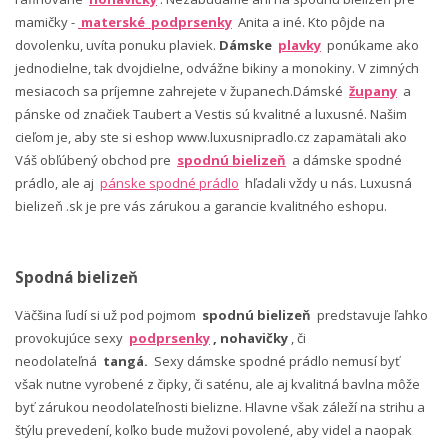
mamičky -
materské podprsenky
Anita a iné. Kto pôjde na
dovolenku, uvíta ponuku plaviek.
Dámske
plavky
ponúkame ako
jednodielne, tak dvojdielne, odvážne bikiny a monokiny. V zimných
mesiacoch sa príjemne zahrejete v županech.Dámské
župany
a
pánske od značiek Taubert a Vestis sú kvalitné a luxusné. Našim
cieľom je, aby ste si eshop www.luxusnipradlo.cz zapamätali ako
Váš obľúbený obchod pre
spodnú bielizeň
a dámske spodné
prádlo, ale aj
pánske spodné prádlo
hľadali vždy u nás. Luxusná
bielizeň .sk je pre vás zárukou a garancie kvalitného eshopu.
Spodná bielizeň
Väčšina ľudí si už pod pojmom
spodnú bielizeň
predstavuje ľahko
provokujúce sexy
podprsenky
, nohavičky
, či
neodolateľná
tangá.
Sexy dámske spodné prádlo nemusí byť
však nutne vyrobené z čipky, či saténu, ale aj kvalitná bavlna môže
byť zárukou neodolateľnosti bielizne. Hlavne však záleží na strihu a
štýlu prevedení, koľko bude mužovi povolené, aby videl a naopak