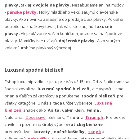
plavky
, tak aj
dvojdielne plavky
. Nezabúdame ani na mužov
-
pánske plavky
. Holky mladšieho veku zaujmú dievčenské
plavky. Ako novinku zaradíme do predaja Litex plavky. Pokiaľ si
potrpíte na značkový tovar, tak vás iste zaujmú
luxusné
plavky
. Ak je plávanie vašim koníčkom, pozrite sa na športové
plavky. Mamičky iste uvítajú
dojčenské plavky
. A zo starých
kolekcií urobíme plavkový výpredaj.
Luxusná spodná bielizeň
Eshop luxusnipradlo.cz je tu pre Vás už 15 rok. Od začiatku sme sa
špecializovali na
luxusnú spodnú bielizeň
, ale vypočuli sme
priania ďalších zákazníkov a ponúkame
spodnú bielizeň
pre
všetky kategórie. U nás si teda určite vyberiete.
Luxusná
bielizeň
značiek ako
Anita
, Calvin Klein,
Felina
,
Naturana,
Obsessive
, Selmark,
Triola
a
Triumph
. Pre pekné
chvíle sa pozrite na široký výber
erotickej bielizne
,
predovšetkým
korzety
,
nočné košieľky
,
tangá
a
rafinované
nohavičky
. Nezabúdame ani na spodnú bielizeň pre