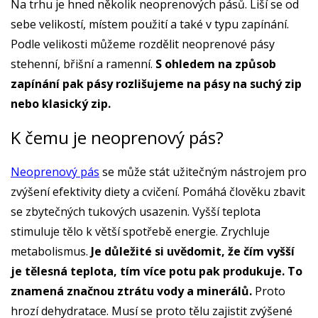
Na trhu je hned několik neoprenových pásů. Liší se od
sebe velikostí, místem použití a také v typu zapínání.
Podle velikosti můžeme rozdělit neoprenové pásy
stehenní, břišní a ramenní.
S ohledem na způsob
zapínání pak pásy rozlišujeme na pásy na suchý zip
nebo klasický zip.
K čemu je neoprenový pás?
Neoprenový pás
se může stát užitečným nástrojem pro
zvýšení efektivity diety a cvičení. Pomáhá člověku zbavit
se zbytečných tukových usazenin. Vyšší teplota
stimuluje tělo k větší spotřebě energie. Zrychluje
metabolismus.
Je důležité si uvědomit, že čím vyšší
je tělesná teplota, tím více potu pak produkuje. To
znamená značnou ztrátu vody a minerálů.
Proto
hrozí dehydratace. Musí se proto tělu zajistit zvýšené