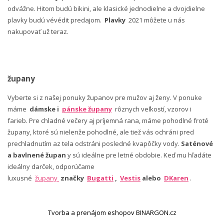
odvážne. Hitom budú bikini, ale klasické jednodielne a dvojdielne
plavky budú vévédit predajom.
Plavky
2021 môžete u nás
nakupovať už teraz.
župany
Vyberte si z našej ponuky županov pre mužov aj ženy. V ponuke
máme
dámske i
pánske župany
rôznych veľkostí, vzorov i
farieb. Pre chladné večery aj príjemná rana, máme pohodlné froté
župany, ktoré sú nielenže pohodlné, ale tiež vás ochráni pred
prechladnutím az tela odstráni posledné kvapôčky vody.
Saténové
a bavlnené župan
y sú ideálne pre letné obdobie. Keď mu hľadáte
ideálny darček, odporúčame
luxusné
župany
značky
Bugatti
,
Vestis
alebo
DKaren
.
Tvorba a prenájom eshopov BINARGON.cz