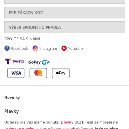
PRE ZÁKAZNÍKOV
VÝBER SPODNÉHO PRÁDLA
SPOJTE SA S NAMI
Facebook
Instagram
Youtube
Novinky
Plavky
Už teraz pre Vás máme ponuku
plavky
2021. Tešiť sa môžete na
dámske plavky
. U nás nájdete ako tak obľúbené
jednodielne