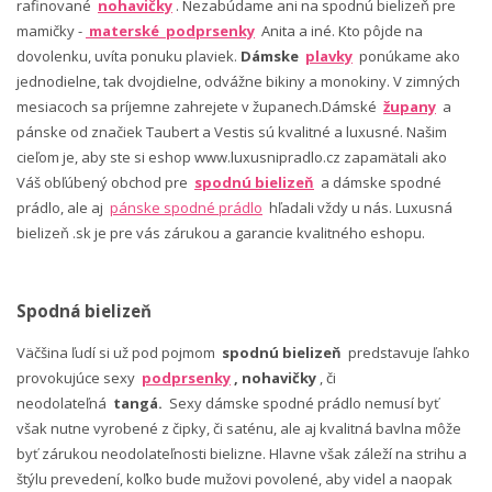
rafinované
nohavičky
. Nezabúdame ani na spodnú bielizeň pre
mamičky -
materské podprsenky
Anita a iné. Kto pôjde na
dovolenku, uvíta ponuku plaviek.
Dámske
plavky
ponúkame ako
jednodielne, tak dvojdielne, odvážne bikiny a monokiny. V zimných
mesiacoch sa príjemne zahrejete v županech.Dámské
župany
a
pánske od značiek Taubert a Vestis sú kvalitné a luxusné. Našim
cieľom je, aby ste si eshop www.luxusnipradlo.cz zapamätali ako
Váš obľúbený obchod pre
spodnú bielizeň
a dámske spodné
prádlo, ale aj
pánske spodné prádlo
hľadali vždy u nás. Luxusná
bielizeň .sk je pre vás zárukou a garancie kvalitného eshopu.
Spodná bielizeň
Väčšina ľudí si už pod pojmom
spodnú bielizeň
predstavuje ľahko
provokujúce sexy
podprsenky
, nohavičky
, či
neodolateľná
tangá.
Sexy dámske spodné prádlo nemusí byť
však nutne vyrobené z čipky, či saténu, ale aj kvalitná bavlna môže
byť zárukou neodolateľnosti bielizne. Hlavne však záleží na strihu a
štýlu prevedení, koľko bude mužovi povolené, aby videl a naopak