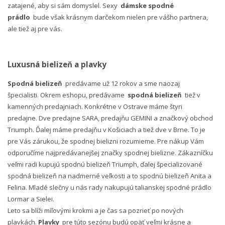
zatajené, aby si sám domyslel. Sexy
dámske spodné
prádlo
bude však krásnym darčekom nielen pre vášho partnera,
ale tiež aj pre vás.
Luxusná bielizeň a plavky
Spodná bielizeň
predávame už 12 rokov a sme naozaj
špecialisti. Okrem eshopu, predávame
spodná bielizeň
tiež v
kamenných predajniach. Konkrétne v Ostrave máme štyri
predajne. Dve predajne SARA, predajňu GEMINI a značkový obchod
Triumph. Ďalej máme predajňu v Košiciach a tiež dve v Brne. To je
pre Vás zárukou, že spodnej bielizni rozumieme. Pre nákup Vám
odporučíme najpredávanejšej značky spodnej bielizne. Zákazníčku
veľmi radi kupujú spodnú bielizeň Triumph, ďalej špecializované
spodná bielizeň na nadmerné veľkosti a to spodnú bielizeň Anita a
Felina. Mladé slečny u nás rady nakupujú talianskej spodné prádlo
Lormar a Sielei.
Leto sa blíži míľovými krokmi a je čas sa pozrieť po nových
plavkách.
Plavky
pre túto sezónu budú opäť veľmi krásne a