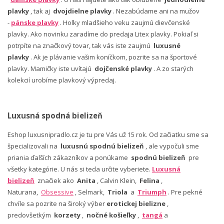
plavky
, tak aj
dvojdielne plavky
. Nezabúdame ani na mužov
-
pánske plavky
. Holky mladšieho veku zaujmú dievčenské
plavky. Ako novinku zaradíme do predaja Litex plavky. Pokiaľ si
potrpíte na značkový tovar, tak vás iste zaujmú
luxusné
plavky
. Ak je plávanie vašim koníčkom, pozrite sa na športové
plavky. Mamičky iste uvítajú
dojčenské plavky
. A zo starých
kolekcií urobíme plavkový výpredaj.
Luxusná spodná bielizeň
Eshop luxusnipradlo.cz je tu pre Vás už 15 rok. Od začiatku sme sa
špecializovali na
luxusnú spodnú bielizeň
, ale vypočuli sme
priania ďalších zákazníkov a ponúkame
spodnú bielizeň
pre
všetky kategórie. U nás si teda určite vyberiete.
Luxusná
bielizeň
značiek ako
Anita
, Calvin Klein,
Felina
,
Naturana,
Obsessive
, Selmark,
Triola
a
Triumph
. Pre pekné
chvíle sa pozrite na široký výber
erotickej bielizne
,
predovšetkým
korzety
,
nočné košieľky
,
tangá
a