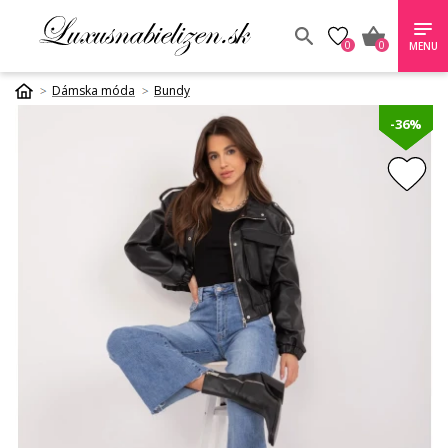
0
0
MENU
Dámska móda
Bundy
-36%