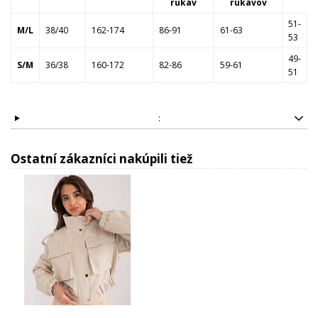
rukáv
rukávov
51-
M/L
38/40
162-174
86-91
61-63
53
49-
S/M
36/38
160-172
82-86
59-61
51
:
Ostatní zákazníci nakúpili tiež