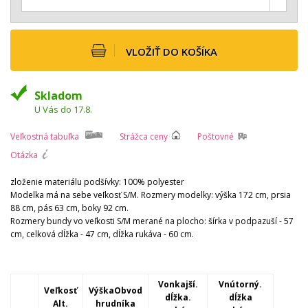
VLOŽIŤ DO KOŠÍKA
Skladom
U Vás do 17.8.
Veľkostná tabuľka
Strážca ceny
Poštovné
Otázka
zloženie materiálu podšívky: 100% polyester
Modelka má na sebe veľkosť S/M. Rozmery modelky: výška 172 cm, prsia
88 cm, pás 63 cm, boky 92 cm.
Rozmery bundy vo veľkosti S/M merané na plocho: šírka v podpazuší - 57
cm, celková dĺžka - 47 cm, dĺžka rukáva - 60 cm.
Vonkajší.
Vnútorný.
Veľkosť
VýškaObvod
dĺžka.
dĺžka
Alt.
hrudníka