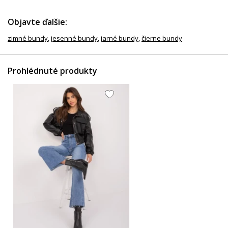
55.97 EUR
Objavte ďalšie:
zimné bundy
,
jesenné bundy
,
jarné bundy
,
čierne bundy
Prohlédnuté produkty