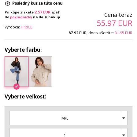
2.57
EUR
Pri kúpe získate
späť
Cena teraz
do
pokladničky
na ďalší nákup
55.97
EUR
Výrobca:
FPRICE
EUR
, dnes ušetríte:
31.95
EUR
87.92
Vyberte farbu:
Vyberte veľkosť:
M/L
1