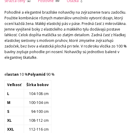
Strážca ceny
Poštovné
Otázka
Pohodlné a elegantné brazílske nohavičky na zvýraznenie tvaru zadočku.
Použitie kombinácie rôznych materiálov umožnilo vytvoriť dizajn, ktorý
ocení každá žena. Mäkký elastický pás v páse. Predná časť z mikrovlákna.
Jemne vyvýšené boky z elastického a mäkkého tylu dodávajú postave
ľahkosť. Celok dopĺňa mašlička so zlatým detailom. Zadná časť z hladkej
elastickej sieťoviny s motívom pruhov, ktoré zmyselne zvýrazňujú
zadoček, bez švov a elastická plochá pri tele. V rozkroku vložka zo 100 %
bavlny zvyšuje pohodlie pri nosení. Nohavičky sú jednotlivo balené v
elegantnej škatuľke.
e
lastan
10 %
Polyamid
90 %
Veľkosť
Šírka bokov
L
104-108 cm
M
100-104 cm
S
94-100 cm
XL
108-112 cm
XXL
112-116 cm