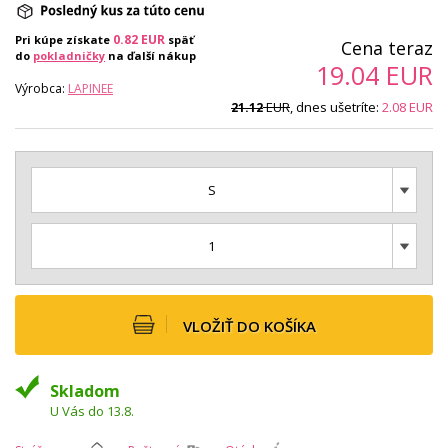
0.82
EUR
Pri kúpe získate
späť
Cena teraz
do
pokladničky
na ďalší nákup
19.04
EUR
Výrobca:
LAPINEE
EUR
, dnes ušetríte:
2.08
EUR
21.12
S
1
VLOŽIŤ DO KOŠÍKA
Skladom
U Vás do 13.8.