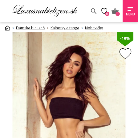
0
0
MENU
Dámska bielizeň
Kalhotky a tanga
Nohavičky
-10%