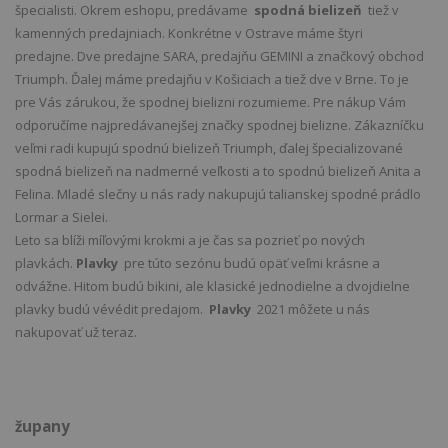
špecialisti. Okrem eshopu, predávame
spodná bielizeň
tiež v
kamenných predajniach. Konkrétne v Ostrave máme štyri
predajne. Dve predajne SARA, predajňu GEMINI a značkový obchod
Triumph. Ďalej máme predajňu v Košiciach a tiež dve v Brne. To je
pre Vás zárukou, že spodnej bielizni rozumieme. Pre nákup Vám
odporučíme najpredávanejšej značky spodnej bielizne. Zákazníčku
veľmi radi kupujú spodnú bielizeň Triumph, ďalej špecializované
spodná bielizeň na nadmerné veľkosti a to spodnú bielizeň Anita a
Felina. Mladé slečny u nás rady nakupujú talianskej spodné prádlo
Lormar a Sielei.
Leto sa blíži míľovými krokmi a je čas sa pozrieť po nových
plavkách.
Plavky
pre túto sezónu budú opäť veľmi krásne a
odvážne. Hitom budú bikini, ale klasické jednodielne a dvojdielne
plavky budú vévédit predajom.
Plavky
2021 môžete u nás
nakupovať už teraz.
župany