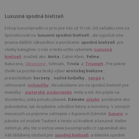
Luxusná spodná bielizeň
Eshop luxusnipradlo.cz je tu pre Vás už 15 rok. Od začiatku sme sa
špecializovali na
luxusnú spodnú bielizeň
, ale vypočuli sme
priania ďalších zákazníkov a ponúkame
spodnú bielizeň
pre
všetky kategórie. U nás si teda určite vyberiete.
Luxusná
bielizeň
značiek ako
Anita
, Calvin Klein,
Felina
,
Naturana,
Obsessive
, Selmark,
Triola
a
Triumph
. Pre pekné
chvíle sa pozrite na široký výber
erotickej bielizne
,
predovšetkým
korzety
,
nočné košieľky
,
tangá
a
rafinované
nohavičky
. Nezabúdame ani na spodnú bielizeň pre
mamičky -
materské podprsenky
Anita a iné. Kto pôjde na
dovolenku, uvíta ponuku plaviek.
Dámske
plavky
ponúkame ako
jednodielne, tak dvojdielne, odvážne bikiny a monokiny. V zimných
mesiacoch sa príjemne zahrejete v županech.Dámské
župany
a
pánske od značiek Taubert a Vestis sú kvalitné a luxusné. Našim
cieľom je, aby ste si eshop www.luxusnipradlo.cz zapamätali ako
Váš obľúbený obchod pre
spodnú bielizeň
a dámske spodné