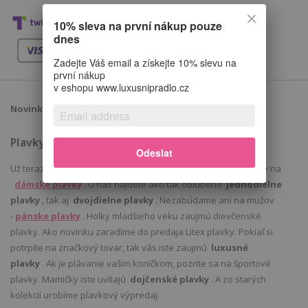
10% sleva na první nákup pouze
dnes
Zadejte Váš email a získejte 10% slevu na
první nákup
v eshopu www.luxusnipradlo.cz
Novinky
Plavky
Odeslat
Už teraz pre Vás máme ponuku
plavky
2021. Tešiť sa môžete na
dámske plavky
. U nás nájdete ako tak obľúbené
jednodielne
plavky
, tak aj
dvojdielne plavky
. Nezabúdame ani na mužov
-
pánske plavky
. Holky mladšieho veku zaujmú dievčenské
plavky. Ako novinku zaradíme do predaja Litex plavky. Pokiaľ si
potrpíte na značkový tovar, tak vás iste zaujmú
luxusné
plavky
. Ak je plávanie vašim koníčkom, pozrite sa na športové
plavky. Mamičky iste uvítajú
dojčenské plavky
. A zo starých
kolekcií urobíme plavkový výpredaj.