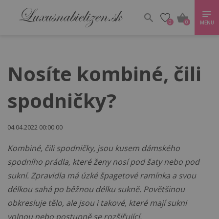
0
0
MENU
Nosíte kombiné, čili
spodničky?
04.04.2022 00:00:00
Kombiné, čili spodničky, jsou kusem dámského
spodního prádla, které ženy nosí pod šaty nebo pod
sukní. Zpravidla má úzké špagetové ramínka a svou
délkou sahá po běžnou délku sukně. Povětšinou
obkresluje tělo, ale jsou i takové, které mají sukni
volnou nebo postupně se rozšiřující.