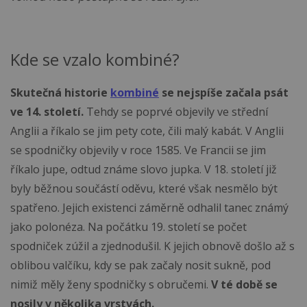
Kde se vzalo kombiné?
Skutečná historie
kombiné
se nejspíše začala psát
ve 14. století.
Tehdy se poprvé objevily ve střední
Anglii a říkalo se jim pety cote, čili malý kabát. V Anglii
se spodničky objevily v roce 1585. Ve Francii se jim
říkalo jupe, odtud známe slovo jupka. V 18. století již
byly běžnou součástí oděvu, které však nesmělo být
spatřeno. Jejich existenci záměrně odhalil tanec známý
jako polonéza. Na počátku 19. století se počet
spodniček zúžil a zjednodušil. K jejich obnově došlo až s
oblibou valčíku, kdy se pak začaly nosit sukně, pod
nimiž měly ženy spodničky s obručemi.
V té době se
nosily v několika vrstvách.