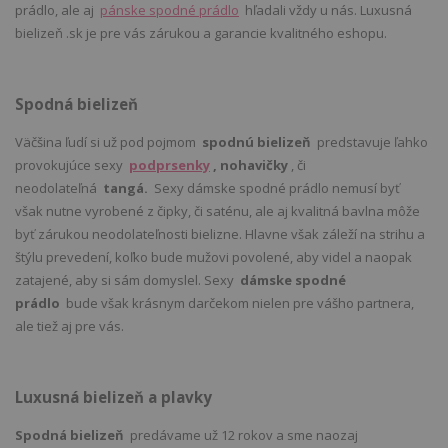
prádlo, ale aj
pánske spodné prádlo
hľadali vždy u nás. Luxusná
bielizeň .sk je pre vás zárukou a garancie kvalitného eshopu.
Spodná bielizeň
Väčšina ľudí si už pod pojmom
spodnú bielizeň
predstavuje ľahko
provokujúce sexy
podprsenky
, nohavičky
, či
neodolateľná
tangá.
Sexy dámske spodné prádlo nemusí byť
však nutne vyrobené z čipky, či saténu, ale aj kvalitná bavlna môže
byť zárukou neodolateľnosti bielizne. Hlavne však záleží na strihu a
štýlu prevedení, koľko bude mužovi povolené, aby videl a naopak
zatajené, aby si sám domyslel. Sexy
dámske spodné
prádlo
bude však krásnym darčekom nielen pre vášho partnera,
ale tiež aj pre vás.
Luxusná bielizeň a plavky
Spodná bielizeň
predávame už 12 rokov a sme naozaj