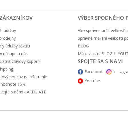
 ZÁKAZNÍKOV
VÝBER SPODNÉHO 
b údržby
Ako správne určiť veľkosť p
prodejny
Správné měření velikosti 
y údržby textilu
BLOG
y nákupu u nás
Máte vlastní BLOG či YOU
SPOJTE SA S NAMI
latniť zľavový kupón?
hipping
Facebook
Instagr
kový poukaz na ošetrenie
Youtube
v hodnote 15 €
ávejte s námi - AFFILIATE