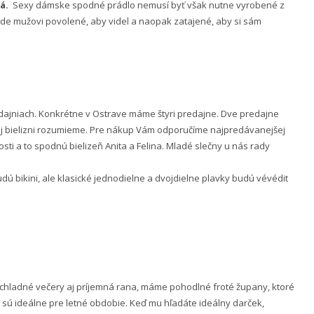
á.
Sexy dámske spodné prádlo nemusí byť však nutne vyrobené z
 bude mužovi povolené, aby videl a naopak zatajené, aby si sám
ajniach. Konkrétne v Ostrave máme štyri predajne. Dve predajne
nej bielizni rozumieme. Pre nákup Vám odporučíme najpredávanejšej
ti a to spodnú bielizeň Anita a Felina. Mladé slečny u nás rady
 bikini, ale klasické jednodielne a dvojdielne plavky budú vévédit
e chladné večery aj príjemná rana, máme pohodlné froté župany, ktoré
 sú ideálne pre letné obdobie. Keď mu hľadáte ideálny darček,