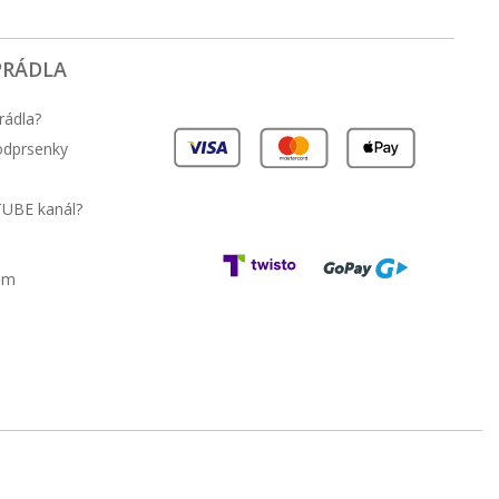
PRÁDLA
rádla?
podprsenky
TUBE kanál?
am