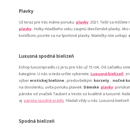
Plavky
Už teraz pre Vás máme ponuku
plavky
2021. Tešiť sa môžete
plavky
. Holky mladšieho veku zaujmú dievčenské plavky. Ako n
koníčkom, pozrite sa na športové plavky. Mamičky iste uvítajú
Luxusná spodná bielizeň
Eshop luxusnipradlo.cz je tu pre Vás už 15 rok. Od začiatku sm
kategórie. U nás si teda určite vyberiete.
Luxusná bielizeň
zn
výber
erotickej bielizne
, predovšetkým
korzety
,
nočné ko
na dovolenku, uvíta ponuku plaviek.
Dámske
plavky
ponúkame
pánske od značiek Taubert a Vestis sú kvalitné a luxusné. Na
aj
pánske spodné prádlo
hľadali vždy u nás. Luxusná bielizeň
Spodná bielizeň