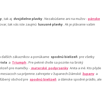
y
, tak aj
dvojdielne plavky
. Nezabúdame ani na mužov -
pánske
ovar, tak vás iste zaujmú
luxusné plavky
. Ak je plávanie vašim
nia ďalších zákazníkov a ponúkame
spodnú bielizeň
pre všetky
riola
a
Triumph
. Pre pekné chvíle sa pozrite na široký
lizeň pre mamičky -
materské podprsenky
Anita a iné. Kto pôjde
ch mesiacoch sa príjemne zahrejete v županech.Dámské
župany
a
 obľúbený obchod pre
spodnú bielizeň
a dámske spodné prádlo, ale