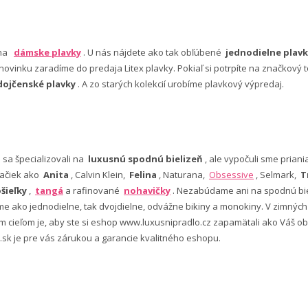
 na
dámske plavky
. U nás nájdete ako tak obľúbené
jednodielne plavk
ovinku zaradíme do predaja Litex plavky. Pokiaľ si potrpíte na značkový t
dojčenské plavky
. A zo starých kolekcií urobíme plavkový výpredaj.
e sa špecializovali na
luxusnú spodnú bielizeň
, ale vypočuli sme pria
ačiek ako
Anita
, Calvin Klein,
Felina
, Naturana,
Obsessive
, Selmark,
T
šieľky
,
tangá
a rafinované
nohavičky
. Nezabúdame ani na spodnú bie
 ako jednodielne, tak dvojdielne, odvážne bikiny a monokiny. V zimný
šim cieľom je, aby ste si eshop www.luxusnipradlo.cz zapamätali ako Váš
 .sk je pre vás zárukou a garancie kvalitného eshopu.