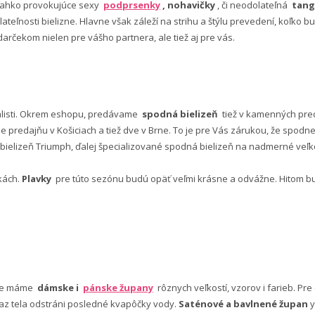
ľahko provokujúce sexy
podprsenky
, nohavičky
, či neodolateľná
tang
lateľnosti bielizne. Hlavne však záleží na strihu a štýlu prevedení, koľko
rčekom nielen pre vášho partnera, ale tiež aj pre vás.
alisti. Okrem eshopu, predávame
spodná bielizeň
tiež v kamenných pred
predajňu v Košiciach a tiež dve v Brne. To je pre Vás zárukou, že spod
ielizeň Triumph, ďalej špecializované spodná bielizeň na nadmerné veľkos
vkách.
Plavky
pre túto sezónu budú opäť veľmi krásne a odvážne. Hitom budú
nuke máme
dámske i
pánske župany
rôznych veľkostí, vzorov i farieb. Pr
 az tela odstráni posledné kvapôčky vody.
Saténové a bavlnené župan
y