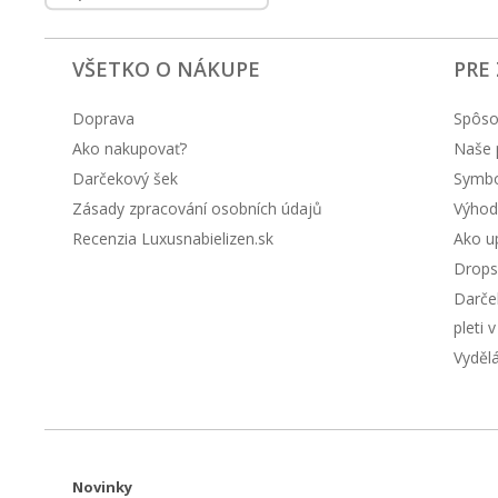
VŠETKO O NÁKUPE
PRE
Doprava
Spôso
Ako nakupovať?
Naše 
Darčekový šek
Symbol
Zásady zpracování osobních údajů
Výhod
Recenzia Luxusnabielizen.sk
Ako up
Drops
Darče
pleti 
Vyděl
Novinky