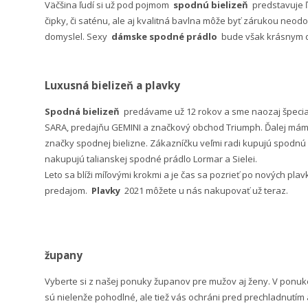
Väčšina ľudí si už pod pojmom
spodnú bielizeň
predstavuje 
čipky, či saténu, ale aj kvalitná bavlna môže byť zárukou neodo
domyslel. Sexy
dámske spodné prádlo
bude však krásnym da
Luxusná bielizeň a plavky
Spodná bielizeň
predávame už 12 rokov a sme naozaj špeci
SARA, predajňu GEMINI a značkový obchod Triumph. Ďalej máme 
značky spodnej bielizne. Zákazníčku veľmi radi kupujú spodnú b
nakupujú talianskej spodné prádlo Lormar a Sielei.
Leto sa blíži míľovými krokmi a je čas sa pozrieť po nových pla
predajom.
Plavky
2021 môžete u nás nakupovať už teraz.
župany
Vyberte si z našej ponuky županov pre mužov aj ženy. V po
sú nielenže pohodlné, ale tiež vás ochráni pred prechladnutím