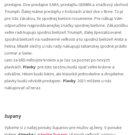
predajne. Dve predajne SARA, predajňu GEMINI a značkový obchod
Triumph. Ďalej máme predajňu v Košiciach a tiež dve v Brne. To je
pre Vás zárukou, že spodnej bielizni rozumieme. Pre nákup Vám
odporučíme najpredávanejšej značky spodnej bielizne. Zákazníčku
veľmi radi kupujú spodnú bielizeň Triumph, ďalej špecializované
spodná bielizeň na nadmerné veľkosti a to spodnú bielizeň Anita a
Felina. Mladé slečny u nás rady nakupujú talianskej spodné prádlo
Lormar a Sielei.
Leto sa blíži míľovými krokmi a je čas sa pozrieť po nových
plavkách.
Plavky
pre túto sezónu budú opäť veľmi krásne a
odvážne. Hitom budú bikini, ale klasické jednodielne a dvojdielne
plavky budú vévédit predajom.
Plavky
2021 môžete u nás
nakupovať už teraz.
župany
Vyberte si z našej ponuky županov pre mužov aj ženy. V ponuke
máme
dámske i
pánske župany
rôznych veľkostí, vzorov i