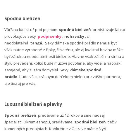
Spodná bielizeň
Väčšina ľudí si už pod pojmom
spodnú bielizeň
predstavuje ľahko
provokujúce sexy
podprsenky
, nohavičky
, či
neodolateľná
tangá.
Sexy dámske spodné prádlo nemusí byť
však nutne vyrobené z čipky, či saténu, ale aj kvalitná bavlna môže
byť zárukou neodolateľnosti bielizne. Hlavne však záleží na strihu a
štýlu prevedení, koľko bude mužovi povolené, aby videl a naopak
zatajené, aby si sám domyslel. Sexy
dámske spodné
prádlo
bude však krásnym darčekom nielen pre vášho partnera,
ale tiež aj pre vás.
Luxusná bielizeň a plavky
Spodná bielizeň
predávame už 12 rokov a sme naozaj
špecialisti. Okrem eshopu, predávame
spodná bielizeň
tiež v
kamenných predajniach. Konkrétne v Ostrave máme štyri