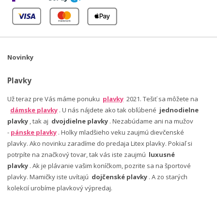
Novinky
Plavky
Už teraz pre Vás máme ponuku
plavky
2021. Tešiť sa môžete na
dámske plavky
. U nás nájdete ako tak obľúbené
jednodielne
plavky
, tak aj
dvojdielne plavky
. Nezabúdame ani na mužov
-
pánske plavky
. Holky mladšieho veku zaujmú dievčenské
plavky. Ako novinku zaradíme do predaja Litex plavky. Pokiaľ si
potrpíte na značkový tovar, tak vás iste zaujmú
luxusné
plavky
. Ak je plávanie vašim koníčkom, pozrite sa na športové
plavky. Mamičky iste uvítajú
dojčenské plavky
. A zo starých
kolekcií urobíme plavkový výpredaj.