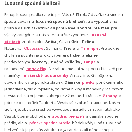
Luxusná spodná bielizeň
Eshop luxusnipradlo.cz je tu pre Vás už 15 rok. Od začiatku sme sa
špecializovali na
luxusnú spodnú bielizeň
, ale vypočuli sme
priania ďalších zákazníkov a ponúkame
spodnú bielizeň
pre
všetky kategórie. U nás si teda určite vyberiete.
Luxusná
bielizeň
značiek ako
Anita
, Calvin Klein,
Felina
,
Naturana,
Obsessive
, Selmark,
Triola
a
Triumph
. Pre pekné
chvíle sa pozrite na široký výber
erotickej bielizne
,
predovšetkým
korzety
,
nočné košieľky
,
tangá
a
rafinované
nohavičky
. Nezabúdame ani na spodnú bielizeň pre
mamičky -
materské podprsenky
Anita a iné. Kto pôjde na
dovolenku, uvíta ponuku plaviek.
Dámske
plavky
ponúkame ako
jednodielne, tak dvojdielne, odvážne bikiny a monokiny. V zimných
mesiacoch sa príjemne zahrejete v županech.Dámské
župany
a
pánske od značiek Taubert a Vestis sú kvalitné a luxusné. Našim
cieľom je, aby ste si eshop www.luxusnipradlo.cz zapamätali ako
Váš obľúbený obchod pre
spodnú bielizeň
a dámske spodné
prádlo, ale aj
pánske spodné prádlo
hľadali vždy u nás. Luxusná
bielizeň .sk je pre vás zárukou a garancie kvalitného eshopu.