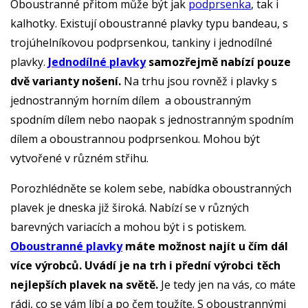
Oboustranné přitom může být jak
podprsenka
, tak i
kalhotky. Existují oboustranné plavky typu bandeau, s
trojúhelníkovou podprsenkou, tankiny i jednodílné
plavky.
Jednodílné plavky
samozřejmě nabízí pouze
dvě varianty nošení.
Na trhu jsou rovněž i plavky s
jednostranným horním dílem a oboustranným
spodním dílem nebo naopak s jednostranným spodním
dílem a oboustrannou podprsenkou. Mohou být
vytvořené v různém střihu.
Porozhlédněte se kolem sebe, nabídka oboustranných
plavek je dneska již široká. Nabízí se v různých
barevných variacích a mohou být i s potiskem.
Oboustranné plavky
máte možnost najít u čím dál
více výrobců. Uvádí je na trh i přední výrobci těch
nejlepších plavek na světě.
Je tedy jen na vás, co máte
rádi, co se vám líbí a po čem toužíte. S oboustrannými