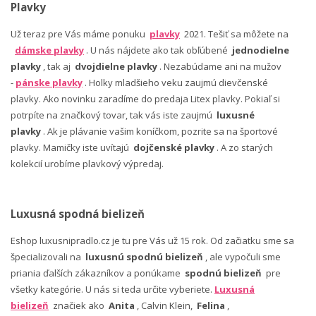
Plavky
Už teraz pre Vás máme ponuku
plavky
2021. Tešiť sa môžete na
dámske plavky
. U nás nájdete ako tak obľúbené
jednodielne
plavky
, tak aj
dvojdielne plavky
. Nezabúdame ani na mužov
-
pánske plavky
. Holky mladšieho veku zaujmú dievčenské
plavky. Ako novinku zaradíme do predaja Litex plavky. Pokiaľ si
potrpíte na značkový tovar, tak vás iste zaujmú
luxusné
plavky
. Ak je plávanie vašim koníčkom, pozrite sa na športové
plavky. Mamičky iste uvítajú
dojčenské plavky
. A zo starých
kolekcií urobíme plavkový výpredaj.
Luxusná spodná bielizeň
Eshop luxusnipradlo.cz je tu pre Vás už 15 rok. Od začiatku sme sa
špecializovali na
luxusnú spodnú bielizeň
, ale vypočuli sme
priania ďalších zákazníkov a ponúkame
spodnú bielizeň
pre
všetky kategórie. U nás si teda určite vyberiete.
Luxusná
bielizeň
značiek ako
Anita
, Calvin Klein,
Felina
,