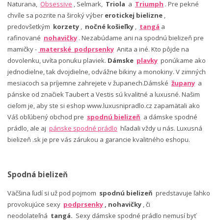
Naturana,
Obsessive
, Selmark,
Triola
a
Triumph
. Pre pekné
chvíle sa pozrite na široký výber
erotickej bielizne
,
predovšetkým
korzety
,
nočné košieľky
,
tangá
a
rafinované
nohavičky
. Nezabúdame ani na spodnú bielizeň pre
mamičky -
materské podprsenky
Anita a iné. Kto pôjde na
dovolenku, uvíta ponuku plaviek.
Dámske
plavky
ponúkame ako
jednodielne, tak dvojdielne, odvážne bikiny a monokiny. V zimných
mesiacoch sa príjemne zahrejete v županech.Dámské
župany
a
pánske od značiek Taubert a Vestis sú kvalitné a luxusné. Našim
cieľom je, aby ste si eshop www.luxusnipradlo.cz zapamätali ako
Váš obľúbený obchod pre
spodnú bielizeň
a dámske spodné
prádlo, ale aj
pánske spodné prádlo
hľadali vždy u nás. Luxusná
bielizeň .sk je pre vás zárukou a garancie kvalitného eshopu.
Spodná bielizeň
Väčšina ľudí si už pod pojmom
spodnú bielizeň
predstavuje ľahko
provokujúce sexy
podprsenky
, nohavičky
, či
neodolateľná
tangá.
Sexy dámske spodné prádlo nemusí byť