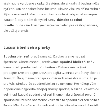
však nutne vyrobené z čipky, či saténu, ale aj kvalitná bavlna môže
byť zárukou neodolateľnosti bielizne. Hlavne však záleží na strihu a
štýlu prevedení, koľko bude mužovi povolené, aby videl a naopak
zatajené, aby si sám domyslel. Sexy
dámske spodné
prádlo
bude však krásnym darčekom nielen pre vášho partnera,
ale tiež aj pre vás.
Luxusná bielizeň a plavky
Spodná bielizeň
predávame už 12 rokov a sme naozaj
špecialisti. Okrem eshopu, predávame
spodná bielizeň
tiež v
kamenných predajniach. Konkrétne v Ostrave máme štyri
predajne. Dve predajne SARA, predajňu GEMINI a značkový obchod
Triumph. Ďalej máme predajňu v Košiciach a tiež dve v Brne. To je
pre Vás zárukou, že spodnej bielizni rozumieme. Pre nákup Vám
odporučíme najpredávanejšej značky spodnej bielizne. Zákazníčku
veľmi radi kupujú spodnú bielizeň Triumph, ďalej špecializované
spodná bielizeň na nadmerné veľkosti a to spodnú bielizeň Anita a
Felina. Mladé slečny u nás rady nakupujú talianskej spodné prádlo