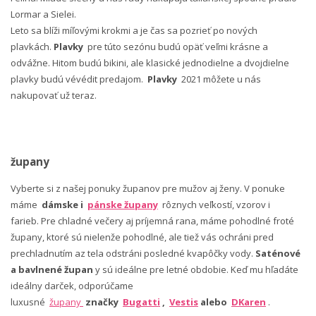
Lormar a Sielei.
Leto sa blíži míľovými krokmi a je čas sa pozrieť po nových
plavkách.
Plavky
pre túto sezónu budú opäť veľmi krásne a
odvážne. Hitom budú bikini, ale klasické jednodielne a dvojdielne
plavky budú vévédit predajom.
Plavky
2021 môžete u nás
nakupovať už teraz.
župany
Vyberte si z našej ponuky županov pre mužov aj ženy. V ponuke
máme
dámske i
pánske župany
rôznych veľkostí, vzorov i
farieb. Pre chladné večery aj príjemná rana, máme pohodlné froté
župany, ktoré sú nielenže pohodlné, ale tiež vás ochráni pred
prechladnutím az tela odstráni posledné kvapôčky vody.
Saténové
a bavlnené župan
y sú ideálne pre letné obdobie. Keď mu hľadáte
ideálny darček, odporúčame
luxusné
župany
značky
Bugatti
,
Vestis
alebo
DKaren
.