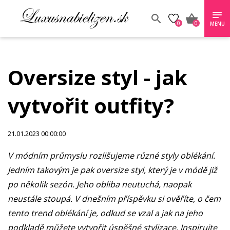
0
0
MENU
Oversize styl - jak
vytvořit outfity?
21.01.2023 00:00:00
V módním průmyslu rozlišujeme různé styly oblékání.
Jedním takovým je pak oversize styl, který je v módě již
po několik sezón. Jeho obliba neutuchá, naopak
neustále stoupá. V dnešním příspěvku si ověříte, o čem
tento trend oblékání je, odkud se vzal a jak na jeho
podkladě můžete vytvořit úspěšné stylizace. Inspirujte