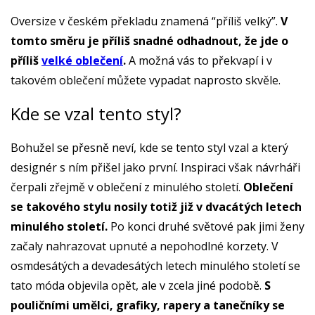
Oversize v českém překladu znamená “příliš velký”.
V
tomto směru je příliš snadné odhadnout, že jde o
příliš
velké oblečení
.
A možná vás to překvapí i v
takovém oblečení můžete vypadat naprosto skvěle.
Kde se vzal tento styl?
Bohužel se přesně neví, kde se tento styl vzal a který
designér s ním přišel jako první. Inspiraci však návrháři
čerpali zřejmě v oblečení z minulého století.
Oblečení
se takového stylu nosily totiž již v dvacátých letech
minulého století.
Po konci druhé světové pak jimi ženy
začaly nahrazovat upnuté a nepohodlné korzety. V
osmdesátých a devadesátých letech minulého století se
tato móda objevila opět, ale v zcela jiné podobě.
S
pouličními umělci, grafiky, rapery a tanečníky se