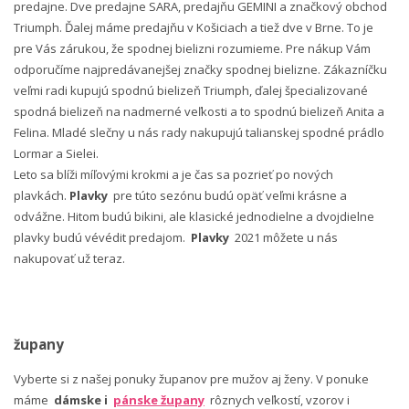
predajne. Dve predajne SARA, predajňu GEMINI a značkový obchod
Triumph. Ďalej máme predajňu v Košiciach a tiež dve v Brne. To je
pre Vás zárukou, že spodnej bielizni rozumieme. Pre nákup Vám
odporučíme najpredávanejšej značky spodnej bielizne. Zákazníčku
veľmi radi kupujú spodnú bielizeň Triumph, ďalej špecializované
spodná bielizeň na nadmerné veľkosti a to spodnú bielizeň Anita a
Felina. Mladé slečny u nás rady nakupujú talianskej spodné prádlo
Lormar a Sielei.
Leto sa blíži míľovými krokmi a je čas sa pozrieť po nových
plavkách.
Plavky
pre túto sezónu budú opäť veľmi krásne a
odvážne. Hitom budú bikini, ale klasické jednodielne a dvojdielne
plavky budú vévédit predajom.
Plavky
2021 môžete u nás
nakupovať už teraz.
župany
Vyberte si z našej ponuky županov pre mužov aj ženy. V ponuke
máme
dámske i
pánske župany
rôznych veľkostí, vzorov i