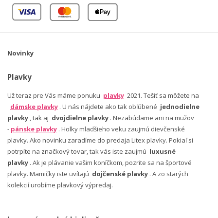
Novinky
Plavky
Už teraz pre Vás máme ponuku
plavky
2021. Tešiť sa môžete na
dámske plavky
. U nás nájdete ako tak obľúbené
jednodielne
plavky
, tak aj
dvojdielne plavky
. Nezabúdame ani na mužov
-
pánske plavky
. Holky mladšieho veku zaujmú dievčenské
plavky. Ako novinku zaradíme do predaja Litex plavky. Pokiaľ si
potrpíte na značkový tovar, tak vás iste zaujmú
luxusné
plavky
. Ak je plávanie vašim koníčkom, pozrite sa na športové
plavky. Mamičky iste uvítajú
dojčenské plavky
. A zo starých
kolekcií urobíme plavkový výpredaj.