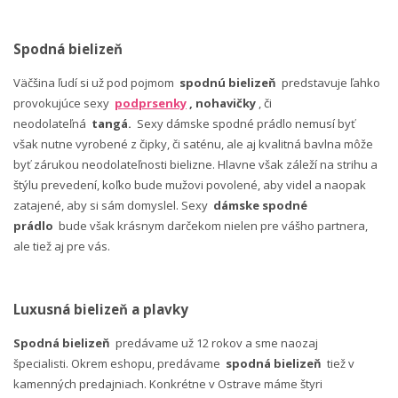
Spodná bielizeň
Väčšina ľudí si už pod pojmom
spodnú bielizeň
predstavuje ľahko
provokujúce sexy
podprsenky
, nohavičky
, či
neodolateľná
tangá.
Sexy dámske spodné prádlo nemusí byť
však nutne vyrobené z čipky, či saténu, ale aj kvalitná bavlna môže
byť zárukou neodolateľnosti bielizne. Hlavne však záleží na strihu a
štýlu prevedení, koľko bude mužovi povolené, aby videl a naopak
zatajené, aby si sám domyslel. Sexy
dámske spodné
prádlo
bude však krásnym darčekom nielen pre vášho partnera,
ale tiež aj pre vás.
Luxusná bielizeň a plavky
Spodná bielizeň
predávame už 12 rokov a sme naozaj
špecialisti. Okrem eshopu, predávame
spodná bielizeň
tiež v
kamenných predajniach. Konkrétne v Ostrave máme štyri