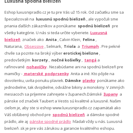
Luxusná spodná bielizeň
Eshop luxusnipradlo.cz je tu pre Vás už 15 rok. Od začiatku sme sa
špecializovali na
luxusnú spodnú bielizeň
, ale vypočuli sme
priania ďalších zákazníkov a ponúkame
spodnú bielizeň
pre
všetky kategórie. U nás si teda určite vyberiete.
Luxusná
bielizeň
značiek ako
Anita
, Calvin Klein,
Felina
,
Naturana,
Obsessive
, Selmark,
Triola
a
Triumph
. Pre pekné
chvíle sa pozrite na široký výber
erotickej bielizne
,
predovšetkým
korzety
,
nočné košieľky
,
tangá
a
rafinované
nohavičky
. Nezabúdame ani na spodnú bielizeň pre
mamičky -
materské podprsenky
Anita a iné. Kto pôjde na
dovolenku, uvíta ponuku plaviek.
Dámske
plavky
ponúkame ako
jednodielne, tak dvojdielne, odvážne bikiny a monokiny. V zimných
mesiacoch sa príjemne zahrejete v županech.Dámské
župany
a
pánske od značiek Taubert a Vestis sú kvalitné a luxusné. Našim
cieľom je, aby ste si eshop www.luxusnipradlo.cz zapamätali ako
Váš obľúbený obchod pre
spodnú bielizeň
a dámske spodné
prádlo, ale aj
pánske spodné prádlo
hľadali vždy u nás. Luxusná
bielizeň .sk je pre vás zárukou a garancie kvalitného eshopu.