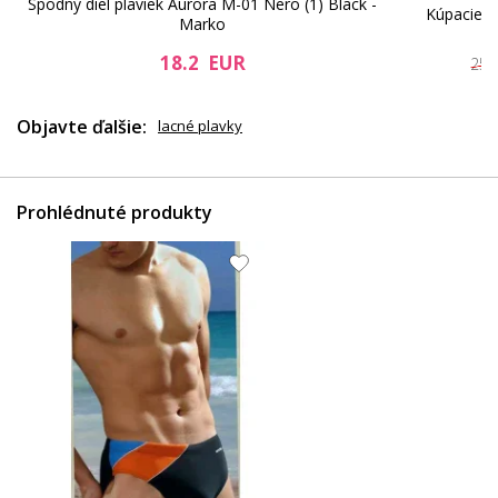
Spodný diel plaviek Aurora M-01 Nero (1) Black -
Kúpacie 
Marko
18.2 EUR
25.
Objavte ďalšie:
lacné plavky
Prohlédnuté produkty