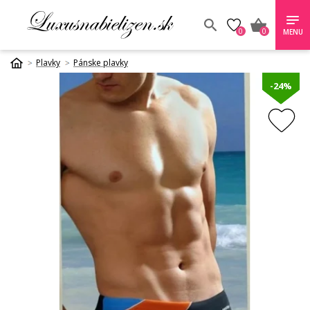
0
0
MENU
Plavky
Pánske plavky
-24%