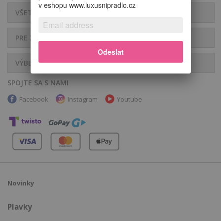
v eshopu www.luxusnipradlo.cz
VŠETKO O NÁKUPE
PRE ZÁKAZNÍKOV
Odeslat
VÝBER SPODNÉHO PRÁDLA
SPOJTE SA S NAMI
Facebook
Instagram
Youtube
Novinky
Plavky