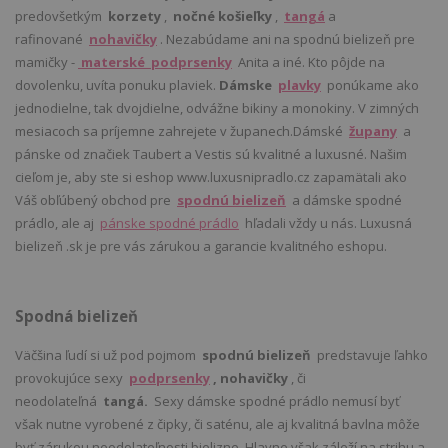
predovšetkým
korzety
,
nočné košieľky
,
tangá
a
rafinované
nohavičky
. Nezabúdame ani na spodnú bielizeň pre
mamičky -
materské podprsenky
Anita a iné. Kto pôjde na
dovolenku, uvíta ponuku plaviek.
Dámske
plavky
ponúkame ako
jednodielne, tak dvojdielne, odvážne bikiny a monokiny. V zimných
mesiacoch sa príjemne zahrejete v županech.Dámské
župany
a
pánske od značiek Taubert a Vestis sú kvalitné a luxusné. Našim
cieľom je, aby ste si eshop www.luxusnipradlo.cz zapamätali ako
Váš obľúbený obchod pre
spodnú bielizeň
a dámske spodné
prádlo, ale aj
pánske spodné prádlo
hľadali vždy u nás. Luxusná
bielizeň .sk je pre vás zárukou a garancie kvalitného eshopu.
Spodná bielizeň
Väčšina ľudí si už pod pojmom
spodnú bielizeň
predstavuje ľahko
provokujúce sexy
podprsenky
, nohavičky
, či
neodolateľná
tangá.
Sexy dámske spodné prádlo nemusí byť
však nutne vyrobené z čipky, či saténu, ale aj kvalitná bavlna môže
byť zárukou neodolateľnosti bielizne. Hlavne však záleží na strihu a