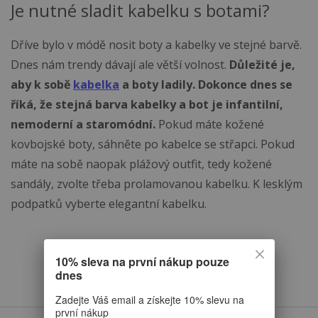
Je nutné sladit kabelku s botami?
Dříve bylo v módě nosit boty a kabelky ve stejné barvě.
Dnes nám trendy dávají ale větší volnost.
Důležité je,
aby k sobě
kabelka
a boty ladily. Dokonce dnes se
říká, že stejná barva kabelky a bot je infantilní,
nemoderní a staromódní.
Pokud máte kožené
kovbojské boty, sáhněte po kabelce se střapci. Pokud
máte na sobě naopak plážový outfit, tedy kožené
sandály, zvolte třeba prolamovanou kabelku. K lesklým
podpatků vyberte elegantní kabelku.
10% sleva na první nákup pouze
dnes
Zadejte Váš email a získejte 10% slevu na
první nákup