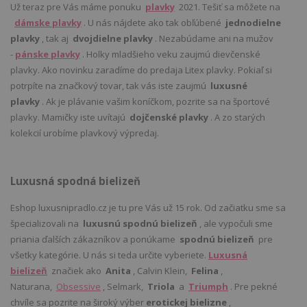
Už teraz pre Vás máme ponuku
plavky
2021. Tešiť sa môžete na
dámske plavky
. U nás nájdete ako tak obľúbené
jednodielne
plavky
, tak aj
dvojdielne plavky
. Nezabúdame ani na mužov
-
pánske plavky
. Holky mladšieho veku zaujmú dievčenské
plavky. Ako novinku zaradíme do predaja Litex plavky. Pokiaľ si
potrpíte na značkový tovar, tak vás iste zaujmú
luxusné
plavky
. Ak je plávanie vašim koníčkom, pozrite sa na športové
plavky. Mamičky iste uvítajú
dojčenské plavky
. A zo starých
kolekcií urobíme plavkový výpredaj.
Luxusná spodná bielizeň
Eshop luxusnipradlo.cz je tu pre Vás už 15 rok. Od začiatku sme sa
špecializovali na
luxusnú spodnú bielizeň
, ale vypočuli sme
priania ďalších zákazníkov a ponúkame
spodnú bielizeň
pre
všetky kategórie. U nás si teda určite vyberiete.
Luxusná
bielizeň
značiek ako
Anita
, Calvin Klein,
Felina
,
Naturana,
Obsessive
, Selmark,
Triola
a
Triumph
. Pre pekné
chvíle sa pozrite na široký výber
erotickej bielizne
,