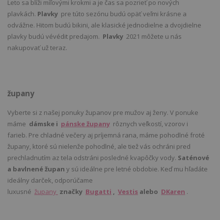
Leto sa blíži míľovými krokmi a je čas sa pozrieť po nových
plavkách.
Plavky
pre túto sezónu budú opäť veľmi krásne a
odvážne. Hitom budú bikini, ale klasické jednodielne a dvojdielne
plavky budú vévédit predajom.
Plavky
2021 môžete u nás
nakupovať už teraz.
župany
Vyberte si z našej ponuky županov pre mužov aj ženy. V ponuke
máme
dámske i
pánske župany
rôznych veľkostí, vzorov i
farieb. Pre chladné večery aj príjemná rana, máme pohodlné froté
župany, ktoré sú nielenže pohodlné, ale tiež vás ochráni pred
prechladnutím az tela odstráni posledné kvapôčky vody.
Saténové
a bavlnené župan
y sú ideálne pre letné obdobie. Keď mu hľadáte
ideálny darček, odporúčame
luxusné
župany
značky
Bugatti
,
Vestis
alebo
DKaren
.