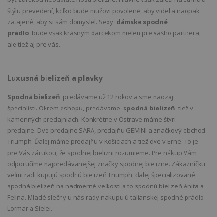
štýlu prevedení, koľko bude mužovi povolené, aby videl a naopak
zatajené, aby si sám domyslel. Sexy
dámske spodné
prádlo
bude však krásnym darčekom nielen pre vášho partnera,
ale tiež aj pre vás.
Luxusná bielizeň a plavky
Spodná bielizeň
predávame už 12 rokov a sme naozaj
špecialisti. Okrem eshopu, predávame
spodná bielizeň
tiež v
kamenných predajniach. Konkrétne v Ostrave máme štyri
predajne. Dve predajne SARA, predajňu GEMINI a značkový obchod
Triumph. Ďalej máme predajňu v Košiciach a tiež dve v Brne. To je
pre Vás zárukou, že spodnej bielizni rozumieme. Pre nákup Vám
odporučíme najpredávanejšej značky spodnej bielizne. Zákazníčku
veľmi radi kupujú spodnú bielizeň Triumph, ďalej špecializované
spodná bielizeň na nadmerné veľkosti a to spodnú bielizeň Anita a
Felina. Mladé slečny u nás rady nakupujú talianskej spodné prádlo
Lormar a Sielei.