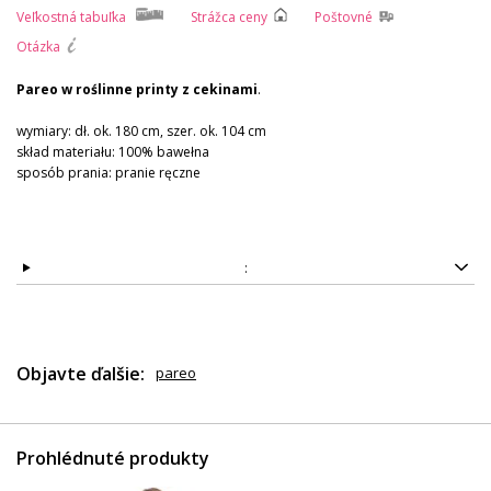
Veľkostná tabuľka
Strážca ceny
Poštovné
Otázka
Pareo w roślinne printy z cekinami
.
wymiary: dł. ok. 180 cm, szer. ok. 104 cm
skład materiału: 100% bawełna
sposób prania: pranie ręczne
:
Objavte ďalšie:
pareo
Prohlédnuté produkty