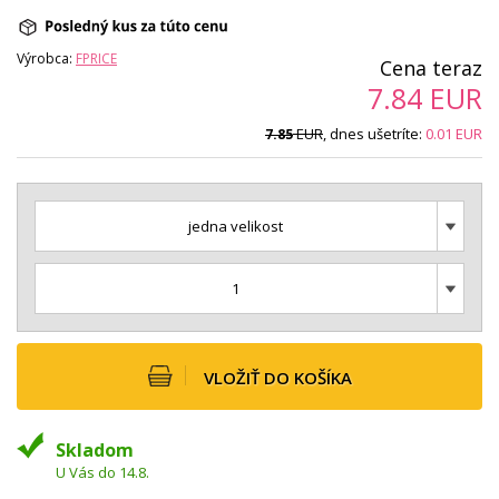
Výrobca:
FPRICE
Cena teraz
7.84
EUR
EUR
, dnes ušetríte:
0.01
EUR
7.85
jedna velikost
1
VLOŽIŤ DO KOŠÍKA
Skladom
U Vás do 14.8.