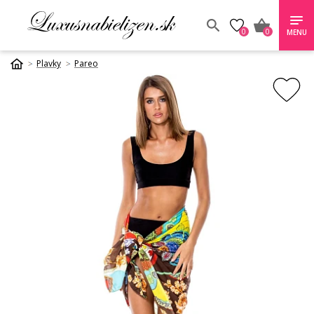
0
0
MENU
Plavky
Pareo