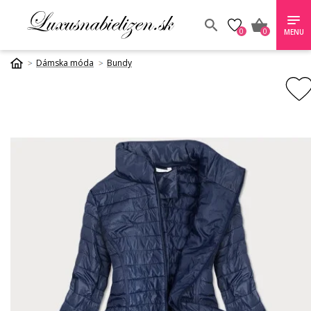
0
0
MENU
Dámska móda
Bundy