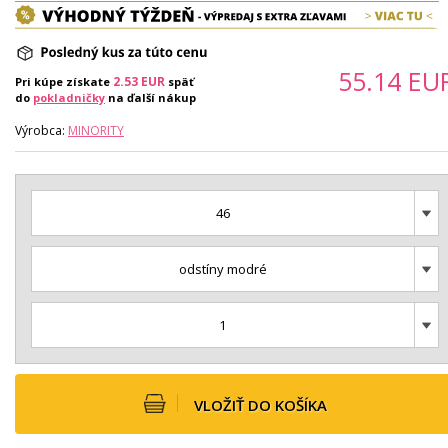
55.14
EU
2.53
EUR
Pri kúpe získate
späť
do
pokladničky
na ďalší nákup
Výrobca:
MINORITY
46
odstíny modré
1
VLOŽIŤ DO KOŠÍKA