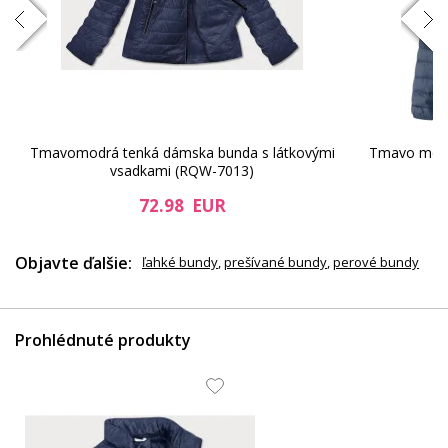
m
Tmavomodrá tenká dámska bunda s látkovými
Tmavo modr
vsadkami (RQW-7013)
72.98 EUR
Objavte ďalšie:
ľahké bundy
,
prešívané bundy
,
perové bundy
Prohlédnuté produkty