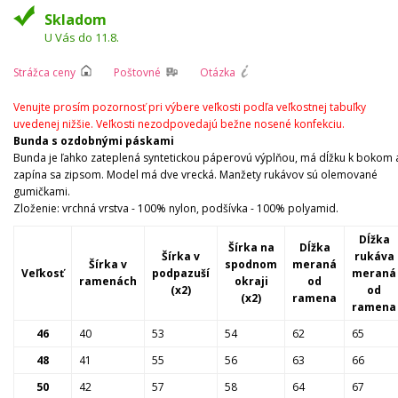
Skladom
U Vás do 11.8.
Strážca ceny
Poštovné
Otázka
Venujte prosím pozornosť pri výbere veľkosti podľa veľkostnej tabuľky
uvedenej nižšie. Veľkosti nezodpovedajú bežne nosené konfekciu.
Bunda s ozdobnými páskami
Bunda je ľahko zateplená syntetickou páperovú výplňou, má dĺžku k bokom 
zapína sa zipsom. Model má dve vrecká. Manžety rukávov sú olemované
gumičkami.
Zloženie: vrchná vrstva - 100% nylon, podšívka - 100% polyamid.
Dĺžka
Šírka na
Dĺžka
Šírka v
rukáva
Šírka v
spodnom
meraná
Veľkosť
podpazuší
meraná
ramenách
okraji
od
(x2)
od
(x2)
ramena
ramena
46
40
53
54
62
65
48
41
55
56
63
66
50
42
57
58
64
67