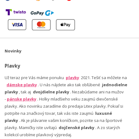
Novinky
Plavky
Už teraz pre Vás máme ponuku
plavky
2021. Tešiť sa môžete na
dámske plavky
. U nás nájdete ako tak obľúbené
jednodielne
plavky
, tak aj
dvojdielne plavky
. Nezabúdame ani na mužov
-
pánske plavky
. Holky mladšieho veku zaujmú dievčenské
plavky. Ako novinku zaradíme do predaja Litex plavky. Pokiaľ si
potrpíte na značkový tovar, tak vás iste zaujmú
luxusné
plavky
. Ak je plávanie vašim koníčkom, pozrite sa na športové
plavky. Mamičky iste uvítajú
dojčenské plavky
. A zo starých
kolekcií urobíme plavkový výpredaj.