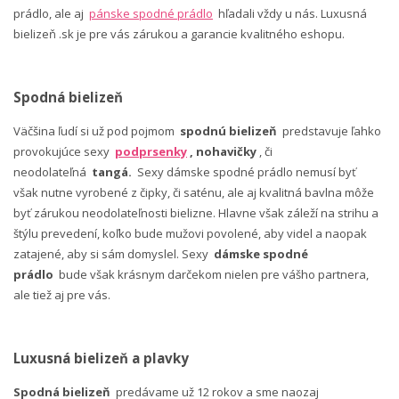
prádlo, ale aj
pánske spodné prádlo
hľadali vždy u nás. Luxusná
bielizeň .sk je pre vás zárukou a garancie kvalitného eshopu.
Spodná bielizeň
Väčšina ľudí si už pod pojmom
spodnú bielizeň
predstavuje ľahko
provokujúce sexy
podprsenky
, nohavičky
, či
neodolateľná
tangá.
Sexy dámske spodné prádlo nemusí byť
však nutne vyrobené z čipky, či saténu, ale aj kvalitná bavlna môže
byť zárukou neodolateľnosti bielizne. Hlavne však záleží na strihu a
štýlu prevedení, koľko bude mužovi povolené, aby videl a naopak
zatajené, aby si sám domyslel. Sexy
dámske spodné
prádlo
bude však krásnym darčekom nielen pre vášho partnera,
ale tiež aj pre vás.
Luxusná bielizeň a plavky
Spodná bielizeň
predávame už 12 rokov a sme naozaj