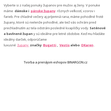
Vyberte si z našej ponuky županov pre mužov aj ženy. V ponuke
máme
dámske i
pánske župany
rôznych veľkostí, vzorov i
farieb. Pre chladné večery aj príjemná rana, máme pohodlné froté
župany, ktoré sú nielenže pohodlné, ale tiež vás ochráni pred
prechladnutím az tela odstráni posledné kvapôčky vody.
Saténové
a bavlnené župan
y sú ideálne pre letné obdobie. Keď mu hľadáte
ideálny darček, odporúčame
luxusné
župany
značky
Bugatti
,
Vestis
alebo
DKaren
.
Tvorba a prenájom eshopov BINARGON.cz