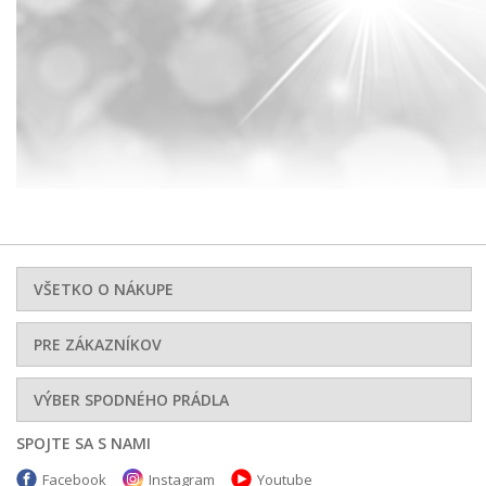
VŠETKO O NÁKUPE
PRE ZÁKAZNÍKOV
VÝBER SPODNÉHO PRÁDLA
SPOJTE SA S NAMI
Facebook
Instagram
Youtube