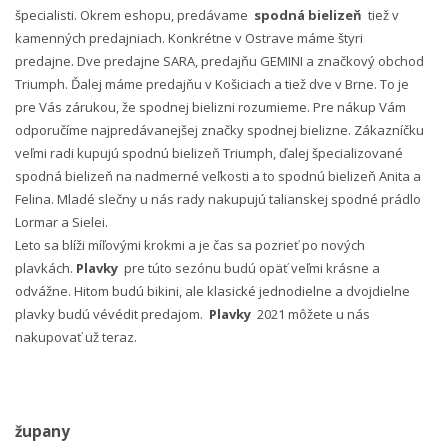
špecialisti. Okrem eshopu, predávame
spodná bielizeň
tiež v
kamenných predajniach. Konkrétne v Ostrave máme štyri
predajne. Dve predajne SARA, predajňu GEMINI a značkový obchod
Triumph. Ďalej máme predajňu v Košiciach a tiež dve v Brne. To je
pre Vás zárukou, že spodnej bielizni rozumieme. Pre nákup Vám
odporučíme najpredávanejšej značky spodnej bielizne. Zákazníčku
veľmi radi kupujú spodnú bielizeň Triumph, ďalej špecializované
spodná bielizeň na nadmerné veľkosti a to spodnú bielizeň Anita a
Felina. Mladé slečny u nás rady nakupujú talianskej spodné prádlo
Lormar a Sielei.
Leto sa blíži míľovými krokmi a je čas sa pozrieť po nových
plavkách.
Plavky
pre túto sezónu budú opäť veľmi krásne a
odvážne. Hitom budú bikini, ale klasické jednodielne a dvojdielne
plavky budú vévédit predajom.
Plavky
2021 môžete u nás
nakupovať už teraz.
župany