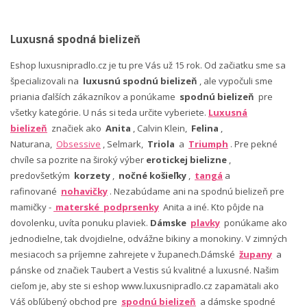
Luxusná spodná bielizeň
Eshop luxusnipradlo.cz je tu pre Vás už 15 rok. Od začiatku sme sa
špecializovali na
luxusnú spodnú bielizeň
, ale vypočuli sme
priania ďalších zákazníkov a ponúkame
spodnú bielizeň
pre
všetky kategórie. U nás si teda určite vyberiete.
Luxusná
bielizeň
značiek ako
Anita
, Calvin Klein,
Felina
,
Naturana,
Obsessive
, Selmark,
Triola
a
Triumph
. Pre pekné
chvíle sa pozrite na široký výber
erotickej bielizne
,
predovšetkým
korzety
,
nočné košieľky
,
tangá
a
rafinované
nohavičky
. Nezabúdame ani na spodnú bielizeň pre
mamičky -
materské podprsenky
Anita a iné. Kto pôjde na
dovolenku, uvíta ponuku plaviek.
Dámske
plavky
ponúkame ako
jednodielne, tak dvojdielne, odvážne bikiny a monokiny. V zimných
mesiacoch sa príjemne zahrejete v županech.Dámské
župany
a
pánske od značiek Taubert a Vestis sú kvalitné a luxusné. Našim
cieľom je, aby ste si eshop www.luxusnipradlo.cz zapamätali ako
Váš obľúbený obchod pre
spodnú bielizeň
a dámske spodné